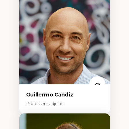
Expertises
Discours sur la ville et représentations
Mosquées, formes et usages au Canada
Reconnaissance et représentations des
communautés immigrantes dans l'espace
urbain
Design architectural et urbain
Patrimoine et patrimonialisation
Études postcoloniales et décolonisation des
savoirs
Guillermo Candiz
Professeur adjoint
Expertises