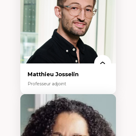
Développement de protocoles d'essais
cliniques
Collaboration interfonctionnelle
Leadership en recherche clinique
Développement de cadres politiques
Collaboration avec des entreprises
pharmaceutiques
Rédaction de publications et de rapports
politiques
Enseignement et mentorat
Matthieu Josselin
Professeur adjoint
Expertises
Ethnographie critique des environnements
d’apprentissage des étudiant.e.s
Approche transdisciplinaire des
compétences socioaffectives et
interculturelles