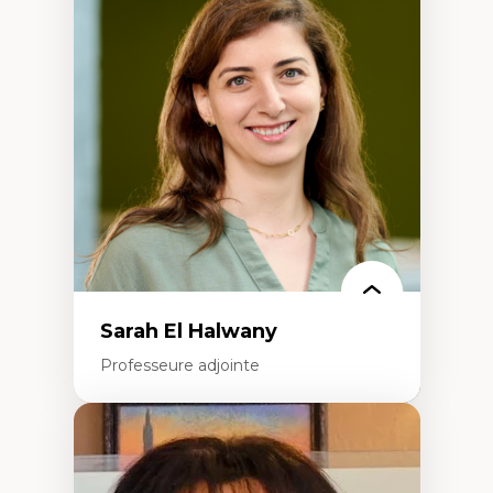
Trajectoires migratoires
Migrations forcées
Études des frontières; Enjeux géopolitiques
des migrations
Politiques migratoires
Réfugiés
Demandeurs d’asile
Migrations irrégulières
Migrations temporaires
Migration et changement climatique
Migration et développement
Sarah El Halwany
Professeure adjointe
Expertises
Les apports pédagogiques des théories de
l'affect, du posthumanisme, du féminisme