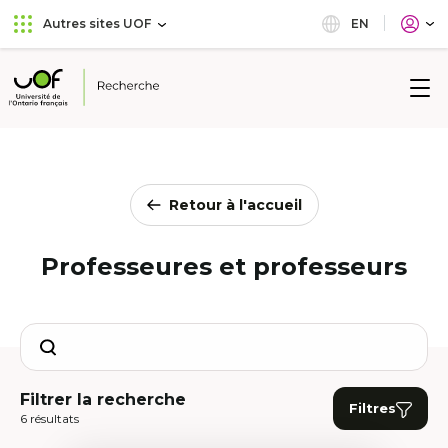
Aller
Passer
EN
Autres sites UOF
au
au
menu
contenu
principal
Université
de
l'Ontario
français
Retour à l'accueil
Professeures et professeurs
Search
Filtrer la recherche
Filtres
6 résultats