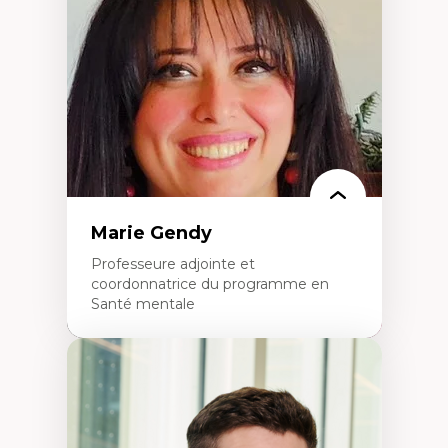
dans l'éducation aux sciences
L'apprentissage des sciences/STIM dans une
perspective socioécologique de care
L’insertion professionnelle des
enseignant.e.s
Marie Gendy
Professeure adjointe et
coordonnatrice du programme en
Santé mentale
Expertises
Neuropsychiatrie et neurosciences
Direction d'essais cliniques
Analyse des politiques et pratiques en santé
mentale