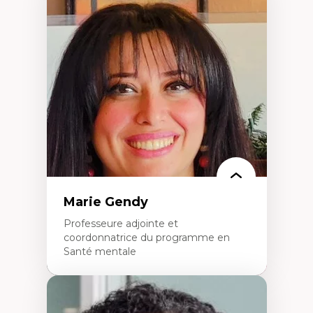
Expertises
Trajectoires migratoires
Migrations forcées
Études des frontières; Enjeux géopolitiques
des migrations
Politiques migratoires
Réfugiés
Demandeurs d’asile
Migrations irrégulières
Migrations temporaires
Migration et changement climatique
Migration et développement
Marie Gendy
Professeure adjointe et
coordonnatrice du programme en
Santé mentale
Expertises