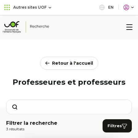
Aller
Passer
EN
Autres sites UOF
au
au
menu
contenu
principal
Université
de
l'Ontario
français
Retour à l'accueil
Professeures et professeurs
Search
Filtrer la recherche
Filtres
3 résultats