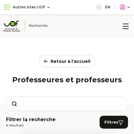
Aller
Passer
EN
Autres sites UOF
au
au
menu
contenu
principal
Université
de
l'Ontario
français
Retour à l'accueil
Professeures et professeurs
Search
Filtrer la recherche
Filtres
6 résultats