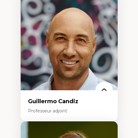
Expertises
Discours sur la ville et représentations
Mosquées, formes et usages au Canada
Reconnaissance et représentations des
communautés immigrantes dans l'espace
urbain
Design architectural et urbain
Patrimoine et patrimonialisation
Études postcoloniales et décolonisation des
savoirs
Guillermo Candiz
Professeur adjoint
Expertises