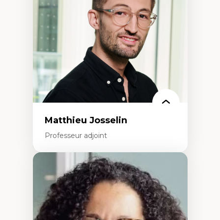
Développement de protocoles d'essais
cliniques
Collaboration interfonctionnelle
Leadership en recherche clinique
Développement de cadres politiques
Collaboration avec des entreprises
pharmaceutiques
Rédaction de publications et de rapports
politiques
Enseignement et mentorat
Matthieu Josselin
Professeur adjoint
Expertises
Ethnographie critique des environnements
d’apprentissage des étudiant.e.s
Approche transdisciplinaire des
compétences socioaffectives et
interculturelles