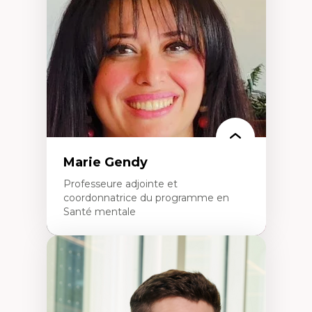
dans l'éducation aux sciences
L'apprentissage des sciences/STIM dans une
perspective socioécologique de care
L’insertion professionnelle des
enseignant.e.s
Marie Gendy
Professeure adjointe et
coordonnatrice du programme en
Santé mentale
Expertises
Neuropsychiatrie et neurosciences
Direction d'essais cliniques
Analyse des politiques et pratiques en santé
mentale