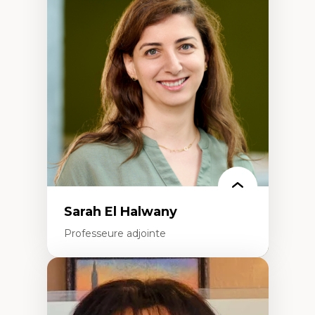
Trajectoires migratoires
Migrations forcées
Études des frontières; Enjeux géopolitiques
des migrations
Politiques migratoires
Réfugiés
Demandeurs d’asile
Migrations irrégulières
Migrations temporaires
Migration et changement climatique
Migration et développement
Sarah El Halwany
Professeure adjointe
Expertises
Les apports pédagogiques des théories de
l'affect, du posthumanisme, du féminisme