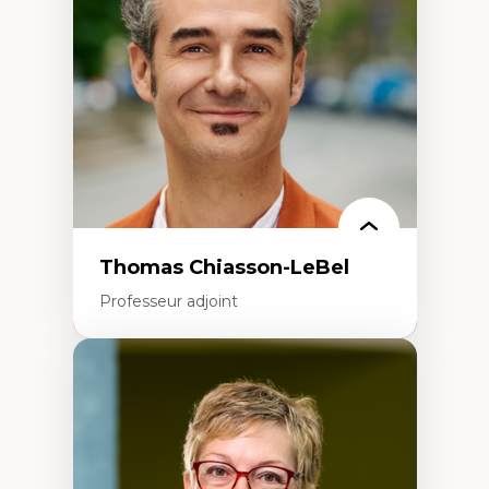
Écologie industrielle
Aménagement durable du territoire
Développement régional
Coopératives
Télétravail en milieu rural francophone
Transition socio-écologique
Thomas Chiasson-LeBel
Professeur adjoint
Expertises
Théories du développement
Économie politique comparée
Élites économiques
Sociologie économique
Extractivisme