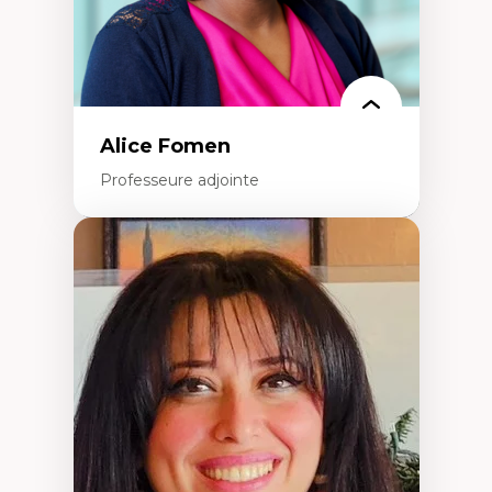
Alice Fomen
Professeure adjointe
Expertises
Acceptabilité, acceptation et adoption des
technologies
Technologies d'apprentissage innovantes
Insertion professionnelle du nouveau
personnel enseignant
Construction identitaire en milieu
minoritaire francophone
Technologies éducatives pour la formation
continue