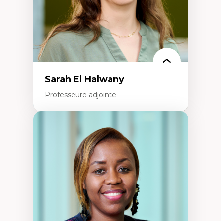
Théorie des droits de la personne
La pensée politique d’Hannah Arendt
La pensée politique à l’ère numérique
Justice internationale et normes
internationales
Sarah El Halwany
Professeure adjointe
Expertises
Les apports pédagogiques des théories de
l'affect, du posthumanisme, du féminisme
dans l'éducation aux sciences
L'apprentissage des sciences/STIM dans une
perspective socioécologique de care
L’insertion professionnelle des
enseignant.e.s