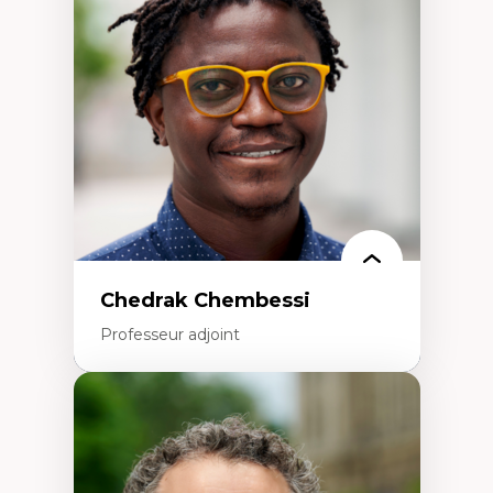
Études des frontières; Enjeux géopolitiques
des migrations
Politiques migratoires
Réfugiés
Demandeurs d’asile
Migrations irrégulières
Migrations temporaires
Migration et changement climatique
Migration et développement
Chedrak Chembessi
Professeur adjoint
Expertises
Économie circulaire
Modèles d’affaires durables
Histoire des faits économiques
Gestion durable des ressources naturelles