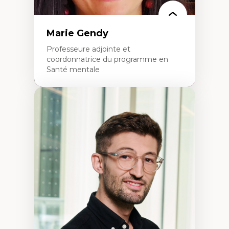
Marie Gendy
Professeure adjointe et
coordonnatrice du programme en
Santé mentale
Expertises
Neuropsychiatrie et neurosciences
Direction d'essais cliniques
Analyse des politiques et pratiques en santé
mentale
Développement de protocoles d'essais
cliniques
Collaboration interfonctionnelle
Leadership en recherche clinique
Développement de cadres politiques
Collaboration avec des entreprises
pharmaceutiques
Rédaction de publications et de rapports
politiques
Enseignement et mentorat