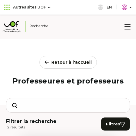
Aller
Passer
EN
Autres sites UOF
au
au
menu
contenu
principal
Université
de
l'Ontario
français
Retour à l'accueil
Professeures et professeurs
Search
Filtrer la recherche
Filtres
12 résultats