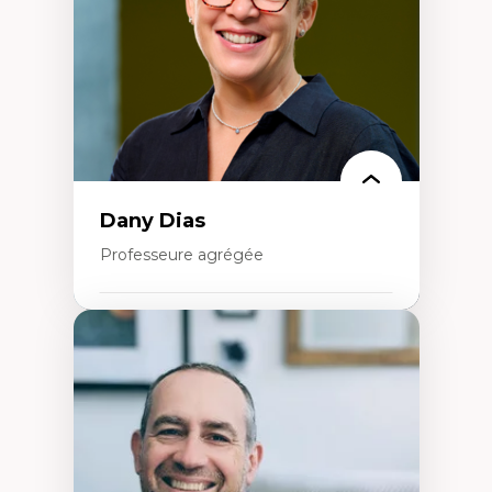
Classes sociales
Mouvements sociaux
Théories de l’État
Dany Dias
Professeure agrégée
Expertises
Pédagogies critiques et justice sociale
Éthique relationnelle et sollicitude en
éducation
Décolonisation et autochtonisation de la
formation à l’enseignement
Littératie et didactique du français
Éducation inclusive
Formation à l’enseignement en contexte