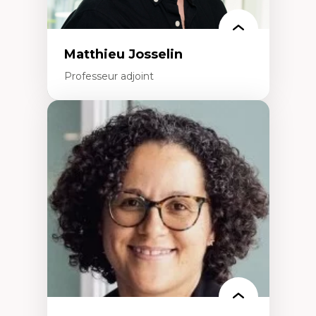
Matthieu Josselin
Professeur adjoint
Expertises
Ethnographie critique des environnements
d’apprentissage des étudiant.e.s
Approche transdisciplinaire des
compétences socioaffectives et
interculturelles
Didactique des langues secondes et
compétence pragmatique
Andragogie
Méthodologies de recherche qualitative