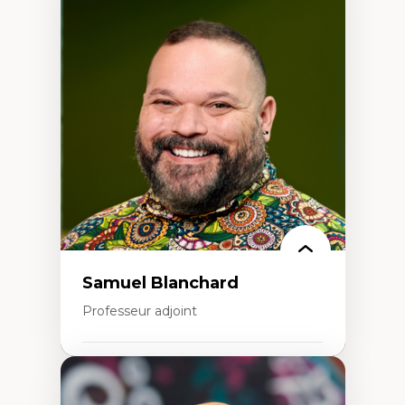
Expertises
Discours sur la ville et représentations
Mosquées, formes et usages au Canada
Reconnaissance et représentations des
communautés immigrantes dans l'espace
urbain
Design architectural et urbain
Patrimoine et patrimonialisation
Études postcoloniales et décolonisation des
savoirs
Samuel Blanchard
Professeur adjoint
Expertises
Didactique des sciences – processus