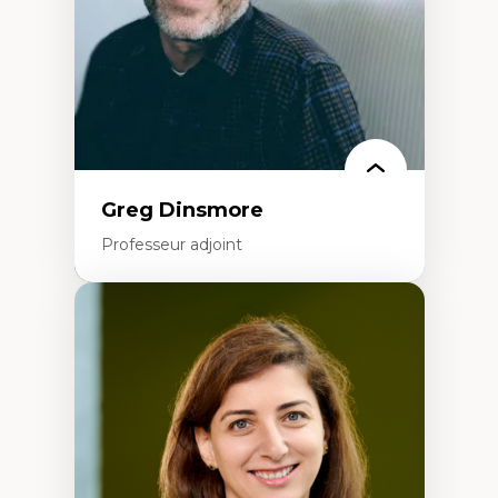
francophone minoritaire
Identité linguistique et culturelle
Recherche-action et approches
participatives
Leadership éducatif et pratiques réflexives
Éducation durable et bien-être en
enseignement
Greg Dinsmore
Professeur adjoint
Expertises
Fragmentation des auditoires médiatiques
Analyse multi-plateforme des auditoires
médiatiques
Analyse des comportements numériques à
travers les données massives et l’IA
Recherche quantitative et qualitative sur
les auditoires médiatiques
Épistémologie des techniques de recherche
numérique et l’IA