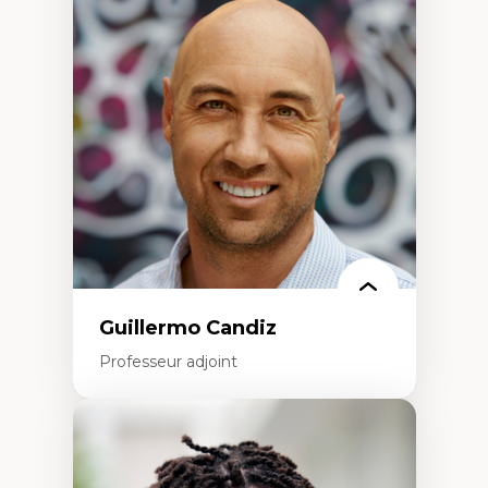
d’enquête et culture scientifique
Éducation en milieu minoritaire –
construction identitaire et conscience
critique
Technologies éducatives – ludification et
programmation pédagogique
La langue dans toutes les matières –
environnement discursif et langage
scientifique
Guillermo Candiz
Professeur adjoint
Expertises
Trajectoires migratoires
Migrations forcées