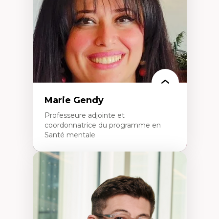
perspective socioécologique de care
L’insertion professionnelle des
enseignant.e.s
Marie Gendy
Professeure adjointe et
coordonnatrice du programme en
Santé mentale
Expertises
Neuropsychiatrie et neurosciences
Direction d'essais cliniques
Analyse des politiques et pratiques en santé
mentale
Développement de protocoles d'essais