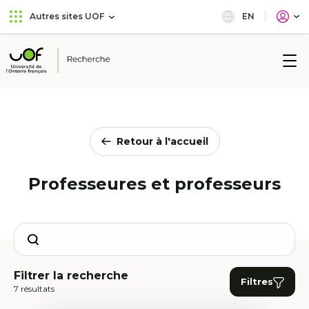
Aller
Passer
EN
Autres sites UOF
au
au
menu
contenu
principal
Université
de
l'Ontario
français
Retour à l'accueil
Professeures et professeurs
Search
Filtrer la recherche
Filtres
7 résultats