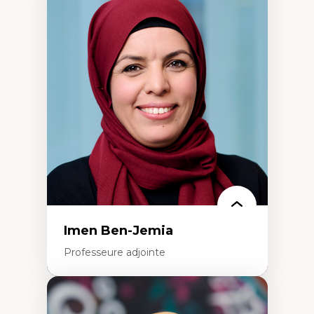
Expertises
Méthodes de recherche
Acteurs plus qu'humains
Approches socio-écologiques
Conservation de la biodiversité
Collaboration et méthodes participatives
Études des sciences
Relations humain-environnement
Transdisciplinarité
Imen Ben-Jemia
Professeure adjointe
Expertises