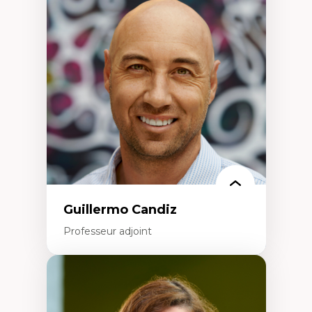
Discours sur la ville et représentations
Mosquées, formes et usages au Canada
Reconnaissance et représentations des
communautés immigrantes dans l'espace
urbain
Design architectural et urbain
Patrimoine et patrimonialisation
Études postcoloniales et décolonisation des
savoirs
Guillermo Candiz
Professeur adjoint
Expertises
Trajectoires migratoires
Migrations forcées