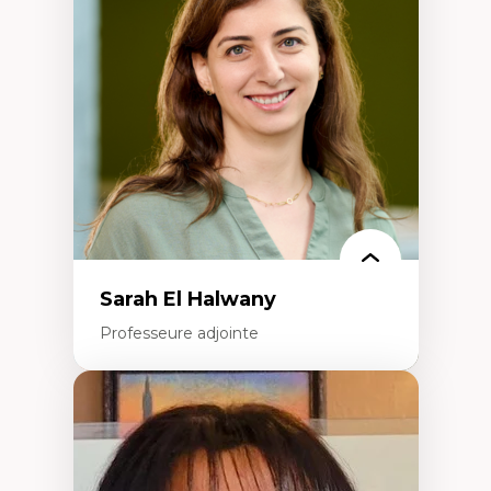
Études des frontières; Enjeux géopolitiques
des migrations
Politiques migratoires
Réfugiés
Demandeurs d’asile
Migrations irrégulières
Migrations temporaires
Migration et changement climatique
Migration et développement
Sarah El Halwany
Professeure adjointe
Expertises
Les apports pédagogiques des théories de
l'affect, du posthumanisme, du féminisme
dans l'éducation aux sciences
L'apprentissage des sciences/STIM dans une