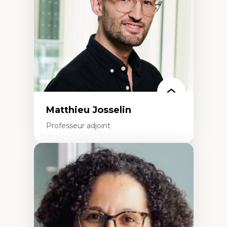
cliniques
Collaboration interfonctionnelle
Leadership en recherche clinique
Développement de cadres politiques
Collaboration avec des entreprises
pharmaceutiques
Rédaction de publications et de rapports
politiques
Enseignement et mentorat
Matthieu Josselin
Professeur adjoint
Expertises
Ethnographie critique des environnements
d’apprentissage des étudiant.e.s
Approche transdisciplinaire des
compétences socioaffectives et
interculturelles
Didactique des langues secondes et
compétence pragmatique