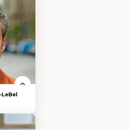
eux géopolitiques
 climatique
ent
-LeBel