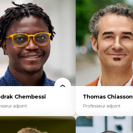
rtises
Expertises
scours sur la ville et représentations
Trajectoires migratoires
squées, formes et usages au Canada
Migrations forcées
connaissance et représentations des
Études des frontières; Enj
mmunautés immigrantes dans l'espace
des migrations
bain
Politiques migratoires
sign architectural et urbain
Réfugiés
trimoine et patrimonialisation
Demandeurs d’asile
udes postcoloniales et décolonisation des
Migrations irrégulières
voirs
Migrations temporaires
Migration et changement
Migration et développem
drak Chembessi
Thomas Chiasson
sseur adjoint
Professeur adjoint
rtises
Expertises