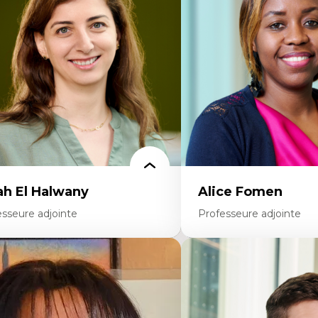
colonisation et autochtonisation de la
médiatiques
rmation à l’enseignement
Analyse des comportemen
ttératie et didactique du français
travers les données massive
ucation inclusive
Recherche quantitative et 
rmation à l’enseignement en contexte
les auditoires médiatiques
ancophone minoritaire
Épistémologie des techniq
ntité linguistique et culturelle
numérique et l’IA
cherche-action et approches
Théorie des droits de la p
rticipatives
La pensée politique d’Ha
adership éducatif et pratiques réflexives
La pensée politique à l’èr
ucation durable et bien-être en
Justice internationale et
seignement
internationales
ah El Halwany
Alice Fomen
esseure adjointe
Professeure adjointe
rtises
Expertises
s apports pédagogiques des théories de
Acceptabilité, acceptation
affect, du posthumanisme, du féminisme
technologies
ns l'éducation aux sciences
Technologies d'apprentis
apprentissage des sciences/STIM dans une
Insertion professionnelle