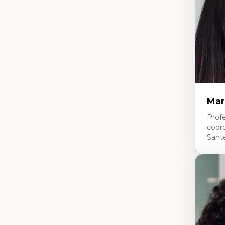
pe
L’
en
Mar
Profe
coor
Sant
Expe
Ne
Dir
An
me
Dé
cl