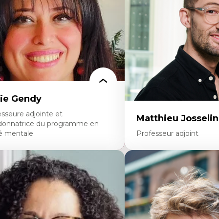
rspective socioécologique de care
personnel enseignant
insertion professionnelle des
Construction identitaire e
seignant.e.s
minoritaire francophone
Technologies éducatives p
continue
ie Gendy
sseure adjointe et
Matthieu Josselin
donnatrice du programme en
é mentale
Professeur adjoint
rtises
Expertises
uropsychiatrie et neurosciences
Ethnographie critique de
ection d'essais cliniques
d’apprentissage des étudia
alyse des politiques et pratiques en santé
Approche transdisciplinai
ntale
compétences socioaffectiv
veloppement de protocoles d'essais
interculturelles
iniques
Didactique des langues se