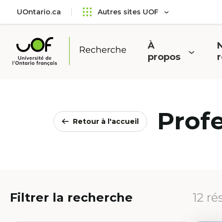
Aller
Passer
UOntario.ca
Autres sites UOF
au
au
menu
contenu
principal
À
N
Ouvrir
O
propos
Université
le
l
de
menu
l'Ontario
français
Prof
Retour à l'accueil
Filtrer la recherche
12 ré