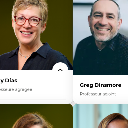
onomie circulaire
Théories du développeme
dèles d’affaires durables
Économie politique comp
stoire des faits économiques
Élites économiques
stion durable des ressources naturelles
Sociologie économique
ologie industrielle
Extractivisme
énagement durable du territoire
Classes sociales
veloppement régional
Mouvements sociaux
opératives
Théories de l’État
létravail en milieu rural francophone
ansition socio-écologique
y Dias
Greg Dinsmore
esseure agrégée
Professeur adjoint
rtises
Expertises
dagogies critiques et justice sociale
ique relationnelle et sollicitude en
Fragmentation des audito
ucation
Analyse multi-plateforme 