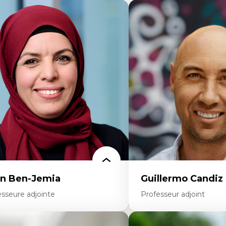
n Ben-Jemia
Guillermo Candiz
esseure adjointe
Professeur adjoint