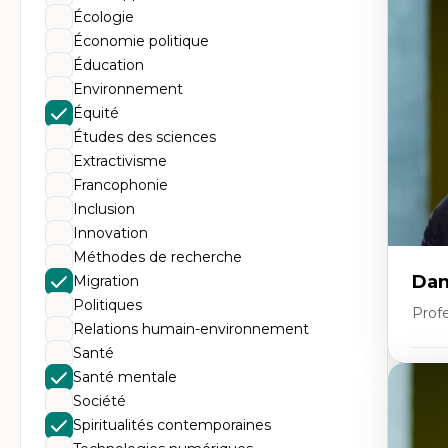
Éc
Écologie
Mo
Hi
Économie politique
Ge
Éducation
Éc
Am
Environnement
Dé
Équité
Co
Té
Études des sciences
Tr
Extractivisme
Francophonie
Inclusion
Innovation
Méthodes de recherche
Dan
Migration
Politiques
Prof
Relations humain-environnement
Santé
Santé mentale
Expe
Société
Pé
Éth
Spiritualités contemporaines
éd