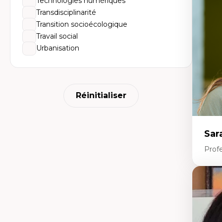
Technologies numériques
Dé
fo
Transdisciplinarité
Li
Transition socioécologique
Éd
Fo
Travail social
fr
Urbanisation
Ide
Re
pa
Le
Éd
en
Réinitialiser
Sar
Prof
Expe
Le
l'
da
L'