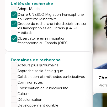
Expe
Unités de recherche
Di
Adopt-IA Lab
Mo
Chaire UNESCO Migration Francophone
Re
en Contexte Minoritaire
co
ur
Groupe de recherche interdisciplinaire sur
De
les francophonies en Ontario (GRIFO)
Pa
Médialab
Ét
sa
Observatoire en immigration
francophone au Canada (OIFC)
Domaines de recherche
Acteurs plus qu'humains
Approche socio-écologique
Collaboration et méthodes participatives
Che
Communautés
Profe
Conservation de la biodiversité
Culture
Décolonisation
Expe
Développement durable