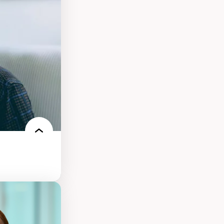
nt
arée
ires médiatiques
des auditoires