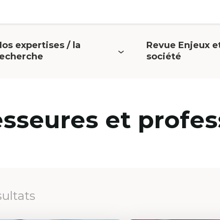
os expertises / la
Revue Enjeux e
uvrir
Ouvrir
recherche
société
e
le
menu
menu
esseures et profes
sultats