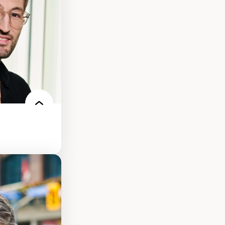
n milieu
our la formation
s environnements
nt.e.s
re des
es et
condes et