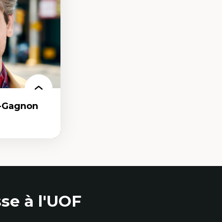
e
e qualitative
r-Gagnon
as
se à l'UOF