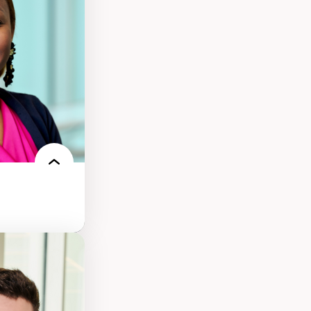
ts numériques à
s et l’IA
qualitative sur
ues de recherche
ersonne
nnah Arendt
e numérique
 normes
 et adoption des
sage innovantes
 du nouveau