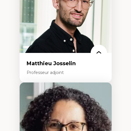
cliniques
Collaboration interfonctionnelle
Leadership en recherche clinique
Développement de cadres politiques
Collaboration avec des entreprises
pharmaceutiques
Rédaction de publications et de rapports
politiques
Enseignement et mentorat
Matthieu Josselin
Professeur adjoint
Expertises
Ethnographie critique des environnements
d’apprentissage des étudiant.e.s
Approche transdisciplinaire des
compétences socioaffectives et
interculturelles
Didactique des langues secondes et
compétence pragmatique