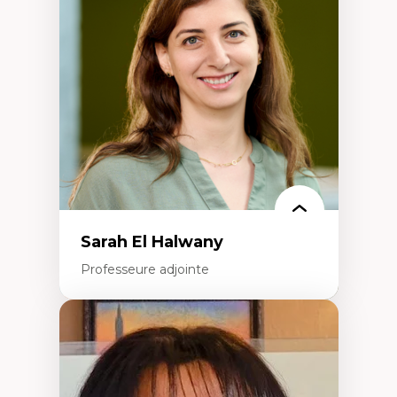
Élites économiques
Sociologie économique
Extractivisme
Classes sociales
Mouvements sociaux
Théories de l’État
Sarah El Halwany
Professeure adjointe
Expertises
Les apports pédagogiques des théories de
l'affect, du posthumanisme, du féminisme
dans l'éducation aux sciences
L'apprentissage des sciences/STIM dans une