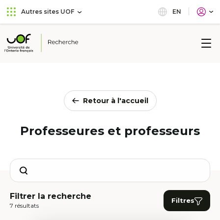
Aller
Passer
EN
Autres sites UOF
au
au
menu
contenu
principal
Université
de
l'Ontario
français
Retour à l'accueil
Professeures et professeurs
Search
Filtrer la recherche
Filtres
7 résultats