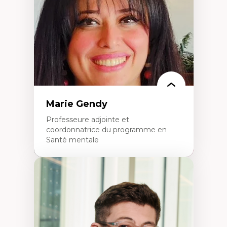
perspective socioécologique de care
L’insertion professionnelle des
enseignant.e.s
Marie Gendy
Professeure adjointe et
coordonnatrice du programme en
Santé mentale
Expertises
Neuropsychiatrie et neurosciences
Direction d'essais cliniques
Analyse des politiques et pratiques en santé
mentale
Développement de protocoles d'essais