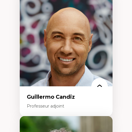
Expertises
Discours sur la ville et représentations
Mosquées, formes et usages au Canada
Reconnaissance et représentations des
communautés immigrantes dans l'espace
urbain
Design architectural et urbain
Patrimoine et patrimonialisation
Études postcoloniales et décolonisation des
savoirs
Guillermo Candiz
Professeur adjoint
Expertises