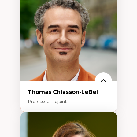
Trajectoires migratoires
Migrations forcées
Études des frontières; Enjeux géopolitiques
des migrations
Politiques migratoires
Réfugiés
Demandeurs d’asile
Migrations irrégulières
Migrations temporaires
Migration et changement climatique
Migration et développement
Thomas Chiasson-LeBel
Professeur adjoint
Expertises
Théories du développement
Économie politique comparée