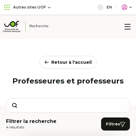
Aller
Passer
EN
Autres sites UOF
au
au
menu
contenu
principal
Université
de
l'Ontario
français
Retour à l'accueil
Professeures et professeurs
Search
Filtrer la recherche
Filtres
4 résultats