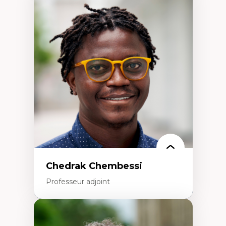
Expertises
Discours sur la ville et représentations
Mosquées, formes et usages au Canada
Reconnaissance et représentations des
communautés immigrantes dans l'espace
urbain
Design architectural et urbain
Patrimoine et patrimonialisation
Études postcoloniales et décolonisation des
savoirs
Chedrak Chembessi
Professeur adjoint
Expertises