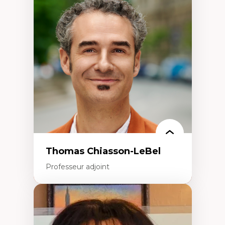
Économie circulaire
Modèles d’affaires durables
Histoire des faits économiques
Gestion durable des ressources naturelles
Écologie industrielle
Aménagement durable du territoire
Développement régional
Coopératives
Télétravail en milieu rural francophone
Transition socio-écologique
Thomas Chiasson-LeBel
Professeur adjoint
Expertises
Théories du développement
Économie politique comparée