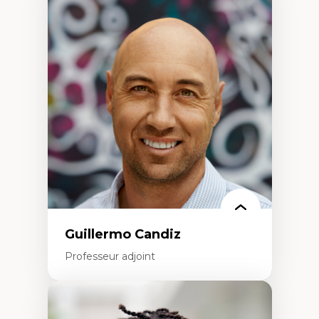
Expertises
Discours sur la ville et représentations
Mosquées, formes et usages au Canada
Reconnaissance et représentations des
communautés immigrantes dans l'espace
urbain
Design architectural et urbain
Patrimoine et patrimonialisation
Études postcoloniales et décolonisation des
savoirs
Guillermo Candiz
Professeur adjoint
Expertises