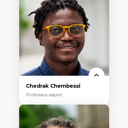
Trajectoires migratoires
Migrations forcées
Études des frontières; Enjeux géopolitiques
des migrations
Politiques migratoires
Réfugiés
Demandeurs d’asile
Migrations irrégulières
Migrations temporaires
Migration et changement climatique
Migration et développement
Chedrak Chembessi
Professeur adjoint
Expertises
Économie circulaire
Modèles d’affaires durables