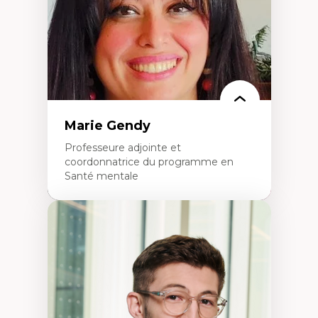
L’insertion professionnelle des
enseignant.e.s
Marie Gendy
Professeure adjointe et
coordonnatrice du programme en
Santé mentale
Expertises
Neuropsychiatrie et neurosciences
Direction d'essais cliniques
Analyse des politiques et pratiques en santé
mentale
Développement de protocoles d'essais
cliniques
Collaboration interfonctionnelle