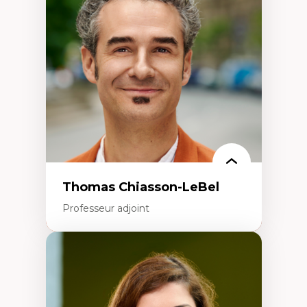
Histoire des faits économiques
Gestion durable des ressources naturelles
Écologie industrielle
Aménagement durable du territoire
Développement régional
Coopératives
Télétravail en milieu rural francophone
Transition socio-écologique
Thomas Chiasson-LeBel
Professeur adjoint
Expertises
Théories du développement
Économie politique comparée
Élites économiques
Sociologie économique