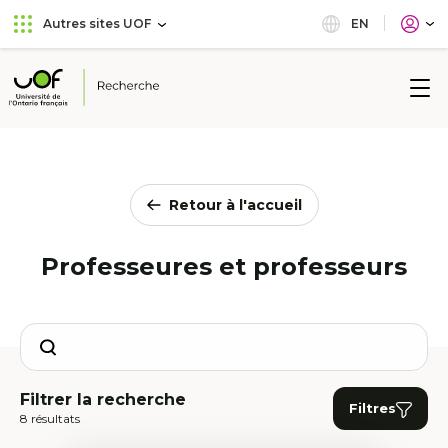
Aller
Passer
EN
Autres sites UOF
au
au
menu
contenu
principal
Université
de
l'Ontario
français
Retour à l'accueil
Professeures et professeurs
Search
Filtrer la recherche
Filtres
8 résultats