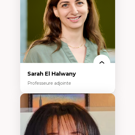
Extractivisme
Classes sociales
Mouvements sociaux
Théories de l’État
Sarah El Halwany
Professeure adjointe
Expertises
Les apports pédagogiques des théories de
l'affect, du posthumanisme, du féminisme
dans l'éducation aux sciences
L'apprentissage des sciences/STIM dans une
perspective socioécologique de care