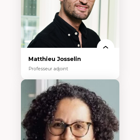
Leadership en recherche clinique
Développement de cadres politiques
Collaboration avec des entreprises
pharmaceutiques
Rédaction de publications et de rapports
politiques
Enseignement et mentorat
Matthieu Josselin
Professeur adjoint
Expertises
Ethnographie critique des environnements
d’apprentissage des étudiant.e.s
Approche transdisciplinaire des
compétences socioaffectives et
interculturelles
Didactique des langues secondes et
compétence pragmatique
Andragogie
Méthodologies de recherche qualitative