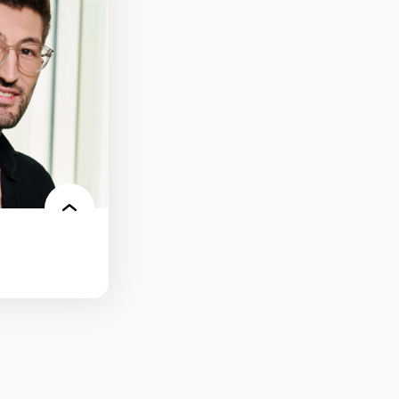
ces
ces/STIM dans une
e de care
 des
s environnements
nt.e.s
re des
es et