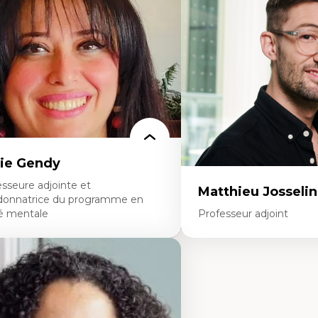
ites économiques
dans l'éducation aux scien
ciologie économique
L'apprentissage des scien
tractivisme
perspective socioécologiqu
sses sociales
L’insertion professionnelle
uvements sociaux
enseignant.e.s
éories de l’État
ie Gendy
sseure adjointe et
Matthieu Josselin
donnatrice du programme en
é mentale
Professeur adjoint
rtises
Expertises
uropsychiatrie et neurosciences
Ethnographie critique de
ection d'essais cliniques
d’apprentissage des étudia
alyse des politiques et pratiques en santé
Approche transdisciplinai
ntale
compétences socioaffectiv