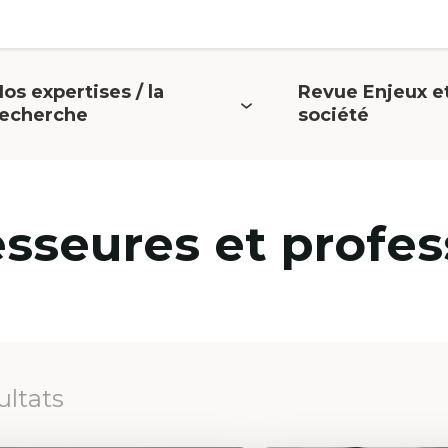
os expertises / la
Revue Enjeux e
uvrir
Ouvrir
recherche
société
e
le
menu
menu
esseures et profes
ultats