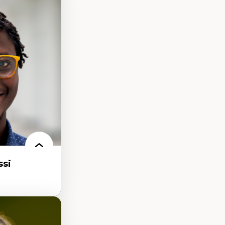
présentations
es au Canada
ntations des
s dans l'espace
rbain
isation
écolonisation des
si