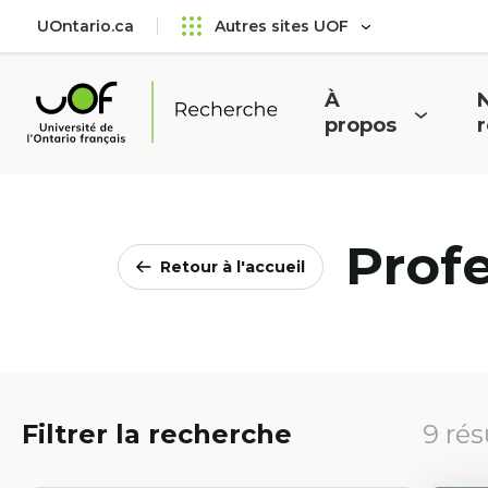
Aller
Passer
UOntario.ca
Autres sites UOF
au
au
menu
contenu
principal
À
N
Ouvrir
O
propos
Université
le
l
de
menu
l'Ontario
français
Prof
Retour à l'accueil
Filtrer la recherche
9 rés