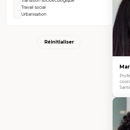
Transition socioécologique
Él
So
Travail social
Ex
Urbanisation
Cla
Mo
Th
Réinitialiser
Mar
Profe
coor
Sant
Expe
Ne
Dir
An
me