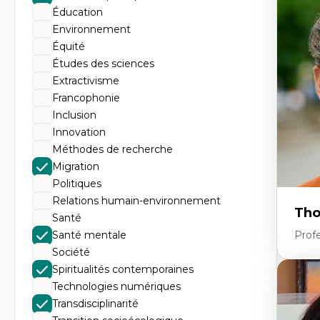
Tr
Éducation
Mi
Ét
Environnement
de
Équité
Po
Ré
Études des sciences
De
Extractivisme
Mi
Mi
Francophonie
Mi
Inclusion
Mi
Innovation
Méthodes de recherche
Migration
Politiques
Relations humain-environnement
Tho
Santé
Santé mentale
Profe
Société
Spiritualités contemporaines
Expe
Technologies numériques
Th
Transdisciplinarité
Éc