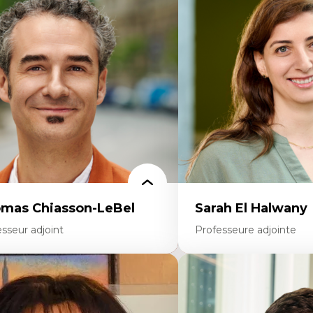
ajectoires migratoires
Économie circulaire
grations forcées
Modèles d’affaires durable
udes des frontières; Enjeux géopolitiques
Histoire des faits économi
s migrations
Gestion durable des ressou
litiques migratoires
Écologie industrielle
fugiés
Aménagement durable du 
mandeurs d’asile
Développement régional
grations irrégulières
Coopératives
grations temporaires
Télétravail en milieu rura
gration et changement climatique
Transition socio-écologiq
gration et développement
mas Chiasson-LeBel
Sarah El Halwany
sseur adjoint
Professeure adjointe
rtises
Expertises
éories du développement
Les apports pédagogiques 
onomie politique comparée
l'affect, du posthumanis