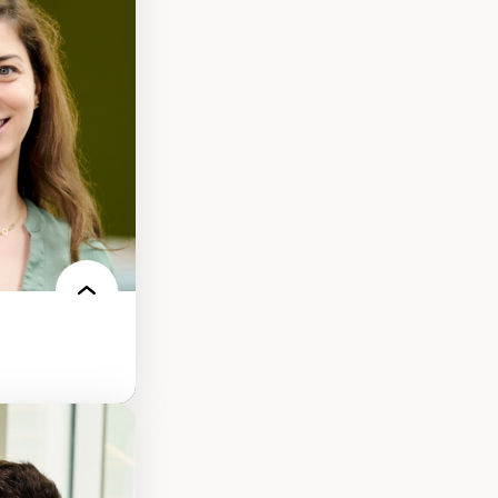
s
ques
rces naturelles
territoire
l francophone
ue
des théories de
me, du féminisme