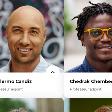
rtises
Expertises
thodes de recherche
Discours sur la ville et re
teurs plus qu'humains
Mosquées, formes et usag
proches socio-écologiques
Reconnaissance et représe
nservation de la biodiversité
communautés immigrante
llaboration et méthodes participatives
urbain
udes des sciences
Design architectural et u
lations humain-environnement
Patrimoine et patrimonial
ansdisciplinarité
Études postcoloniales et d
savoirs
llermo Candiz
Chedrak Chembes
sseur adjoint
Professeur adjoint
rtises
Expertises