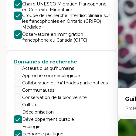
Expe
Chaire UNESCO Migration Francophone
en Contexte Minoritaire
Mé
Ac
Groupe de recherche interdisciplinaire sur
Ap
les francophonies en Ontario (GRIFO)
Co
Médialab
Co
Ét
Observatoire en immigration
Re
francophone au Canada (OIFC)
Tr
Domaines de recherche
Acteurs plus qu'humains
Approche socio-écologique
Collaboration et méthodes participatives
Communautés
Conservation de la biodiversité
Gui
Culture
Profe
Décolonisation
Développement durable
Écologie
Expe
Économie politique