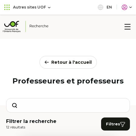
Aller
Passer
EN
Autres sites UOF
au
au
menu
contenu
principal
Université
de
l'Ontario
français
Retour à l'accueil
Professeures et professeurs
Search
Filtrer la recherche
Filtres
12 résultats