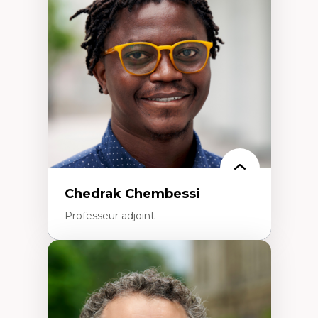
Études des frontières; Enjeux géopolitiques
des migrations
Politiques migratoires
Réfugiés
Demandeurs d’asile
Migrations irrégulières
Migrations temporaires
Migration et changement climatique
Migration et développement
Chedrak Chembessi
Professeur adjoint
Expertises
Économie circulaire
Modèles d’affaires durables
Histoire des faits économiques
Gestion durable des ressources naturelles