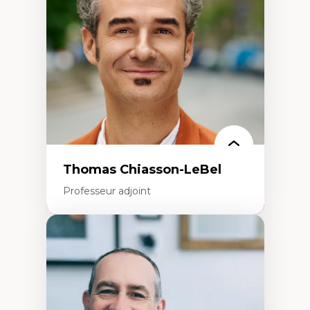
Écologie industrielle
Aménagement durable du territoire
Développement régional
Coopératives
Télétravail en milieu rural francophone
Transition socio-écologique
Thomas Chiasson-LeBel
Professeur adjoint
Expertises
Théories du développement
Économie politique comparée
Élites économiques
Sociologie économique
Extractivisme