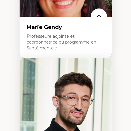
Marie Gendy
Professeure adjointe et
coordonnatrice du programme en
Santé mentale
Expertises
Neuropsychiatrie et neurosciences
Direction d'essais cliniques
Analyse des politiques et pratiques en santé
mentale
Développement de protocoles d'essais
cliniques
Collaboration interfonctionnelle
Leadership en recherche clinique
Développement de cadres politiques
Collaboration avec des entreprises
pharmaceutiques
Rédaction de publications et de rapports