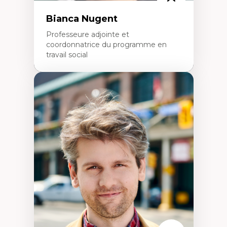
Bianca Nugent
Professeure adjointe et
coordonnatrice du programme en
travail social
Expertises
Travail social, action et justice sociale
Fondements de l’intervention et des
nouvelles pratiques en travail social et en
éducation inclusive
Minorités linguistiques, offre active et
francophonie plurielle en contexte
linguistique minoritaire
Études critiques sur le handicap, la
neurodiversité, l'agentivité et les injustices
épistémiques
Intersectionnalité et réalités 2SLGBTQ+
Méthodes d’interventions et approches
antiraciste, décoloniale, anti-oppressive
Approche interculturelle critique
Pair-aidance, proche aidance, famille
choisie et soutien mutuel