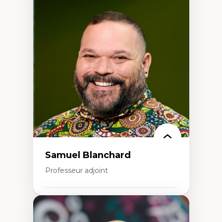
Expertises
Discours sur la ville et représentations
Mosquées, formes et usages au Canada
Reconnaissance et représentations des
communautés immigrantes dans l'espace
urbain
Design architectural et urbain
Patrimoine et patrimonialisation
Études postcoloniales et décolonisation des
savoirs
Samuel Blanchard
Professeur adjoint
Expertises
Didactique des sciences – processus