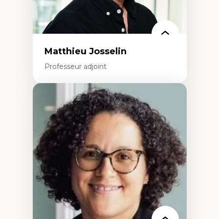
politiques
Enseignement et mentorat
Matthieu Josselin
Professeur adjoint
Expertises
Ethnographie critique des environnements
d’apprentissage des étudiant.e.s
Approche transdisciplinaire des
compétences socioaffectives et
interculturelles
Didactique des langues secondes et
compétence pragmatique
Andragogie
Méthodologies de recherche qualitative