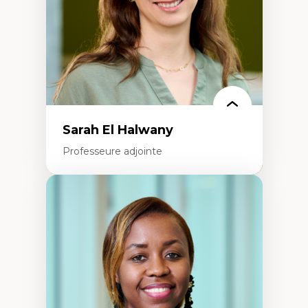
Épistémologie des techniques de recherche
numérique et l’IA
Théorie des droits de la personne
La pensée politique d’Hannah Arendt
La pensée politique à l’ère numérique
Justice internationale et normes
internationales
Sarah El Halwany
Professeure adjointe
Expertises
Les apports pédagogiques des théories de
l'affect, du posthumanisme, du féminisme
dans l'éducation aux sciences
L'apprentissage des sciences/STIM dans une
perspective socioécologique de care
L’insertion professionnelle des
enseignant.e.s