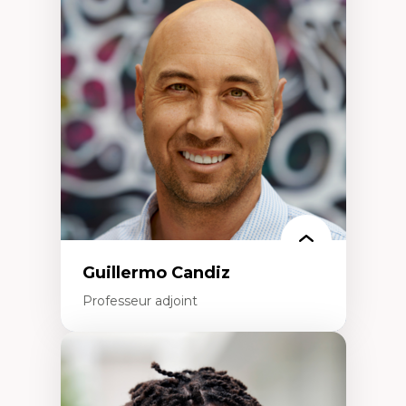
d’enquête et culture scientifique
Éducation en milieu minoritaire –
construction identitaire et conscience
critique
Technologies éducatives – ludification et
programmation pédagogique
La langue dans toutes les matières –
environnement discursif et langage
scientifique
Guillermo Candiz
Professeur adjoint
Expertises
Trajectoires migratoires
Migrations forcées