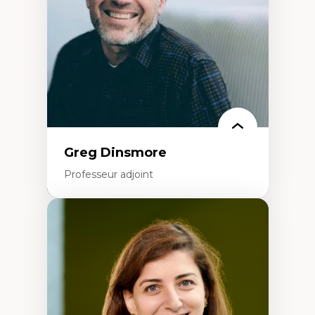
Classes sociales
Mouvements sociaux
Théories de l’État
Greg Dinsmore
Professeur adjoint
Expertises
Fragmentation des auditoires médiatiques
Analyse multi-plateforme des auditoires
médiatiques
Analyse des comportements numériques à
travers les données massives et l’IA
Recherche quantitative et qualitative sur
les auditoires médiatiques