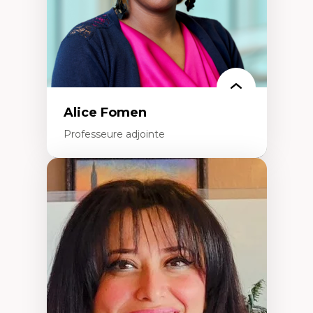
Alice Fomen
Professeure adjointe
Expertises
Acceptabilité, acceptation et adoption des
technologies
Technologies d'apprentissage innovantes
Insertion professionnelle du nouveau
personnel enseignant
Construction identitaire en milieu
minoritaire francophone
Technologies éducatives pour la formation
continue