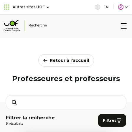
Aller
Passer
EN
Autres sites UOF
au
au
menu
contenu
principal
Université
de
l'Ontario
français
Retour à l'accueil
Professeures et professeurs
Search
Filtrer la recherche
Filtres
9 résultats