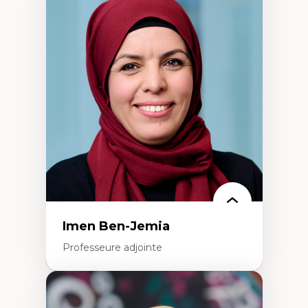
Expertises
Méthodes de recherche
Acteurs plus qu'humains
Approches socio-écologiques
Conservation de la biodiversité
Collaboration et méthodes participatives
Études des sciences
Relations humain-environnement
Transdisciplinarité
Imen Ben-Jemia
Professeure adjointe
Expertises