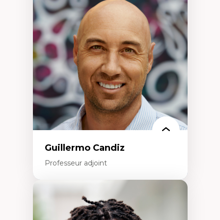
Discours sur la ville et représentations
Mosquées, formes et usages au Canada
Reconnaissance et représentations des
communautés immigrantes dans l'espace
urbain
Design architectural et urbain
Patrimoine et patrimonialisation
Études postcoloniales et décolonisation des
savoirs
Guillermo Candiz
Professeur adjoint
Expertises
Trajectoires migratoires
Migrations forcées