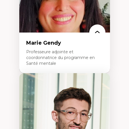
Marie Gendy
Professeure adjointe et
coordonnatrice du programme en
Santé mentale
Expertises
Neuropsychiatrie et neurosciences
Direction d'essais cliniques
Analyse des politiques et pratiques en santé
mentale
Développement de protocoles d'essais
cliniques
Collaboration interfonctionnelle
Leadership en recherche clinique
Développement de cadres politiques