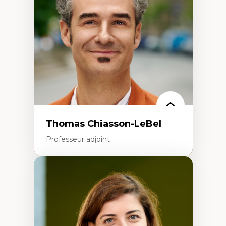
Écologie industrielle
Aménagement durable du territoire
Développement régional
Coopératives
Télétravail en milieu rural francophone
Transition socio-écologique
Thomas Chiasson-LeBel
Professeur adjoint
Expertises
Théories du développement
Économie politique comparée
Élites économiques
Sociologie économique
Extractivisme