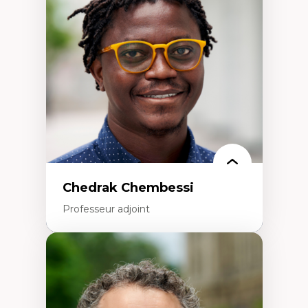
Études des frontières; Enjeux géopolitiques
des migrations
Politiques migratoires
Réfugiés
Demandeurs d’asile
Migrations irrégulières
Migrations temporaires
Migration et changement climatique
Migration et développement
Chedrak Chembessi
Professeur adjoint
Expertises
Économie circulaire
Modèles d’affaires durables
Histoire des faits économiques
Gestion durable des ressources naturelles