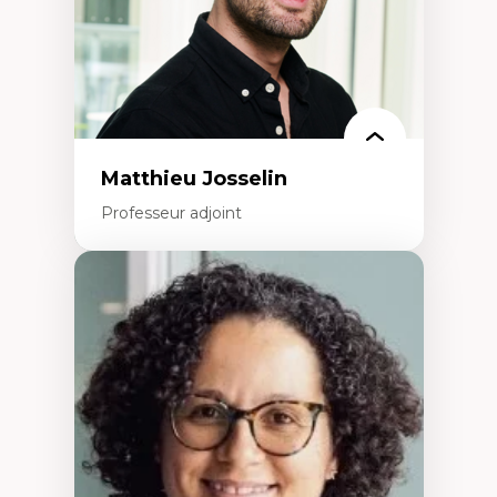
Collaboration avec des entreprises
pharmaceutiques
Rédaction de publications et de rapports
politiques
Enseignement et mentorat
Matthieu Josselin
Professeur adjoint
Expertises
Ethnographie critique des environnements
d’apprentissage des étudiant.e.s
Approche transdisciplinaire des
compétences socioaffectives et
interculturelles
Didactique des langues secondes et
compétence pragmatique
Andragogie
Méthodologies de recherche qualitative