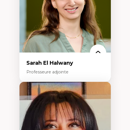
Classes sociales
Mouvements sociaux
Théories de l’État
Sarah El Halwany
Professeure adjointe
Expertises
Les apports pédagogiques des théories de
l'affect, du posthumanisme, du féminisme
dans l'éducation aux sciences
L'apprentissage des sciences/STIM dans une
perspective socioécologique de care
L’insertion professionnelle des
enseignant.e.s