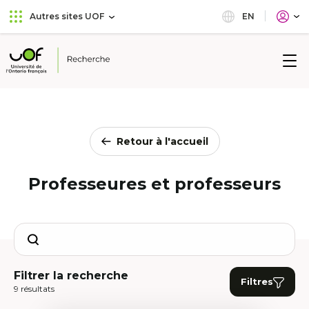
Aller
Passer
EN
Autres sites UOF
au
au
menu
contenu
principal
Université
de
l'Ontario
français
Retour à l'accueil
Professeures et professeurs
Search
Filtrer la recherche
Filtres
9 résultats