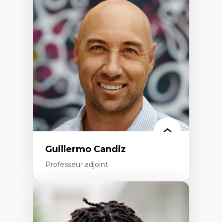
Discours sur la ville et représentations
Mosquées, formes et usages au Canada
Reconnaissance et représentations des
communautés immigrantes dans l'espace
urbain
Design architectural et urbain
Patrimoine et patrimonialisation
Études postcoloniales et décolonisation des
savoirs
Guillermo Candiz
Professeur adjoint
Expertises
Trajectoires migratoires
Migrations forcées