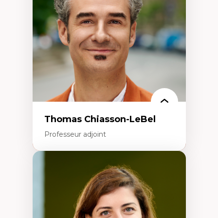
Écologie industrielle
Aménagement durable du territoire
Développement régional
Coopératives
Télétravail en milieu rural francophone
Transition socio-écologique
Thomas Chiasson-LeBel
Professeur adjoint
Expertises
Théories du développement
Économie politique comparée
Élites économiques
Sociologie économique
Extractivisme