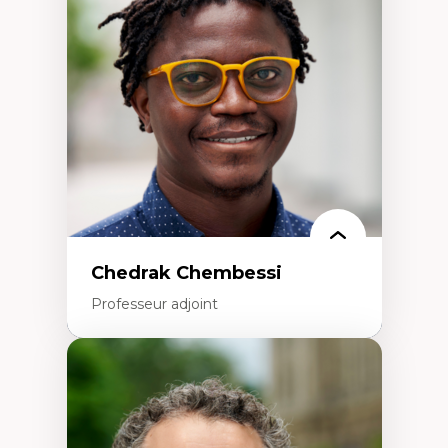
Études des frontières; Enjeux géopolitiques
des migrations
Politiques migratoires
Réfugiés
Demandeurs d’asile
Migrations irrégulières
Migrations temporaires
Migration et changement climatique
Migration et développement
Chedrak Chembessi
Professeur adjoint
Expertises
Économie circulaire
Modèles d’affaires durables
Histoire des faits économiques
Gestion durable des ressources naturelles