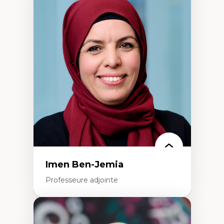
Expertises
Méthodes de recherche
Acteurs plus qu'humains
Approches socio-écologiques
Conservation de la biodiversité
Collaboration et méthodes participatives
Études des sciences
Relations humain-environnement
Transdisciplinarité
Imen Ben-Jemia
Professeure adjointe
Expertises