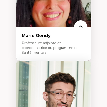
Marie Gendy
Professeure adjointe et
coordonnatrice du programme en
Santé mentale
Expertises
Neuropsychiatrie et neurosciences
Direction d'essais cliniques
Analyse des politiques et pratiques en santé
mentale
Développement de protocoles d'essais
cliniques
Collaboration interfonctionnelle
Leadership en recherche clinique
Développement de cadres politiques