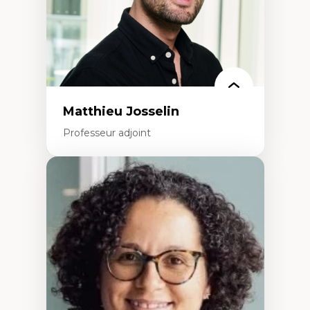
Collaboration avec des entreprises
pharmaceutiques
Rédaction de publications et de rapports
politiques
Enseignement et mentorat
Matthieu Josselin
Professeur adjoint
Expertises
Ethnographie critique des environnements
d’apprentissage des étudiant.e.s
Approche transdisciplinaire des
compétences socioaffectives et
interculturelles
Didactique des langues secondes et
compétence pragmatique
Andragogie
Méthodologies de recherche qualitative