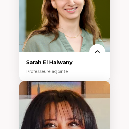
Classes sociales
Mouvements sociaux
Théories de l’État
Sarah El Halwany
Professeure adjointe
Expertises
Les apports pédagogiques des théories de
l'affect, du posthumanisme, du féminisme
dans l'éducation aux sciences
L'apprentissage des sciences/STIM dans une
perspective socioécologique de care
L’insertion professionnelle des
enseignant.e.s