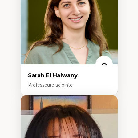
Extractivisme
Classes sociales
Mouvements sociaux
Théories de l’État
Sarah El Halwany
Professeure adjointe
Expertises
Les apports pédagogiques des théories de
l'affect, du posthumanisme, du féminisme
dans l'éducation aux sciences
L'apprentissage des sciences/STIM dans une
perspective socioécologique de care