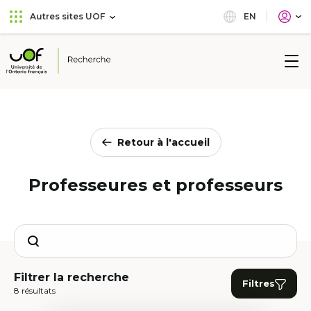
Aller
Passer
EN
Autres sites UOF
au
au
menu
contenu
principal
Université
de
l'Ontario
français
Retour à l'accueil
Professeures et professeurs
Search
Filtrer la recherche
Filtres
8 résultats