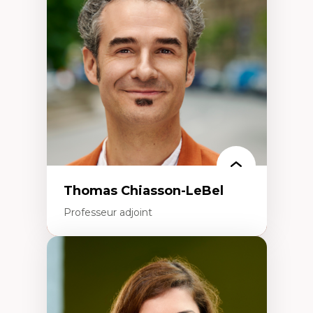
Histoire des faits économiques
Gestion durable des ressources naturelles
Écologie industrielle
Aménagement durable du territoire
Développement régional
Coopératives
Télétravail en milieu rural francophone
Transition socio-écologique
Thomas Chiasson-LeBel
Professeur adjoint
Expertises
Théories du développement
Économie politique comparée
Élites économiques
Sociologie économique