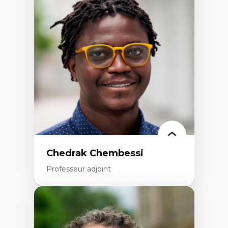
Trajectoires migratoires
Migrations forcées
Études des frontières; Enjeux géopolitiques
des migrations
Politiques migratoires
Réfugiés
Demandeurs d’asile
Migrations irrégulières
Migrations temporaires
Migration et changement climatique
Migration et développement
Chedrak Chembessi
Professeur adjoint
Expertises
Économie circulaire
Modèles d’affaires durables