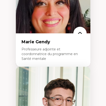
L’insertion professionnelle des
enseignant.e.s
Marie Gendy
Professeure adjointe et
coordonnatrice du programme en
Santé mentale
Expertises
Neuropsychiatrie et neurosciences
Direction d'essais cliniques
Analyse des politiques et pratiques en santé
mentale
Développement de protocoles d'essais
cliniques
Collaboration interfonctionnelle