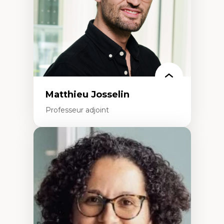
Leadership en recherche clinique
Développement de cadres politiques
Collaboration avec des entreprises
pharmaceutiques
Rédaction de publications et de rapports
politiques
Enseignement et mentorat
Matthieu Josselin
Professeur adjoint
Expertises
Ethnographie critique des environnements
d’apprentissage des étudiant.e.s
Approche transdisciplinaire des
compétences socioaffectives et
interculturelles
Didactique des langues secondes et
compétence pragmatique
Andragogie
Méthodologies de recherche qualitative