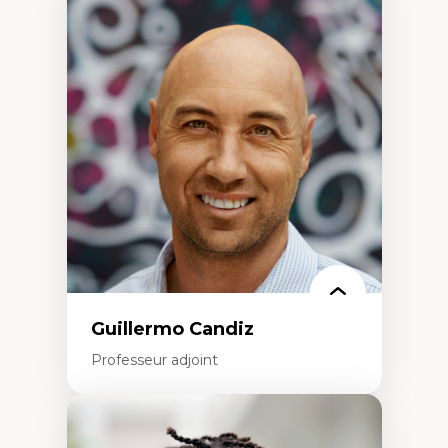
Expertises
Discours sur la ville et représentations
Mosquées, formes et usages au Canada
Reconnaissance et représentations des
communautés immigrantes dans l'espace
urbain
Design architectural et urbain
Patrimoine et patrimonialisation
Études postcoloniales et décolonisation des
savoirs
Guillermo Candiz
Professeur adjoint
Expertises