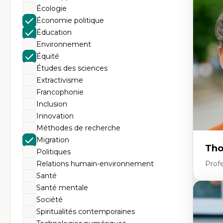
Tr
Écologie
Mi
Ét
Économie politique
de
Éducation
Po
Ré
Environnement
De
Équité
Mi
Mi
Études des sciences
Mi
Extractivisme
Mi
Francophonie
Inclusion
Innovation
Méthodes de recherche
Migration
Tho
Politiques
Relations humain-environnement
Profe
Santé
Santé mentale
Expe
Société
Th
Spiritualités contemporaines
Éc