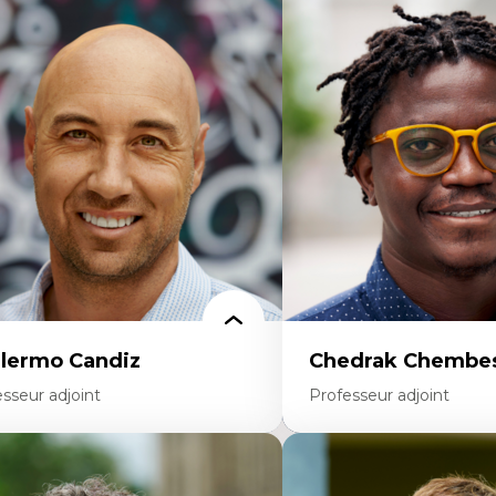
rtises
Didactique des sciences – 
scours sur la ville et représentations
d’enquête et culture scient
squées, formes et usages au Canada
Éducation en milieu minor
connaissance et représentations des
construction identitaire e
mmunautés immigrantes dans l'espace
critique
bain
Technologies éducatives – l
sign architectural et urbain
programmation pédagog
trimoine et patrimonialisation
La langue dans toutes les 
udes postcoloniales et décolonisation des
environnement discursif 
voirs
scientifique
llermo Candiz
Chedrak Chembes
sseur adjoint
Professeur adjoint
rtises
Expertises