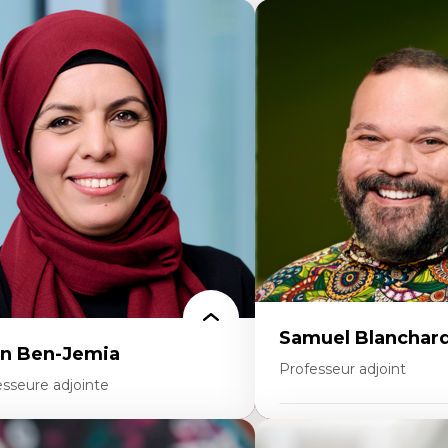
Samuel Blanchar
n Ben-Jemia
Professeur adjoint
esseure adjointe
Expertises