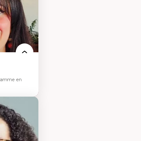
e de care
 des
gramme en
sciences
pratiques en santé
les d'essais