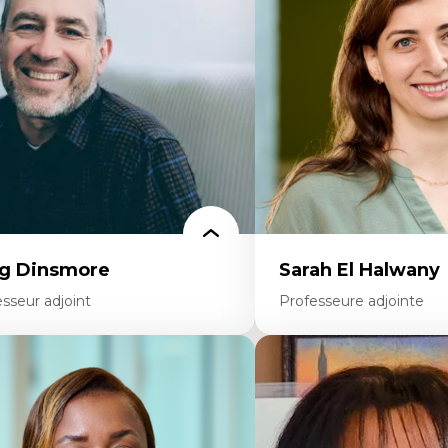
ites économiques
Décolonisation et autocht
ciologie économique
formation à l’enseigneme
tractivisme
Littératie et didactique du
sses sociales
Éducation inclusive
uvements sociaux
Formation à l’enseigneme
éories de l’État
francophone minoritaire
Identité linguistique et cul
Recherche-action et appr
participatives
Leadership éducatif et prat
Éducation durable et bien
enseignement
g Dinsmore
Sarah El Halwany
sseur adjoint
Professeure adjointe
rtises
Expertises
agmentation des auditoires médiatiques
Les apports pédagogiques 
alyse multi-plateforme des auditoires
l'affect, du posthumanis
diatiques
dans l'éducation aux scien
alyse des comportements numériques à
L'apprentissage des scien