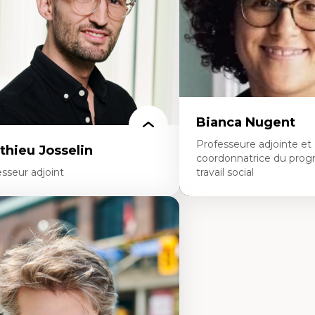
noritaire francophone
Collaboration interfonctio
chnologies éducatives pour la formation
Leadership en recherche c
ntinue
Développement de cadres 
Collaboration avec des ent
pharmaceutiques
Rédaction de publications
politiques
Enseignement et mentor
Bianca Nugent
Professeure adjointe et
thieu Josselin
coordonnatrice du pro
sseur adjoint
travail social
rtises
Expertises
hnographie critique des environnements
Travail social, action et jus
apprentissage des étudiant.e.s
Fondements de l’intervent
proche transdisciplinaire des
nouvelles pratiques en trav
mpétences socioaffectives et
éducation inclusive
erculturelles
Minorités linguistiques, off
dactique des langues secondes et
francophonie plurielle en 
mpétence pragmatique
linguistique minoritaire