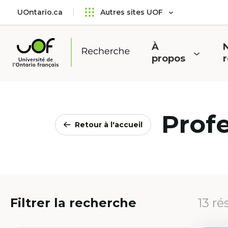
Aller
Passer
UOntario.ca
Autres sites UOF
au
au
menu
contenu
principal
À
N
Ouvrir
O
propos
Université
le
l
de
menu
l'Ontario
français
Prof
Retour à l'accueil
Filtrer la recherche
13 ré