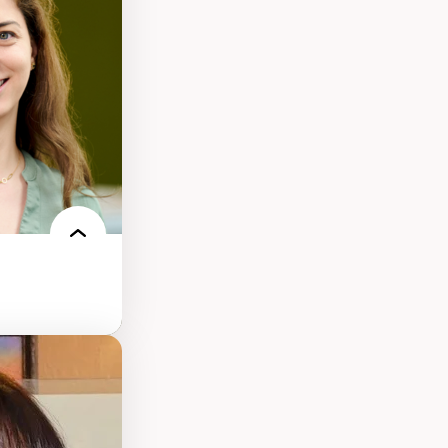
onisation de la
nt
 français
nt en contexte
turelle
oches
iques réflexives
-être en
des théories de
me, du féminisme
ces
ces/STIM dans une