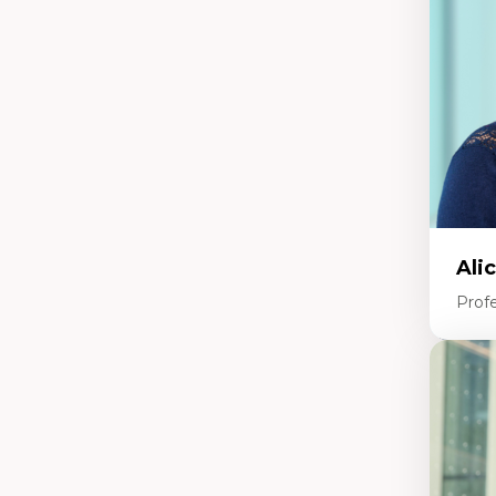
tr
Re
le
Ép
nu
Th
La
La
Ju
in
Ali
Prof
Expe
Ac
te
Te
In
pe
Co