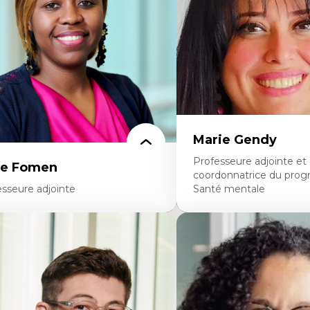
avers les données massives et l’IA
perspective socioécologiqu
cherche quantitative et qualitative sur
L’insertion professionnelle
s auditoires médiatiques
enseignant.e.s
istémologie des techniques de recherche
mérique et l’IA
éorie des droits de la personne
 pensée politique d’Hannah Arendt
 pensée politique à l’ère numérique
stice internationale et normes
ternationales
Marie Gendy
Professeure adjointe et
ce Fomen
coordonnatrice du pro
esseure adjointe
Santé mentale
rtises
Expertises
ceptabilité, acceptation et adoption des
Neuropsychiatrie et neuro
chnologies
Direction d'essais cliniques
chnologies d'apprentissage innovantes
Analyse des politiques et 
sertion professionnelle du nouveau
mentale
rsonnel enseignant
Développement de protoco
nstruction identitaire en milieu
cliniques