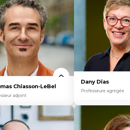
ajectoires migratoires
Économie circulaire
grations forcées
Modèles d’affaires durable
udes des frontières; Enjeux géopolitiques
Histoire des faits économi
s migrations
Gestion durable des ressou
litiques migratoires
Écologie industrielle
fugiés
Aménagement durable du 
mandeurs d’asile
Développement régional
grations irrégulières
Coopératives
grations temporaires
Télétravail en milieu rura
gration et changement climatique
Transition socio-écologiq
gration et développement
Dany Dias
mas Chiasson-LeBel
Professeure agrégée
sseur adjoint
Expertises
rtises
Pédagogies critiques et jus
éories du développement
Éthique relationnelle et so
onomie politique comparée
éducation