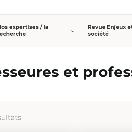
os expertises / la
Revue Enjeux e
uvrir
Ouvrir
recherche
société
e
le
menu
menu
esseures et profes
sultats