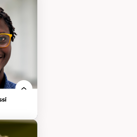
processus
ifique
itaire –
t conscience
udification et
ique
matières –
et langage
si