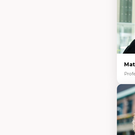
mi
Te
co
Mat
Profe
Expe
Et
d’
Ap
co
int
Di
co