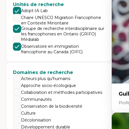
Expe
Unités de recherche
Di
Adopt-IA Lab
Mo
Chaire UNESCO Migration Francophone
Re
en Contexte Minoritaire
co
ur
Groupe de recherche interdisciplinaire sur
De
les francophonies en Ontario (GRIFO)
Pa
Médialab
Ét
sa
Observatoire en immigration
francophone au Canada (OIFC)
Domaines de recherche
Acteurs plus qu'humains
Approche socio-écologique
Collaboration et méthodes participatives
Gui
Communautés
Profe
Conservation de la biodiversité
Culture
Décolonisation
Expe
Développement durable