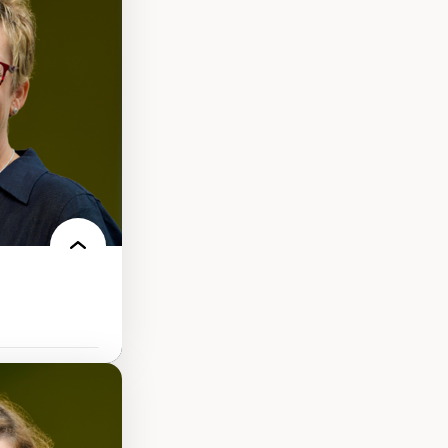
s
ques
rces naturelles
territoire
l francophone
ue
tice sociale
llicitude en