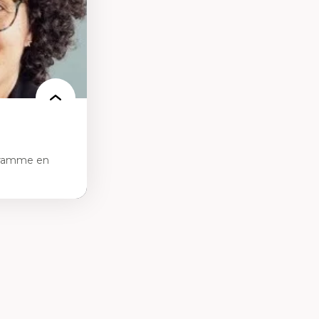
nnelle
linique
politiques
reprises
 et de rapports
at
gramme en
tice sociale
ion et des
ail social et en
re active et
contexte