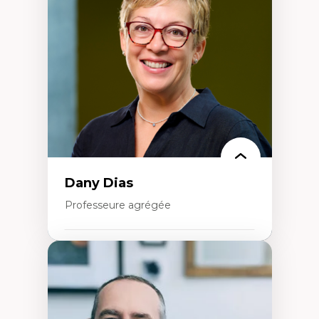
Données ouvertes
Bioart, programmation et électronique
créatives
Histoire sociale et culturelle des
technologies numériques
Résistances et droits numériques
Internet des objets
Métavers
Problématiques relatives à l’intelligence
artificielle, l’apprentissage machine et les
hautes technologies
Féminismes et nouvelles technologies
Dany Dias
Professeure agrégée
Expertises
Pédagogies critiques et justice sociale
Éthique relationnelle et sollicitude en
éducation
Décolonisation et autochtonisation de la
formation à l’enseignement