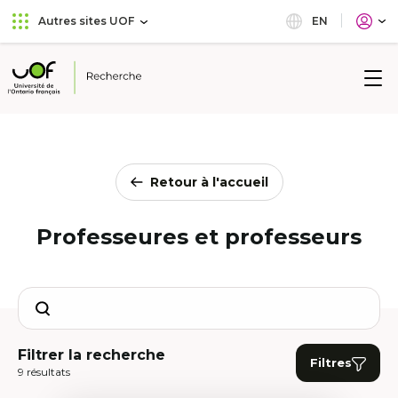
Aller
Passer
EN
Autres sites UOF
au
au
menu
contenu
principal
Université
de
l'Ontario
français
Retour à l'accueil
Professeures et professeurs
Search
Filtrer la recherche
Filtres
9 résultats