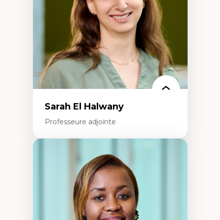
Recherche quantitative et qualitative sur
les auditoires médiatiques
Épistémologie des techniques de recherche
numérique et l’IA
Théorie des droits de la personne
La pensée politique d’Hannah Arendt
La pensée politique à l’ère numérique
Justice internationale et normes
internationales
Sarah El Halwany
Professeure adjointe
Expertises
Les apports pédagogiques des théories de
l'affect, du posthumanisme, du féminisme
dans l'éducation aux sciences
L'apprentissage des sciences/STIM dans une
perspective socioécologique de care
L’insertion professionnelle des
enseignant.e.s