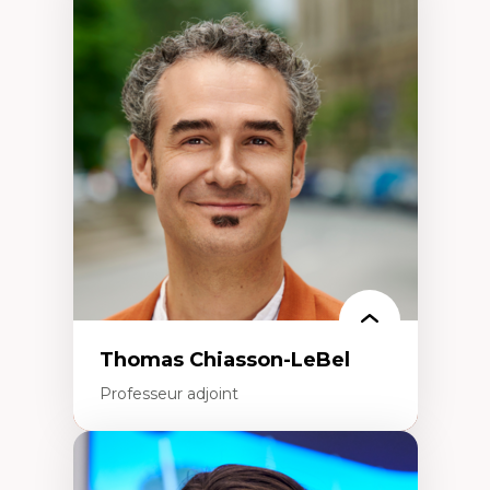
Expertises
Discours sur la ville et représentations
Mosquées, formes et usages au Canada
Reconnaissance et représentations des
communautés immigrantes dans l'espace
urbain
Design architectural et urbain
Patrimoine et patrimonialisation
Études postcoloniales et décolonisation des
savoirs
Thomas Chiasson-LeBel
Professeur adjoint
Expertises