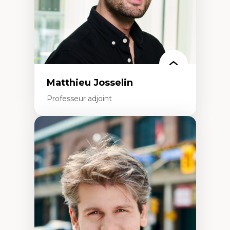
Matthieu Josselin
Professeur adjoint
Expertises
Ethnographie critique des environnements
d’apprentissage des étudiant.e.s
Approche transdisciplinaire des
compétences socioaffectives et
interculturelles
Didactique des langues secondes et
compétence pragmatique
Andragogie
Méthodologies de recherche qualitative