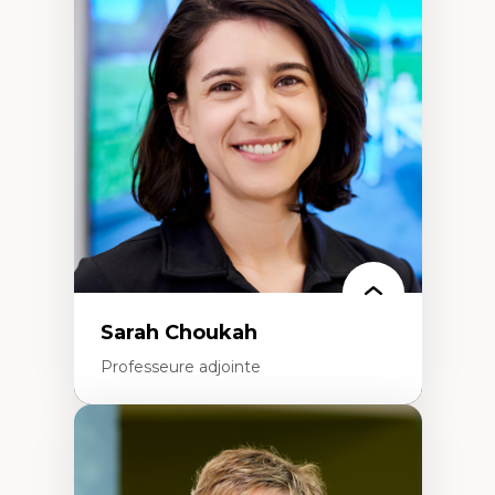
Théories du développement
Économie politique comparée
Élites économiques
Sociologie économique
Extractivisme
Classes sociales
Mouvements sociaux
Théories de l’État
Sarah Choukah
Professeure adjointe
Expertises
Démocratisation des nouvelles
technologies et biotechnologies