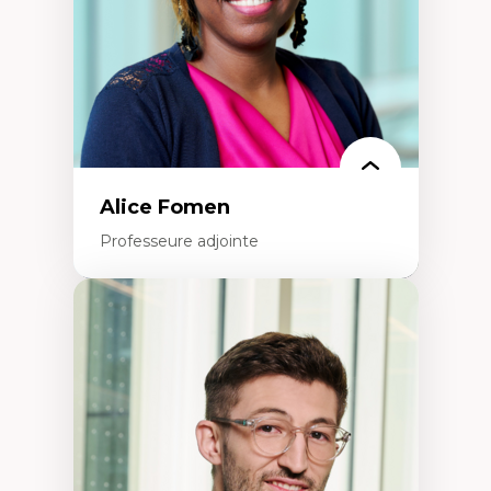
Alice Fomen
Professeure adjointe
Expertises
Acceptabilité, acceptation et adoption des
technologies
Technologies d'apprentissage innovantes
Insertion professionnelle du nouveau
personnel enseignant
Construction identitaire en milieu
minoritaire francophone
Technologies éducatives pour la formation
continue