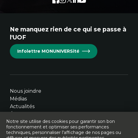
externe
externe
externe
externe
externe
au
au
au
au
au
site.
site.
site.
site.
site.
Ne manquez rien de ce qui se passe à
Cet
Cet
Cet
Cet
Cet
l'UOF
hyperlien
hyperlien
hyperlien
hyperlien
hyperlien
s'ouvrira
s'ouvrira
s'ouvrira
s'ouvrira
s'ouvrira
Infolettre MONUNIVERSité
dans
dans
dans
dans
dans
une
une
une
une
une
nouvelle
nouvelle
nouvelle
nouvelle
nouvelle
fenêtre.
fenêtre.
fenêtre.
fenêtre.
fenêtre.
Nous joindre
Médias
Actualités
Événements
Notre site utilise des cookies pour garantir son bon
fonctionnement et optimiser ses performances
techniques, personnaliser l'affichage de nos pages ou