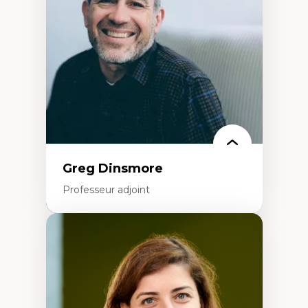
Littératie et didactique du français
Éducation inclusive
Formation à l’enseignement en contexte
francophone minoritaire
Identité linguistique et culturelle
Recherche-action et approches
participatives
Leadership éducatif et pratiques réflexives
Éducation durable et bien-être en
enseignement
Greg Dinsmore
Professeur adjoint
Expertises
Fragmentation des auditoires médiatiques
Analyse multi-plateforme des auditoires
médiatiques
Analyse des comportements numériques à
travers les données massives et l’IA