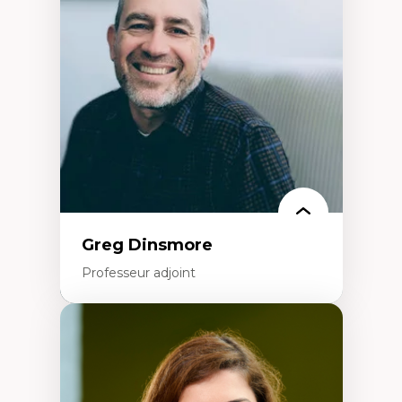
Élites économiques
Sociologie économique
Extractivisme
Classes sociales
Mouvements sociaux
Théories de l’État
Greg Dinsmore
Professeur adjoint
Expertises
Fragmentation des auditoires médiatiques
Analyse multi-plateforme des auditoires
médiatiques
Analyse des comportements numériques à