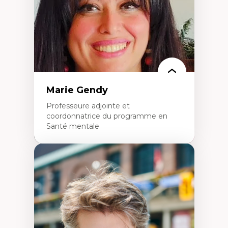
L’insertion professionnelle des
enseignant.e.s
Marie Gendy
Professeure adjointe et
coordonnatrice du programme en
Santé mentale
Expertises
Neuropsychiatrie et neurosciences
Direction d'essais cliniques
Analyse des politiques et pratiques en santé
mentale
Développement de protocoles d'essais
cliniques
Collaboration interfonctionnelle