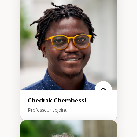
Expertises
Discours sur la ville et représentations
Mosquées, formes et usages au Canada
Reconnaissance et représentations des
communautés immigrantes dans l'espace
urbain
Design architectural et urbain
Patrimoine et patrimonialisation
Études postcoloniales et décolonisation des
savoirs
Chedrak Chembessi
Professeur adjoint
Expertises