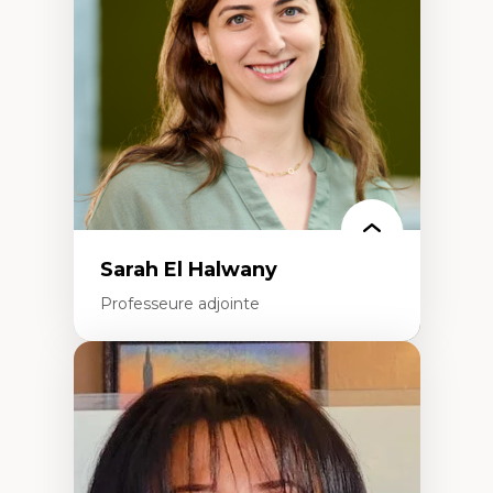
travers les données massives et l’IA
Recherche quantitative et qualitative sur
les auditoires médiatiques
Épistémologie des techniques de recherche
numérique et l’IA
Théorie des droits de la personne
La pensée politique d’Hannah Arendt
La pensée politique à l’ère numérique
Justice internationale et normes
internationales
Sarah El Halwany
Professeure adjointe
Expertises
Les apports pédagogiques des théories de
l'affect, du posthumanisme, du féminisme
dans l'éducation aux sciences
L'apprentissage des sciences/STIM dans une
perspective socioécologique de care