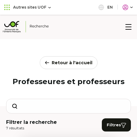
Aller
Passer
EN
Autres sites UOF
au
au
menu
contenu
principal
Université
de
l'Ontario
français
Retour à l'accueil
Professeures et professeurs
Search
Filtrer la recherche
Filtres
7 résultats