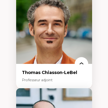
Économie circulaire
Modèles d’affaires durables
Histoire des faits économiques
Gestion durable des ressources naturelles
Écologie industrielle
Aménagement durable du territoire
Développement régional
Coopératives
Télétravail en milieu rural francophone
Transition socio-écologique
Thomas Chiasson-LeBel
Professeur adjoint
Expertises
Théories du développement
Économie politique comparée