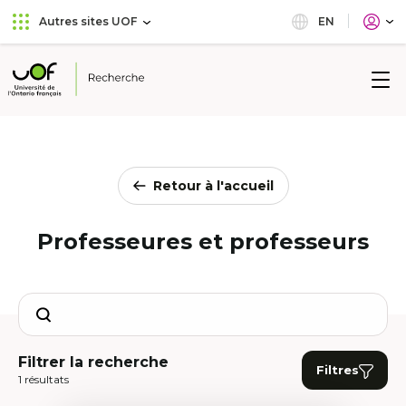
Aller
Passer
EN
Autres sites UOF
au
au
menu
contenu
principal
Université
de
l'Ontario
français
Retour à l'accueil
Professeures et professeurs
Search
Filtrer la recherche
Filtres
1 résultats