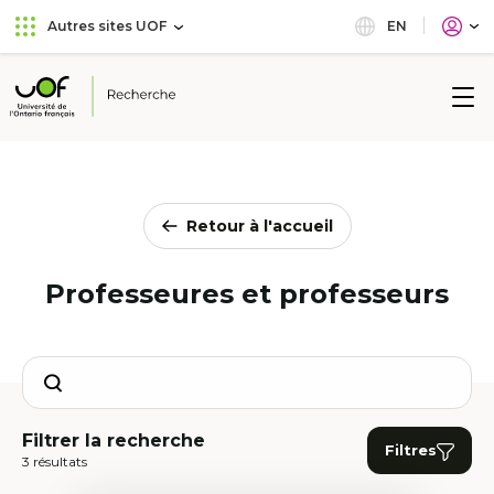
Aller
Passer
EN
Autres sites UOF
au
au
menu
contenu
principal
Université
de
l'Ontario
français
Retour à l'accueil
Professeures et professeurs
Search
Filtrer la recherche
Filtres
3 résultats