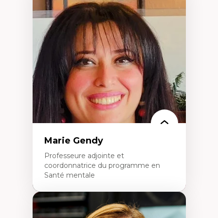
Expertises
Démocratisation des nouvelles
technologies et biotechnologies
Données ouvertes
Bioart, programmation et électronique
créatives
Histoire sociale et culturelle des
technologies numériques
Résistances et droits numériques
Internet des objets
Métavers
Problématiques relatives à l’intelligence
artificielle, l’apprentissage machine et les
hautes technologies
Féminismes et nouvelles technologies
Marie Gendy
Professeure adjointe et
coordonnatrice du programme en
Santé mentale
Expertises