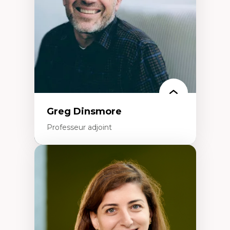
Éducation inclusive
Formation à l’enseignement en contexte
francophone minoritaire
Identité linguistique et culturelle
Recherche-action et approches
participatives
Leadership éducatif et pratiques réflexives
Éducation durable et bien-être en
enseignement
Greg Dinsmore
Professeur adjoint
Expertises
Fragmentation des auditoires médiatiques
Analyse multi-plateforme des auditoires
médiatiques
Analyse des comportements numériques à
travers les données massives et l’IA
Recherche quantitative et qualitative sur
les auditoires médiatiques