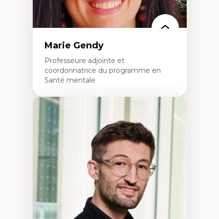
Marie Gendy
Professeure adjointe et
coordonnatrice du programme en
Santé mentale
Expertises
Neuropsychiatrie et neurosciences
Direction d'essais cliniques
Analyse des politiques et pratiques en santé
mentale
Développement de protocoles d'essais
cliniques
Collaboration interfonctionnelle
Leadership en recherche clinique
Développement de cadres politiques
Collaboration avec des entreprises
pharmaceutiques
Rédaction de publications et de rapports