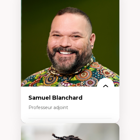
Expertises
Discours sur la ville et représentations
Mosquées, formes et usages au Canada
Reconnaissance et représentations des
communautés immigrantes dans l'espace
urbain
Design architectural et urbain
Patrimoine et patrimonialisation
Études postcoloniales et décolonisation des
savoirs
Samuel Blanchard
Professeur adjoint
Expertises
Didactique des sciences – processus