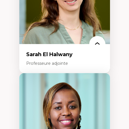
Épistémologie des techniques de recherche
numérique et l’IA
Théorie des droits de la personne
La pensée politique d’Hannah Arendt
La pensée politique à l’ère numérique
Justice internationale et normes
internationales
Sarah El Halwany
Professeure adjointe
Expertises
Les apports pédagogiques des théories de
l'affect, du posthumanisme, du féminisme
dans l'éducation aux sciences
L'apprentissage des sciences/STIM dans une
perspective socioécologique de care
L’insertion professionnelle des
enseignant.e.s