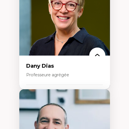
Extractivisme
Classes sociales
Mouvements sociaux
Théories de l’État
Dany Dias
Professeure agrégée
Expertises
Pédagogies critiques et justice sociale
Éthique relationnelle et sollicitude en
éducation
Décolonisation et autochtonisation de la
formation à l’enseignement
Littératie et didactique du français