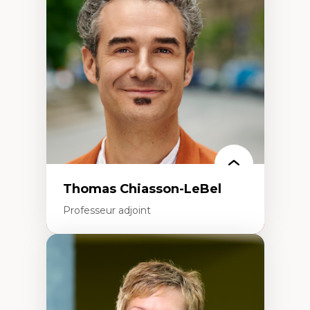
Histoire des faits économiques
Gestion durable des ressources naturelles
Écologie industrielle
Aménagement durable du territoire
Développement régional
Coopératives
Télétravail en milieu rural francophone
Transition socio-écologique
Thomas Chiasson-LeBel
Professeur adjoint
Expertises
Théories du développement
Économie politique comparée
Élites économiques
Sociologie économique