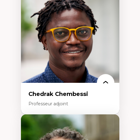
d’enquête et culture scientifique
Éducation en milieu minoritaire –
construction identitaire et conscience
critique
Technologies éducatives – ludification et
programmation pédagogique
La langue dans toutes les matières –
environnement discursif et langage
scientifique
Chedrak Chembessi
Professeur adjoint
Expertises
Économie circulaire
Modèles d’affaires durables