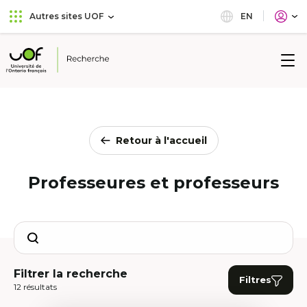
Aller
Passer
EN
Autres sites UOF
au
au
menu
contenu
principal
Université
de
l'Ontario
français
Retour à l'accueil
Professeures et professeurs
Search
Filtrer la recherche
Filtres
12 résultats