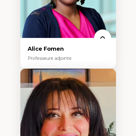
Alice Fomen
Professeure adjointe
Expertises
Acceptabilité, acceptation et adoption des
technologies
Technologies d'apprentissage innovantes
Insertion professionnelle du nouveau
personnel enseignant
Construction identitaire en milieu
minoritaire francophone
Technologies éducatives pour la formation
continue