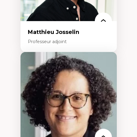
politiques
Enseignement et mentorat
Matthieu Josselin
Professeur adjoint
Expertises
Ethnographie critique des environnements
d’apprentissage des étudiant.e.s
Approche transdisciplinaire des
compétences socioaffectives et
interculturelles
Didactique des langues secondes et
compétence pragmatique
Andragogie
Méthodologies de recherche qualitative