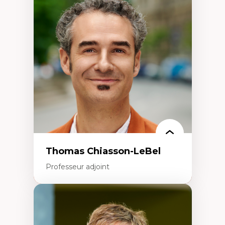
Économie circulaire
Modèles d’affaires durables
Histoire des faits économiques
Gestion durable des ressources naturelles
Écologie industrielle
Aménagement durable du territoire
Développement régional
Coopératives
Télétravail en milieu rural francophone
Transition socio-écologique
Thomas Chiasson-LeBel
Professeur adjoint
Expertises
Théories du développement
Économie politique comparée