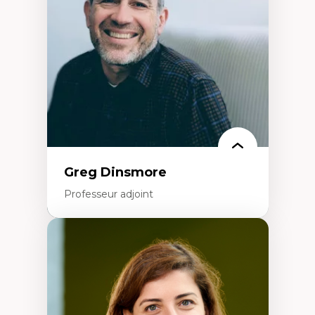
formation à l’enseignement
Littératie et didactique du français
Éducation inclusive
Formation à l’enseignement en contexte
francophone minoritaire
Identité linguistique et culturelle
Recherche-action et approches
participatives
Leadership éducatif et pratiques réflexives
Éducation durable et bien-être en
enseignement
Greg Dinsmore
Professeur adjoint
Expertises
Fragmentation des auditoires médiatiques
Analyse multi-plateforme des auditoires
médiatiques
Analyse des comportements numériques à
travers les données massives et l’IA