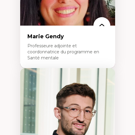
Marie Gendy
Professeure adjointe et
coordonnatrice du programme en
Santé mentale
Expertises
Neuropsychiatrie et neurosciences
Direction d'essais cliniques
Analyse des politiques et pratiques en santé
mentale
Développement de protocoles d'essais
cliniques
Collaboration interfonctionnelle
Leadership en recherche clinique
Développement de cadres politiques
Collaboration avec des entreprises
pharmaceutiques