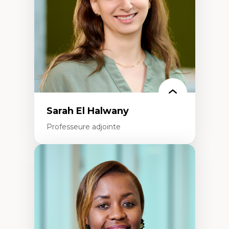
Recherche quantitative et qualitative sur
les auditoires médiatiques
Épistémologie des techniques de recherche
numérique et l’IA
Théorie des droits de la personne
La pensée politique d’Hannah Arendt
La pensée politique à l’ère numérique
Justice internationale et normes
internationales
Sarah El Halwany
Professeure adjointe
Expertises
Les apports pédagogiques des théories de
l'affect, du posthumanisme, du féminisme
dans l'éducation aux sciences
L'apprentissage des sciences/STIM dans une
perspective socioécologique de care
L’insertion professionnelle des
enseignant.e.s