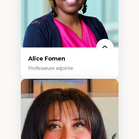
Alice Fomen
Professeure adjointe
Expertises
Acceptabilité, acceptation et adoption des
technologies
Technologies d'apprentissage innovantes
Insertion professionnelle du nouveau
personnel enseignant
Construction identitaire en milieu
minoritaire francophone
Technologies éducatives pour la formation
continue