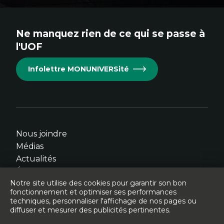
au
au
au
au
au
site.
site.
site.
site.
site.
Ne manquez rien de ce qui se passe à
Cet
Cet
Cet
Cet
Cet
l'UOF
hyperlien
hyperlien
hyperlien
hyperlien
hyperlien
s'ouvrira
s'ouvrira
s'ouvrira
s'ouvrira
s'ouvrira
Infolettre MONUNIVERSité
dans
dans
dans
dans
dans
une
une
une
une
une
nouvelle
nouvelle
nouvelle
nouvelle
nouvelle
fenêtre.
fenêtre.
fenêtre.
fenêtre.
fenêtre.
Nous joindre
Médias
Actualités
Événements
Notre site utilise des cookies pour garantir son bon
fonctionnement et optimiser ses performances
techniques, personnaliser l'affichage de nos pages ou
diffuser et mesurer des publicités pertinentes.
© Université de l'Ontario français - 2026