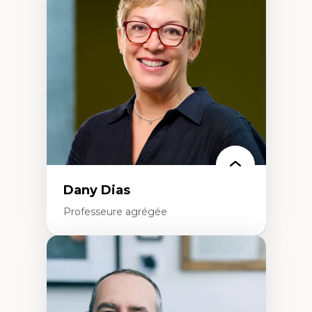
Élites économiques
Sociologie économique
Extractivisme
Classes sociales
Mouvements sociaux
Théories de l’État
Dany Dias
Professeure agrégée
Expertises
Pédagogies critiques et justice sociale
Éthique relationnelle et sollicitude en
éducation
Décolonisation et autochtonisation de la