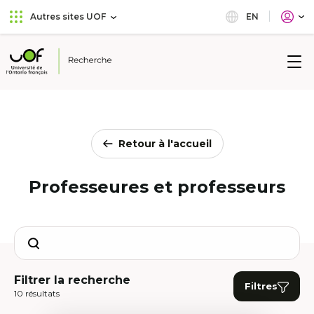
Aller
Passer
EN
Autres sites UOF
au
au
menu
contenu
principal
Université
de
l'Ontario
français
Retour à l'accueil
Professeures et professeurs
Search
Filtrer la recherche
Filtres
10 résultats