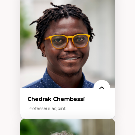
Expertises
Discours sur la ville et représentations
Mosquées, formes et usages au Canada
Reconnaissance et représentations des
communautés immigrantes dans l'espace
urbain
Design architectural et urbain
Patrimoine et patrimonialisation
Études postcoloniales et décolonisation des
savoirs
Chedrak Chembessi
Professeur adjoint
Expertises