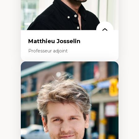
Rédaction de publications et de rapports
politiques
Enseignement et mentorat
Matthieu Josselin
Professeur adjoint
Expertises
Ethnographie critique des environnements
d’apprentissage des étudiant.e.s
Approche transdisciplinaire des
compétences socioaffectives et
interculturelles
Didactique des langues secondes et
compétence pragmatique
Andragogie
Méthodologies de recherche qualitative