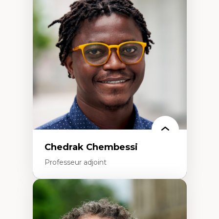
Trajectoires migratoires
Migrations forcées
Études des frontières; Enjeux géopolitiques
des migrations
Politiques migratoires
Réfugiés
Demandeurs d’asile
Migrations irrégulières
Migrations temporaires
Migration et changement climatique
Migration et développement
Chedrak Chembessi
Professeur adjoint
Expertises
Économie circulaire
Modèles d’affaires durables