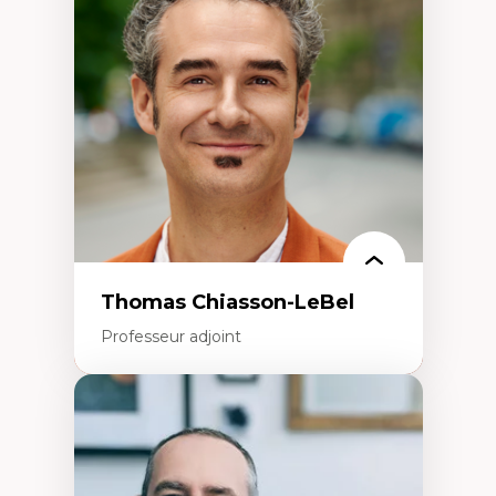
Histoire des faits économiques
Gestion durable des ressources naturelles
Écologie industrielle
Aménagement durable du territoire
Développement régional
Coopératives
Télétravail en milieu rural francophone
Transition socio-écologique
Thomas Chiasson-LeBel
Professeur adjoint
Expertises
Théories du développement
Économie politique comparée
Élites économiques
Sociologie économique