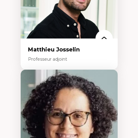
Collaboration avec des entreprises
pharmaceutiques
Rédaction de publications et de rapports
politiques
Enseignement et mentorat
Matthieu Josselin
Professeur adjoint
Expertises
Ethnographie critique des environnements
d’apprentissage des étudiant.e.s
Approche transdisciplinaire des
compétences socioaffectives et
interculturelles
Didactique des langues secondes et
compétence pragmatique
Andragogie
Méthodologies de recherche qualitative