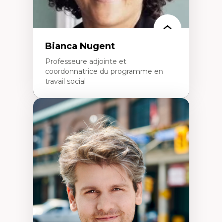
Bianca Nugent
Professeure adjointe et
coordonnatrice du programme en
travail social
Expertises
Travail social, action et justice sociale
Fondements de l’intervention et des
nouvelles pratiques en travail social et en
éducation inclusive
Minorités linguistiques, offre active et
francophonie plurielle en contexte
linguistique minoritaire
Études critiques sur le handicap, la
neurodiversité, l'agentivité et les injustices
épistémiques
Intersectionnalité et réalités 2SLGBTQ+
Méthodes d’interventions et approches