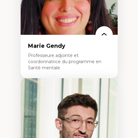
Marie Gendy
Professeure adjointe et
coordonnatrice du programme en
Santé mentale
Expertises
Neuropsychiatrie et neurosciences
Direction d'essais cliniques
Analyse des politiques et pratiques en santé
mentale
Développement de protocoles d'essais
cliniques
Collaboration interfonctionnelle
Leadership en recherche clinique
Développement de cadres politiques