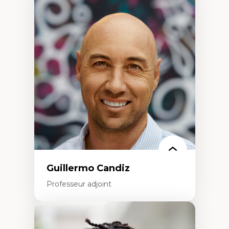
Expertises
Discours sur la ville et représentations
Mosquées, formes et usages au Canada
Reconnaissance et représentations des
communautés immigrantes dans l'espace
urbain
Design architectural et urbain
Patrimoine et patrimonialisation
Études postcoloniales et décolonisation des
savoirs
Guillermo Candiz
Professeur adjoint
Expertises