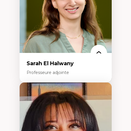
Recherche quantitative et qualitative sur
les auditoires médiatiques
Épistémologie des techniques de recherche
numérique et l’IA
Théorie des droits de la personne
La pensée politique d’Hannah Arendt
La pensée politique à l’ère numérique
Justice internationale et normes
internationales
Sarah El Halwany
Professeure adjointe
Expertises
Les apports pédagogiques des théories de
l'affect, du posthumanisme, du féminisme
dans l'éducation aux sciences
L'apprentissage des sciences/STIM dans une
perspective socioécologique de care
L’insertion professionnelle des
enseignant.e.s