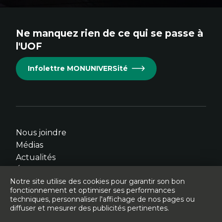
au
au
au
au
au
site.
site.
site.
site.
site.
Ne manquez rien de ce qui se passe à
Cet
Cet
Cet
Cet
Cet
l'UOF
hyperlien
hyperlien
hyperlien
hyperlien
hyperlien
s'ouvrira
s'ouvrira
s'ouvrira
s'ouvrira
s'ouvrira
Infolettre MONUNIVERSité
dans
dans
dans
dans
dans
une
une
une
une
une
nouvelle
nouvelle
nouvelle
nouvelle
nouvelle
fenêtre.
fenêtre.
fenêtre.
fenêtre.
fenêtre.
Nous joindre
Médias
Actualités
Événements
Notre site utilise des cookies pour garantir son bon
fonctionnement et optimiser ses performances
techniques, personnaliser l'affichage de nos pages ou
diffuser et mesurer des publicités pertinentes.
© Université de l'Ontario français - 2026