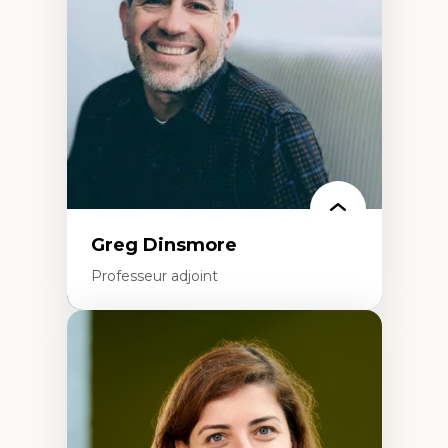
Extractivisme
Classes sociales
Mouvements sociaux
Théories de l’État
Greg Dinsmore
Professeur adjoint
Expertises
Fragmentation des auditoires médiatiques
Analyse multi-plateforme des auditoires
médiatiques
Analyse des comportements numériques à
travers les données massives et l’IA