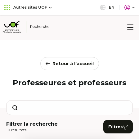
Aller
Passer
EN
Autres sites UOF
au
au
menu
contenu
principal
Université
de
l'Ontario
français
Retour à l'accueil
Professeures et professeurs
Search
Filtrer la recherche
Filtres
10 résultats