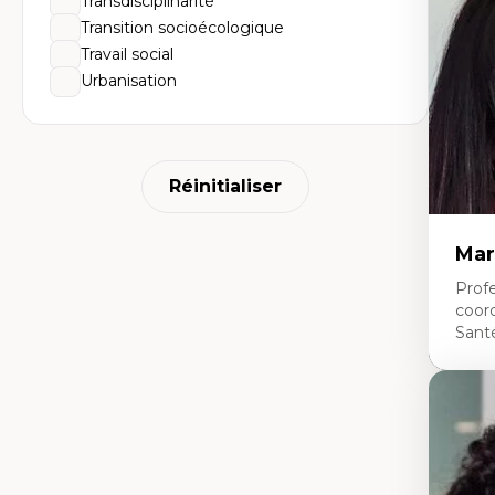
Transdisciplinarité
mé
An
Transition socioécologique
tr
Travail social
Re
le
Urbanisation
Ép
nu
Th
La
La
Réinitialiser
Ju
in
Mar
Profe
coor
Sant
Expe
Ne
Dir
An
me