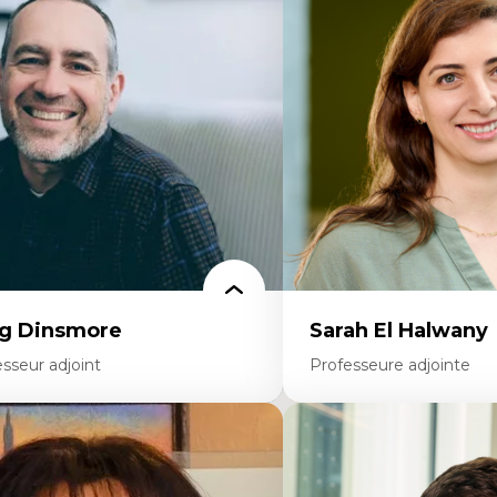
onomie circulaire
Théories du développeme
dèles d’affaires durables
Économie politique comp
stoire des faits économiques
Élites économiques
stion durable des ressources naturelles
Sociologie économique
ologie industrielle
Extractivisme
énagement durable du territoire
Classes sociales
veloppement régional
Mouvements sociaux
opératives
Théories de l’État
létravail en milieu rural francophone
ansition socio-écologique
g Dinsmore
Sarah El Halwany
sseur adjoint
Professeure adjointe
rtises
Expertises
agmentation des auditoires médiatiques
Les apports pédagogiques 
alyse multi-plateforme des auditoires
l'affect, du posthumanis