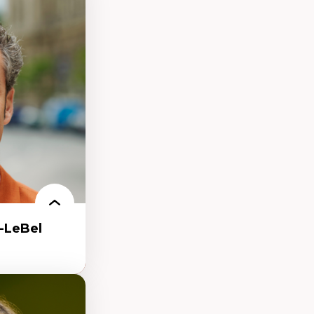
eux géopolitiques
 climatique
ent
-LeBel