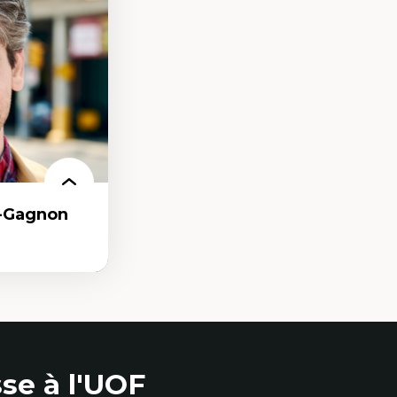
condes et
e
e qualitative
r-Gagnon
as
se à l'UOF