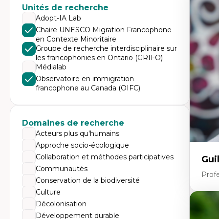
Expe
Unités de recherche
Di
Adopt-IA Lab
Mo
Chaire UNESCO Migration Francophone
Re
en Contexte Minoritaire
co
ur
Groupe de recherche interdisciplinaire sur
De
les francophonies en Ontario (GRIFO)
Pa
Médialab
Ét
sa
Observatoire en immigration
francophone au Canada (OIFC)
Domaines de recherche
Acteurs plus qu'humains
Approche socio-écologique
Collaboration et méthodes participatives
Gui
Communautés
Profe
Conservation de la biodiversité
Culture
Décolonisation
Expe
Développement durable