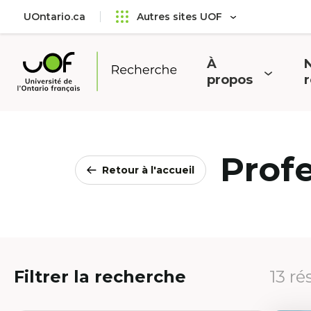
Aller
Passer
UOntario.ca
Autres sites UOF
au
au
menu
contenu
principal
À
N
Ouvrir
O
propos
Université
le
l
de
menu
l'Ontario
français
Prof
Retour à l'accueil
Filtrer la recherche
13 ré