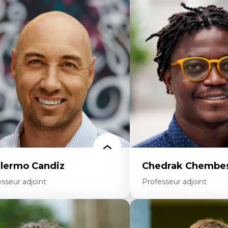
rtises
Didactique des sciences – 
scours sur la ville et représentations
d’enquête et culture scient
squées, formes et usages au Canada
Éducation en milieu minor
connaissance et représentations des
construction identitaire e
mmunautés immigrantes dans l'espace
critique
bain
Technologies éducatives – l
sign architectural et urbain
programmation pédagog
trimoine et patrimonialisation
La langue dans toutes les 
udes postcoloniales et décolonisation des
environnement discursif 
voirs
scientifique
llermo Candiz
Chedrak Chembes
sseur adjoint
Professeur adjoint
rtises
Expertises