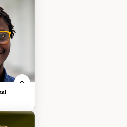
processus
ifique
itaire –
t conscience
udification et
ique
matières –
et langage
si