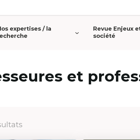
os expertises / la
Revue Enjeux e
uvrir
Ouvrir
recherche
société
e
le
menu
menu
esseures et profes
sultats