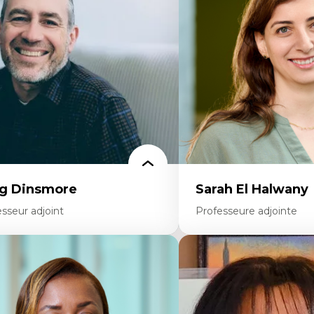
ites économiques
Décolonisation et autocht
ciologie économique
formation à l’enseigneme
tractivisme
Littératie et didactique du
sses sociales
Éducation inclusive
uvements sociaux
Formation à l’enseigneme
éories de l’État
francophone minoritaire
Identité linguistique et cul
Recherche-action et appr
participatives
Leadership éducatif et prat
Éducation durable et bien
enseignement
g Dinsmore
Sarah El Halwany
sseur adjoint
Professeure adjointe
rtises
Expertises
agmentation des auditoires médiatiques
Les apports pédagogiques 
alyse multi-plateforme des auditoires
l'affect, du posthumanis
diatiques
dans l'éducation aux scien
alyse des comportements numériques à
L'apprentissage des scien