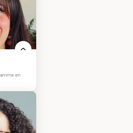
e de care
 des
gramme en
sciences
pratiques en santé
les d'essais