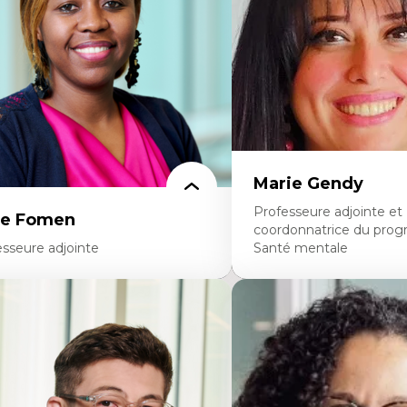
avers les données massives et l’IA
perspective socioécologiqu
cherche quantitative et qualitative sur
L’insertion professionnelle
s auditoires médiatiques
enseignant.e.s
istémologie des techniques de recherche
mérique et l’IA
éorie des droits de la personne
 pensée politique d’Hannah Arendt
 pensée politique à l’ère numérique
stice internationale et normes
ternationales
Marie Gendy
Professeure adjointe et
ce Fomen
coordonnatrice du pro
esseure adjointe
Santé mentale
rtises
Expertises
ceptabilité, acceptation et adoption des
Neuropsychiatrie et neuro
chnologies
Direction d'essais cliniques
chnologies d'apprentissage innovantes
Analyse des politiques et 
sertion professionnelle du nouveau
mentale
rsonnel enseignant
Développement de protoco
nstruction identitaire en milieu
cliniques