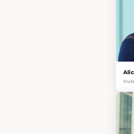
tr
Re
le
Ép
nu
Th
La
La
Ju
in
Ali
Prof
Expe
Ac
te
Te
In
pe
Co