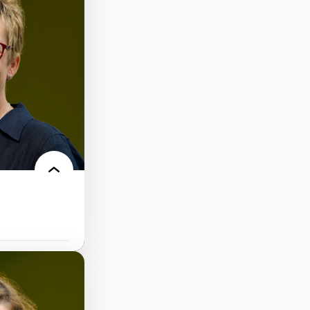
s
ques
rces naturelles
territoire
l francophone
ue
tice sociale
llicitude en