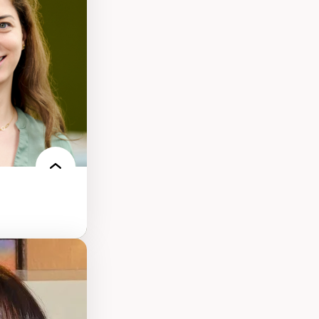
onisation de la
nt
 français
nt en contexte
turelle
oches
iques réflexives
-être en
des théories de
me, du féminisme
ces
ces/STIM dans une