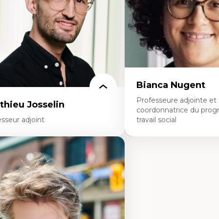
noritaire francophone
Collaboration interfonctio
chnologies éducatives pour la formation
Leadership en recherche c
ntinue
Développement de cadres 
Collaboration avec des ent
pharmaceutiques
Rédaction de publications
politiques
Enseignement et mentor
Bianca Nugent
Professeure adjointe et
thieu Josselin
coordonnatrice du pro
sseur adjoint
travail social
rtises
Expertises
hnographie critique des environnements
Travail social, action et jus
apprentissage des étudiant.e.s
Fondements de l’intervent
proche transdisciplinaire des
nouvelles pratiques en trav
mpétences socioaffectives et
éducation inclusive
erculturelles
Minorités linguistiques, off
dactique des langues secondes et
francophonie plurielle en 
mpétence pragmatique
linguistique minoritaire