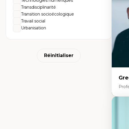
Technologies numériques
Él
So
Transdisciplinarité
Ex
Transition socioécologique
Cla
Mo
Travail social
Th
Urbanisation
Réinitialiser
Gre
Profe
Expe
Fr
An
mé
An