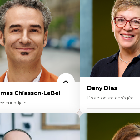
ajectoires migratoires
Économie circulaire
grations forcées
Modèles d’affaires durable
udes des frontières; Enjeux géopolitiques
Histoire des faits économi
s migrations
Gestion durable des ressou
litiques migratoires
Écologie industrielle
fugiés
Aménagement durable du 
mandeurs d’asile
Développement régional
grations irrégulières
Coopératives
grations temporaires
Télétravail en milieu rura
gration et changement climatique
Transition socio-écologiq
gration et développement
Dany Dias
mas Chiasson-LeBel
Professeure agrégée
sseur adjoint
Expertises
rtises
Pédagogies critiques et jus
éories du développement
Éthique relationnelle et so
onomie politique comparée
éducation