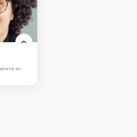
nnelle
linique
politiques
reprises
 et de rapports
at
gramme en
tice sociale
ion et des
ail social et en
re active et
contexte