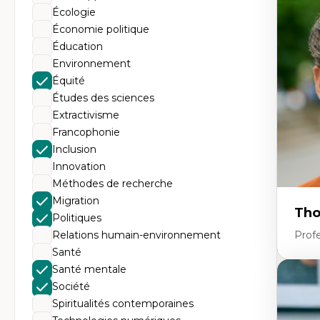
Tr
Écologie
Mi
Ét
Économie politique
de
Éducation
Po
Ré
Environnement
De
Équité
Mi
Mi
Études des sciences
Mi
Extractivisme
Mi
Francophonie
Inclusion
Innovation
Méthodes de recherche
Migration
Tho
Politiques
Relations humain-environnement
Profe
Santé
Santé mentale
Expe
Société
Th
Spiritualités contemporaines
Éc