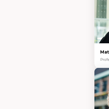
mi
Te
co
Mat
Profe
Expe
Et
d’
Ap
co
int
Di
co