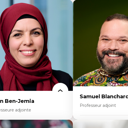
Samuel Blanchar
n Ben-Jemia
Professeur adjoint
esseure adjointe
Expertises