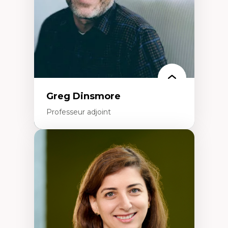
Formation à l’enseignement en contexte
francophone minoritaire
Identité linguistique et culturelle
Recherche-action et approches
participatives
Leadership éducatif et pratiques réflexives
Éducation durable et bien-être en
enseignement
Greg Dinsmore
Professeur adjoint
Expertises
Fragmentation des auditoires médiatiques
Analyse multi-plateforme des auditoires
médiatiques
Analyse des comportements numériques à
travers les données massives et l’IA
Recherche quantitative et qualitative sur
les auditoires médiatiques
Épistémologie des techniques de recherche
numérique et l’IA