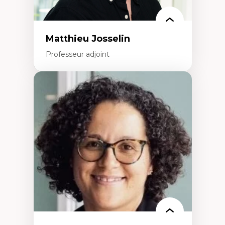
Matthieu Josselin
Professeur adjoint
Expertises
Ethnographie critique des environnements
d’apprentissage des étudiant.e.s
Approche transdisciplinaire des
compétences socioaffectives et
interculturelles
Didactique des langues secondes et
compétence pragmatique
Andragogie
Méthodologies de recherche qualitative