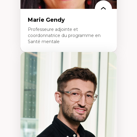
Marie Gendy
Professeure adjointe et
coordonnatrice du programme en
Santé mentale
Expertises
Neuropsychiatrie et neurosciences
Direction d'essais cliniques
Analyse des politiques et pratiques en santé
mentale
Développement de protocoles d'essais
cliniques
Collaboration interfonctionnelle
Leadership en recherche clinique
Développement de cadres politiques
Collaboration avec des entreprises
pharmaceutiques
Rédaction de publications et de rapports
politiques
Enseignement et mentorat