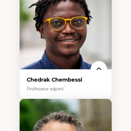
Études des frontières; Enjeux géopolitiques
des migrations
Politiques migratoires
Réfugiés
Demandeurs d’asile
Migrations irrégulières
Migrations temporaires
Migration et changement climatique
Migration et développement
Chedrak Chembessi
Professeur adjoint
Expertises
Économie circulaire
Modèles d’affaires durables
Histoire des faits économiques
Gestion durable des ressources naturelles