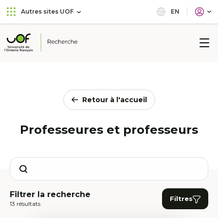
Aller
Passer
EN
Autres sites UOF
au
au
menu
contenu
principal
Université
de
l'Ontario
français
Retour à l'accueil
Professeures et professeurs
Search
Filtrer la recherche
Filtres
13 résultats