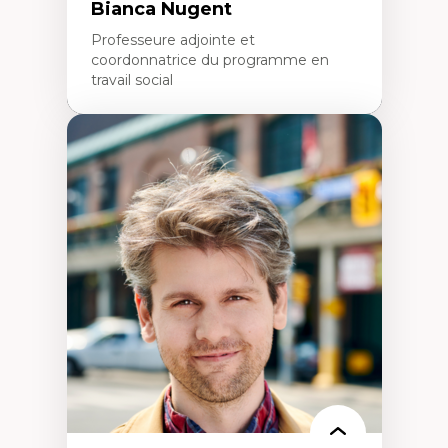
Bianca Nugent
Professeure adjointe et
coordonnatrice du programme en
travail social
Expertises
Travail social, action et justice sociale
Fondements de l’intervention et des
nouvelles pratiques en travail social et en
éducation inclusive
Minorités linguistiques, offre active et
francophonie plurielle en contexte
linguistique minoritaire
Études critiques sur le handicap, la
neurodiversité, l'agentivité et les injustices
épistémiques
Intersectionnalité et réalités 2SLGBTQ+
Méthodes d’interventions et approches
antiraciste, décoloniale, anti-oppressive
Approche interculturelle critique
Pair-aidance, proche aidance, famille
choisie et soutien mutuel
Intervention de groupe, communautaire,
familiale et interpersonnelle