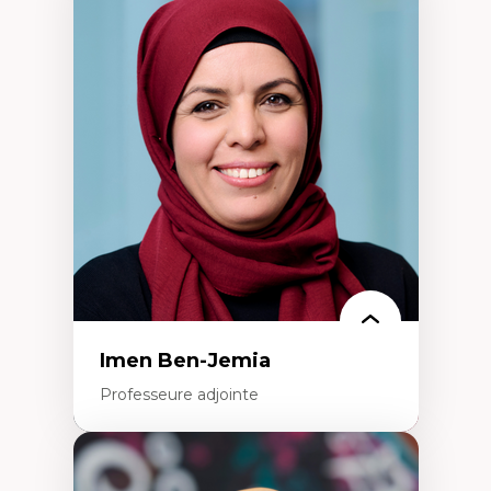
Expertises
Méthodes de recherche
Acteurs plus qu'humains
Approches socio-écologiques
Conservation de la biodiversité
Collaboration et méthodes participatives
Études des sciences
Relations humain-environnement
Transdisciplinarité
Imen Ben-Jemia
Professeure adjointe
Expertises