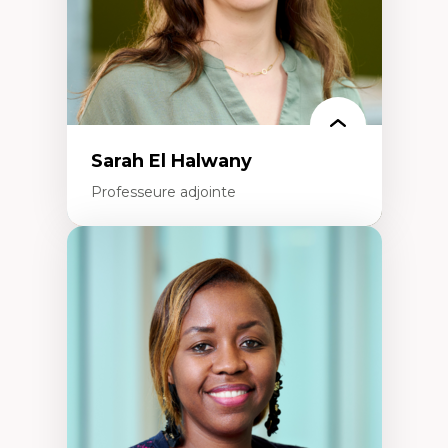
Théorie des droits de la personne
La pensée politique d’Hannah Arendt
La pensée politique à l’ère numérique
Justice internationale et normes
internationales
Sarah El Halwany
Professeure adjointe
Expertises
Les apports pédagogiques des théories de
l'affect, du posthumanisme, du féminisme
dans l'éducation aux sciences
L'apprentissage des sciences/STIM dans une
perspective socioécologique de care
L’insertion professionnelle des
enseignant.e.s