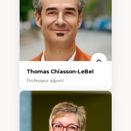
Écologie industrielle
Aménagement durable du territoire
Développement régional
Coopératives
Télétravail en milieu rural francophone
Transition socio-écologique
Thomas Chiasson-LeBel
Professeur adjoint
Expertises
Théories du développement
Économie politique comparée
Élites économiques
Sociologie économique
Extractivisme