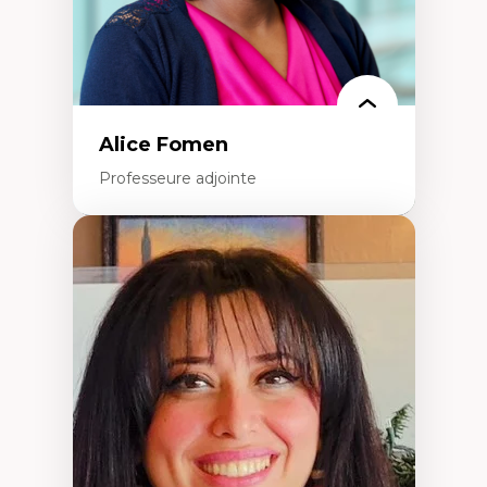
Alice Fomen
Professeure adjointe
Expertises
Acceptabilité, acceptation et adoption des
technologies
Technologies d'apprentissage innovantes
Insertion professionnelle du nouveau
personnel enseignant
Construction identitaire en milieu
minoritaire francophone
Technologies éducatives pour la formation
continue