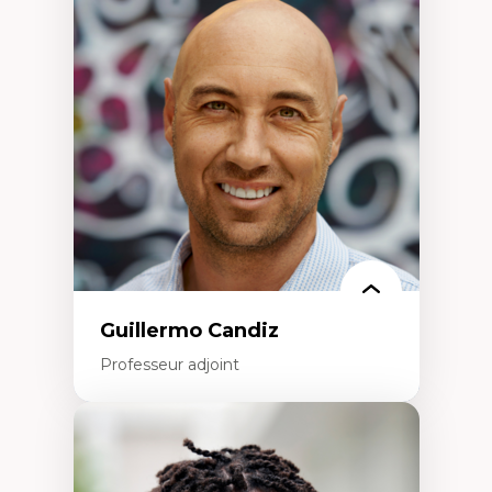
Discours sur la ville et représentations
Mosquées, formes et usages au Canada
Reconnaissance et représentations des
communautés immigrantes dans l'espace
urbain
Design architectural et urbain
Patrimoine et patrimonialisation
Études postcoloniales et décolonisation des
savoirs
Guillermo Candiz
Professeur adjoint
Expertises
Trajectoires migratoires
Migrations forcées