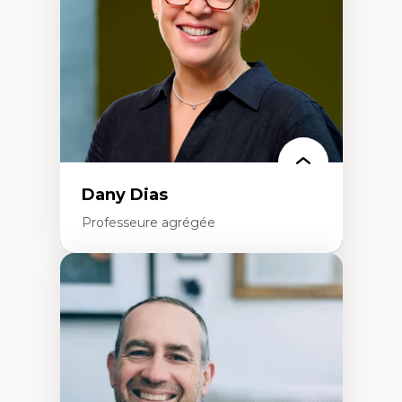
Classes sociales
Mouvements sociaux
Théories de l’État
Dany Dias
Professeure agrégée
Expertises
Pédagogies critiques et justice sociale
Éthique relationnelle et sollicitude en
éducation
Décolonisation et autochtonisation de la
formation à l’enseignement
Littératie et didactique du français
Éducation inclusive