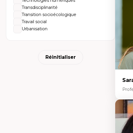
Technologies numériques
Dé
fo
Transdisciplinarité
Li
Transition socioécologique
Éd
Fo
Travail social
fr
Urbanisation
Ide
Re
pa
Le
Éd
en
Réinitialiser
Sar
Prof
Expe
Le
l'
da
L'