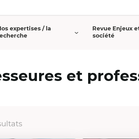
os expertises / la
Revue Enjeux e
uvrir
Ouvrir
recherche
société
e
le
menu
menu
esseures et profes
sultats