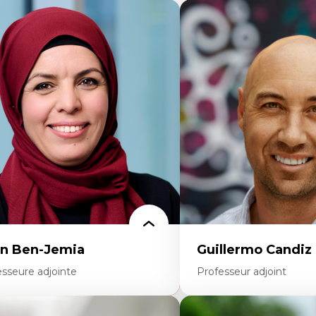
n Ben-Jemia
Guillermo Candiz
esseure adjointe
Professeur adjoint