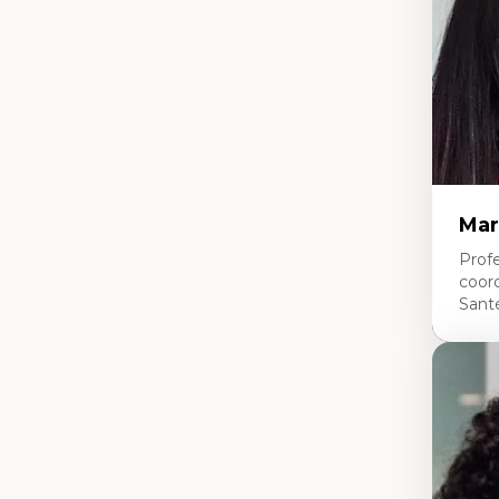
pe
L’
en
Mar
Profe
coor
Sant
Expe
Ne
Dir
An
me
Dé
cl