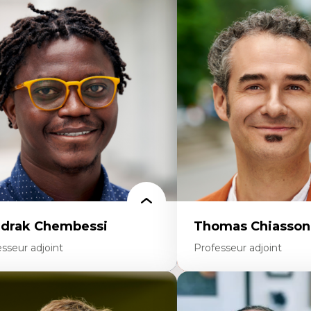
rtises
Expertises
scours sur la ville et représentations
Trajectoires migratoires
squées, formes et usages au Canada
Migrations forcées
connaissance et représentations des
Études des frontières; Enj
mmunautés immigrantes dans l'espace
des migrations
bain
Politiques migratoires
sign architectural et urbain
Réfugiés
trimoine et patrimonialisation
Demandeurs d’asile
udes postcoloniales et décolonisation des
Migrations irrégulières
voirs
Migrations temporaires
Migration et changement
Migration et développem
drak Chembessi
Thomas Chiasson
sseur adjoint
Professeur adjoint
rtises
Expertises