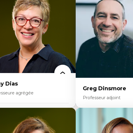
onomie circulaire
Théories du développeme
dèles d’affaires durables
Économie politique comp
stoire des faits économiques
Élites économiques
stion durable des ressources naturelles
Sociologie économique
ologie industrielle
Extractivisme
énagement durable du territoire
Classes sociales
veloppement régional
Mouvements sociaux
opératives
Théories de l’État
létravail en milieu rural francophone
ansition socio-écologique
y Dias
Greg Dinsmore
esseure agrégée
Professeur adjoint
rtises
Expertises
dagogies critiques et justice sociale
ique relationnelle et sollicitude en
Fragmentation des audito
ucation
Analyse multi-plateforme 