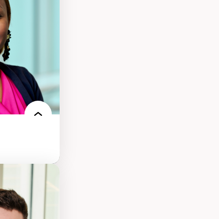
ts numériques à
s et l’IA
qualitative sur
ues de recherche
ersonne
nnah Arendt
e numérique
 normes
 et adoption des
sage innovantes
 du nouveau