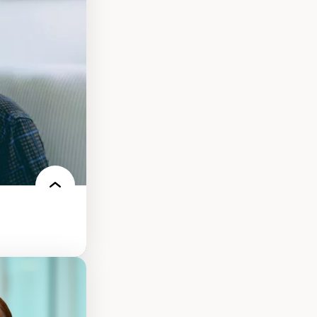
nt
arée
ires médiatiques
des auditoires