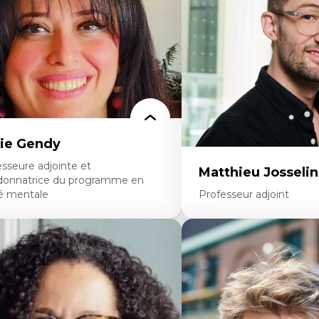
rspective socioécologique de care
personnel enseignant
insertion professionnelle des
Construction identitaire e
seignant.e.s
minoritaire francophone
Technologies éducatives p
continue
ie Gendy
sseure adjointe et
Matthieu Josselin
donnatrice du programme en
é mentale
Professeur adjoint
rtises
Expertises
uropsychiatrie et neurosciences
Ethnographie critique de
ection d'essais cliniques
d’apprentissage des étudia
alyse des politiques et pratiques en santé
Approche transdisciplinai
ntale
compétences socioaffectiv
veloppement de protocoles d'essais
interculturelles
iniques
Didactique des langues se