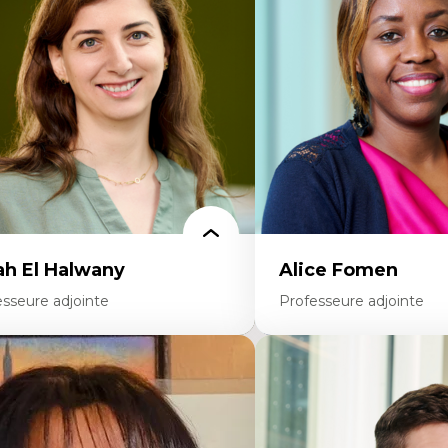
colonisation et autochtonisation de la
médiatiques
rmation à l’enseignement
Analyse des comportemen
ttératie et didactique du français
travers les données massive
ucation inclusive
Recherche quantitative et 
rmation à l’enseignement en contexte
les auditoires médiatiques
ancophone minoritaire
Épistémologie des techniq
ntité linguistique et culturelle
numérique et l’IA
cherche-action et approches
Théorie des droits de la p
rticipatives
La pensée politique d’Ha
adership éducatif et pratiques réflexives
La pensée politique à l’èr
ucation durable et bien-être en
Justice internationale et
seignement
internationales
ah El Halwany
Alice Fomen
esseure adjointe
Professeure adjointe
rtises
Expertises
s apports pédagogiques des théories de
Acceptabilité, acceptation
affect, du posthumanisme, du féminisme
technologies
ns l'éducation aux sciences
Technologies d'apprentis
apprentissage des sciences/STIM dans une
Insertion professionnelle