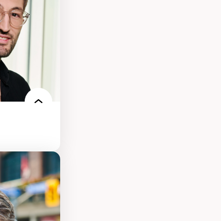
n milieu
our la formation
s environnements
nt.e.s
re des
es et
condes et