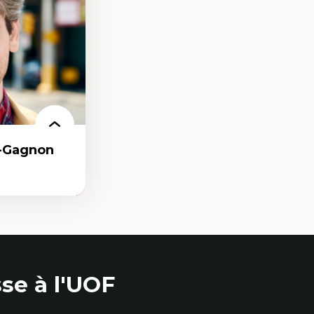
e
e qualitative
r-Gagnon
as
se à l'UOF