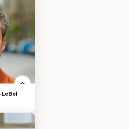
eux géopolitiques
 climatique
ent
-LeBel