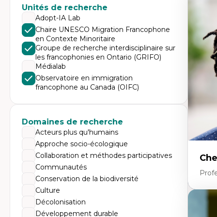
Expe
Unités de recherche
Di
Adopt-IA Lab
Mo
Chaire UNESCO Migration Francophone
Re
en Contexte Minoritaire
co
ur
Groupe de recherche interdisciplinaire sur
De
les francophonies en Ontario (GRIFO)
Pa
Médialab
Ét
sa
Observatoire en immigration
francophone au Canada (OIFC)
Domaines de recherche
Acteurs plus qu'humains
Approche socio-écologique
Collaboration et méthodes participatives
Che
Communautés
Profe
Conservation de la biodiversité
Culture
Décolonisation
Expe
Développement durable