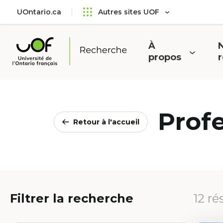
Aller
Passer
UOntario.ca
Autres sites UOF
au
au
menu
contenu
principal
À
N
Ouvrir
O
propos
Université
le
l
de
menu
l'Ontario
français
Prof
Retour à l'accueil
Filtrer la recherche
12 ré