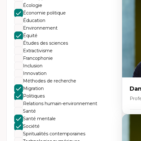
Éc
Écologie
Mo
Hi
Économie politique
Ge
Éducation
Éc
Am
Environnement
Dé
Équité
Co
Té
Études des sciences
Tr
Extractivisme
Francophonie
Inclusion
Innovation
Méthodes de recherche
Dan
Migration
Politiques
Prof
Relations humain-environnement
Santé
Santé mentale
Expe
Société
Pé
Éth
Spiritualités contemporaines
éd