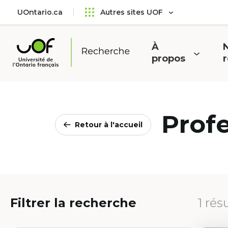
Aller
Passer
UOntario.ca
Autres sites UOF
au
au
menu
contenu
principal
À
N
Ouvrir
O
propos
Université
le
l
de
menu
l'Ontario
français
Prof
Retour à l'accueil
Filtrer la recherche
1 rés