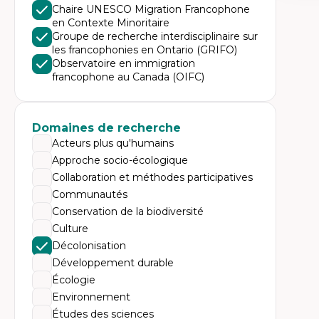
Expe
Chaire UNESCO Migration Francophone
en Contexte Minoritaire
Di
Mo
Groupe de recherche interdisciplinaire sur
Re
les francophonies en Ontario (GRIFO)
co
Observatoire en immigration
ur
francophone au Canada (OIFC)
De
Pa
Ét
sa
Domaines de recherche
Acteurs plus qu'humains
Approche socio-écologique
Collaboration et méthodes participatives
Communautés
Conservation de la biodiversité
Culture
Décolonisation
Développement durable
Écologie
Environnement
Études des sciences