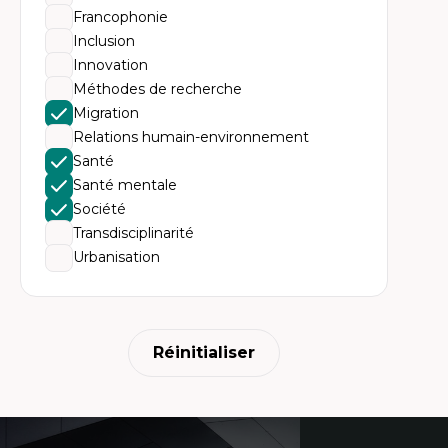
Francophonie
Inclusion
Innovation
Méthodes de recherche
Migration
Relations humain-environnement
Santé
Santé mentale
Société
Transdisciplinarité
Urbanisation
Réinitialiser
Coordonnées