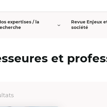
os expertises / la
Revue Enjeux e
uvrir
Ouvrir
recherche
société
e
le
menu
menu
esseures et profes
ultats