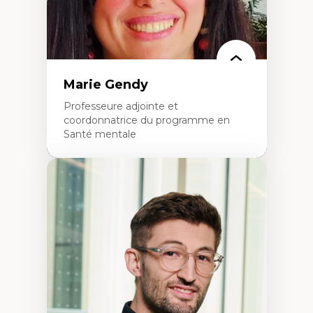
Marie Gendy
Professeure adjointe et
coordonnatrice du programme en
Santé mentale
Expertises
Neuropsychiatrie et neurosciences
Direction d'essais cliniques
Analyse des politiques et pratiques en santé
mentale
Développement de protocoles d'essais
cliniques
Collaboration interfonctionnelle
Leadership en recherche clinique
Développement de cadres politiques
Collaboration avec des entreprises
pharmaceutiques