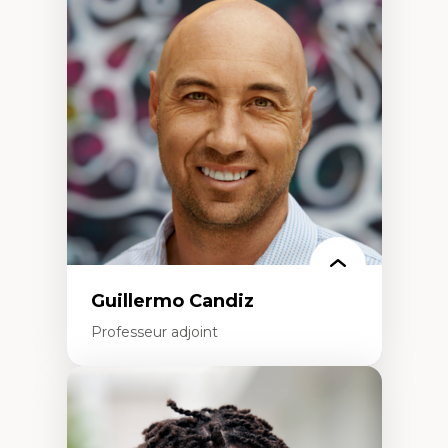
Discours sur la ville et représentations
Mosquées, formes et usages au Canada
Reconnaissance et représentations des
communautés immigrantes dans l'espace
urbain
Design architectural et urbain
Patrimoine et patrimonialisation
Études postcoloniales et décolonisation des
savoirs
Guillermo Candiz
Professeur adjoint
Expertises
Trajectoires migratoires
Migrations forcées