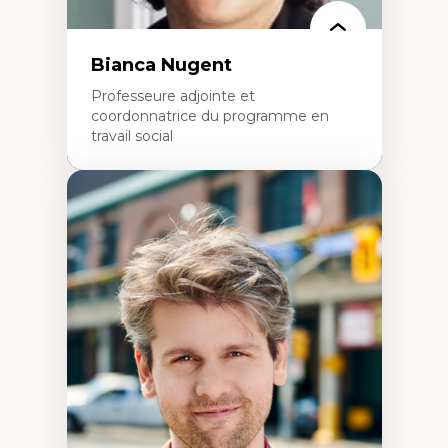
Bianca Nugent
Professeure adjointe et
coordonnatrice du programme en
travail social
Expertises
Travail social, action et justice sociale
Fondements de l’intervention et des
nouvelles pratiques en travail social et en
éducation inclusive
Minorités linguistiques, offre active et
francophonie plurielle en contexte
linguistique minoritaire
Études critiques sur le handicap, la
neurodiversité, l'agentivité et les injustices
épistémiques
Intersectionnalité et réalités 2SLGBTQ+
Méthodes d’interventions et approches
antiraciste, décoloniale, anti-oppressive
Approche interculturelle critique