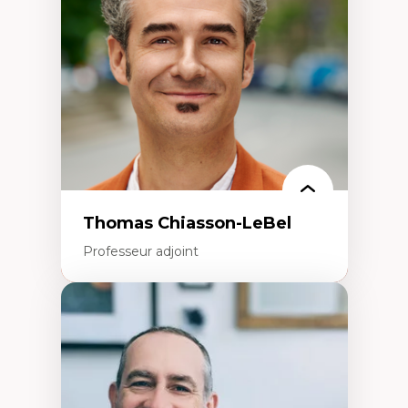
Écologie industrielle
Aménagement durable du territoire
Développement régional
Coopératives
Télétravail en milieu rural francophone
Transition socio-écologique
Thomas Chiasson-LeBel
Professeur adjoint
Expertises
Théories du développement
Économie politique comparée
Élites économiques
Sociologie économique
Extractivisme