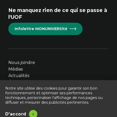
site.
site.
site.
site.
site.
Ne manquez rien de ce qui se passe à
Cet
Cet
Cet
Cet
Cet
l'UOF
hyperlien
hyperlien
hyperlien
hyperlien
hyperlien
s'ouvrira
s'ouvrira
s'ouvrira
s'ouvrira
s'ouvrira
Infolettre MONUNIVERSité
dans
dans
dans
dans
dans
une
une
une
une
une
nouvelle
nouvelle
nouvelle
nouvelle
nouvelle
fenêtre.
fenêtre.
fenêtre.
fenêtre.
fenêtre.
Nous joindre
Médias
Actualités
Événements
Notre site utilise des cookies pour garantir son bon
fonctionnement et optimiser ses performances
techniques, personnaliser l'affichage de nos pages ou
diffuser et mesurer des publicités pertinentes.
© Université de l'Ontario français - 2026
Légal
Accessibilité
D'accord
Site conçu, développé et hébergé par
Libéo