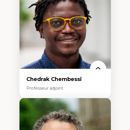
Études des frontières; Enjeux géopolitiques
des migrations
Politiques migratoires
Réfugiés
Demandeurs d’asile
Migrations irrégulières
Migrations temporaires
Migration et changement climatique
Migration et développement
Chedrak Chembessi
Professeur adjoint
Expertises
Économie circulaire
Modèles d’affaires durables
Histoire des faits économiques
Gestion durable des ressources naturelles