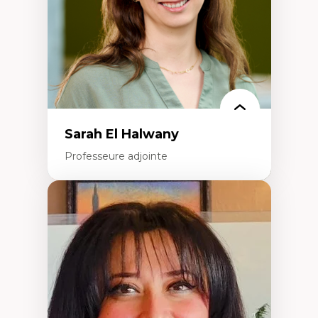
Épistémologie des techniques de recherche
numérique et l’IA
Théorie des droits de la personne
La pensée politique d’Hannah Arendt
La pensée politique à l’ère numérique
Justice internationale et normes
internationales
Sarah El Halwany
Professeure adjointe
Expertises
Les apports pédagogiques des théories de
l'affect, du posthumanisme, du féminisme
dans l'éducation aux sciences
L'apprentissage des sciences/STIM dans une
perspective socioécologique de care
L’insertion professionnelle des
enseignant.e.s