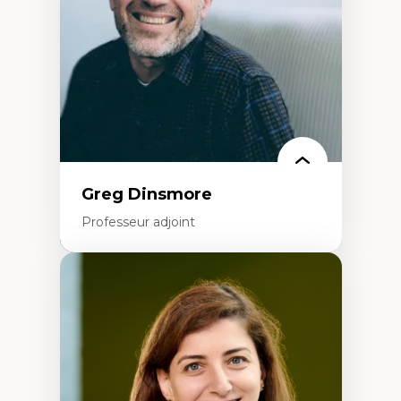
Classes sociales
Mouvements sociaux
Théories de l’État
Greg Dinsmore
Professeur adjoint
Expertises
Fragmentation des auditoires médiatiques
Analyse multi-plateforme des auditoires
médiatiques
Analyse des comportements numériques à
travers les données massives et l’IA
Recherche quantitative et qualitative sur
les auditoires médiatiques