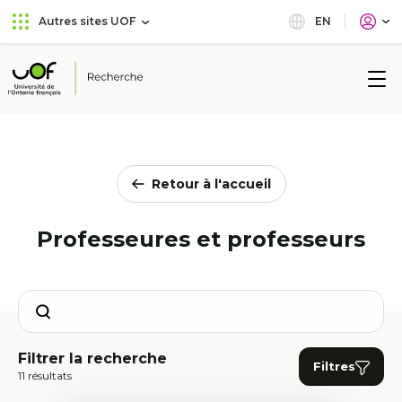
Aller
Passer
EN
Autres sites UOF
au
au
menu
contenu
principal
Université
de
l'Ontario
français
Retour à l'accueil
Professeures et professeurs
Search
Filtrer la recherche
Filtres
11 résultats