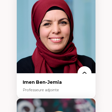
Expertises
Méthodes de recherche
Acteurs plus qu'humains
Approches socio-écologiques
Conservation de la biodiversité
Collaboration et méthodes participatives
Études des sciences
Relations humain-environnement
Transdisciplinarité
Imen Ben-Jemia
Professeure adjointe
Expertises