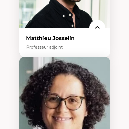
Rédaction de publications et de rapports
politiques
Enseignement et mentorat
Matthieu Josselin
Professeur adjoint
Expertises
Ethnographie critique des environnements
d’apprentissage des étudiant.e.s
Approche transdisciplinaire des
compétences socioaffectives et
interculturelles
Didactique des langues secondes et
compétence pragmatique
Andragogie
Méthodologies de recherche qualitative