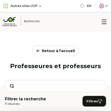
Aller
Passer
EN
Autres sites UOF
au
au
menu
contenu
principal
Université
de
l'Ontario
français
Retour à l'accueil
Professeures et professeurs
Search
Filtrer la recherche
Filtres
11 résultats