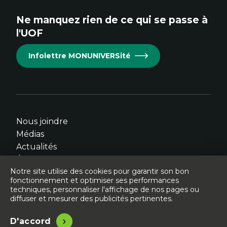
site.
site.
site.
site.
site.
Ne manquez rien de ce qui se passe à
Cet
Cet
Cet
Cet
Cet
l'UOF
hyperlien
hyperlien
hyperlien
hyperlien
hyperlien
s'ouvrira
s'ouvrira
s'ouvrira
s'ouvrira
s'ouvrira
Infolettre MONUNIVERSité
dans
dans
dans
dans
dans
une
une
une
une
une
nouvelle
nouvelle
nouvelle
nouvelle
nouvelle
fenêtre.
fenêtre.
fenêtre.
fenêtre.
fenêtre.
Nous joindre
Médias
Actualités
Événements
Notre site utilise des cookies pour garantir son bon
fonctionnement et optimiser ses performances
techniques, personnaliser l'affichage de nos pages ou
diffuser et mesurer des publicités pertinentes.
© Université de l'Ontario français - 2026
Légal
Accessibilité
D'accord
Site conçu, développé et hébergé par
Libéo