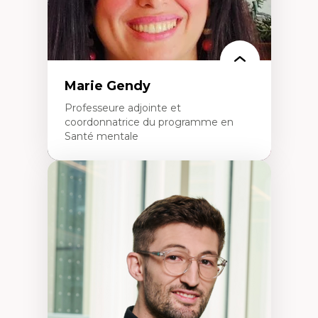
Marie Gendy
Professeure adjointe et
coordonnatrice du programme en
Santé mentale
Expertises
Neuropsychiatrie et neurosciences
Direction d'essais cliniques
Analyse des politiques et pratiques en santé
mentale
Développement de protocoles d'essais
cliniques
Collaboration interfonctionnelle
Leadership en recherche clinique
Développement de cadres politiques
Collaboration avec des entreprises
pharmaceutiques