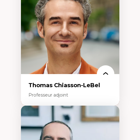
Histoire des faits économiques
Gestion durable des ressources naturelles
Écologie industrielle
Aménagement durable du territoire
Développement régional
Coopératives
Télétravail en milieu rural francophone
Transition socio-écologique
Thomas Chiasson-LeBel
Professeur adjoint
Expertises
Théories du développement
Économie politique comparée
Élites économiques
Sociologie économique