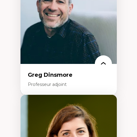
Extractivisme
Classes sociales
Mouvements sociaux
Théories de l’État
Greg Dinsmore
Professeur adjoint
Expertises
Fragmentation des auditoires médiatiques
Analyse multi-plateforme des auditoires
médiatiques
Analyse des comportements numériques à
travers les données massives et l’IA