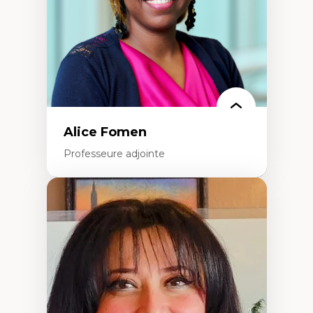
Alice Fomen
Professeure adjointe
Expertises
Acceptabilité, acceptation et adoption des
technologies
Technologies d'apprentissage innovantes
Insertion professionnelle du nouveau
personnel enseignant
Construction identitaire en milieu
minoritaire francophone
Technologies éducatives pour la formation
continue