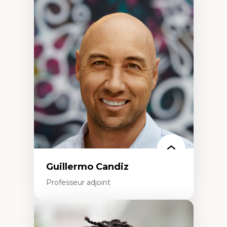
Expertises
Discours sur la ville et représentations
Mosquées, formes et usages au Canada
Reconnaissance et représentations des
communautés immigrantes dans l'espace
urbain
Design architectural et urbain
Patrimoine et patrimonialisation
Études postcoloniales et décolonisation des
savoirs
Guillermo Candiz
Professeur adjoint
Expertises