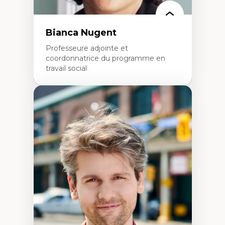
Bianca Nugent
Professeure adjointe et
coordonnatrice du programme en
travail social
Expertises
Travail social, action et justice sociale
Fondements de l’intervention et des
nouvelles pratiques en travail social et en
éducation inclusive
Minorités linguistiques, offre active et
francophonie plurielle en contexte
linguistique minoritaire
Études critiques sur le handicap, la
neurodiversité, l'agentivité et les injustices
épistémiques
Intersectionnalité et réalités 2SLGBTQ+
Méthodes d’interventions et approches
antiraciste, décoloniale, anti-oppressive
Approche interculturelle critique