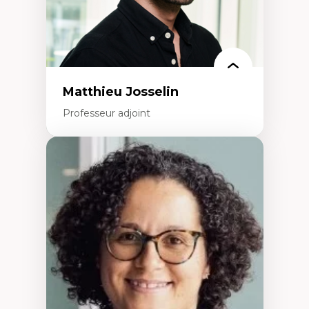
Rédaction de publications et de rapports
politiques
Enseignement et mentorat
Matthieu Josselin
Professeur adjoint
Expertises
Ethnographie critique des environnements
d’apprentissage des étudiant.e.s
Approche transdisciplinaire des
compétences socioaffectives et
interculturelles
Didactique des langues secondes et
compétence pragmatique
Andragogie
Méthodologies de recherche qualitative