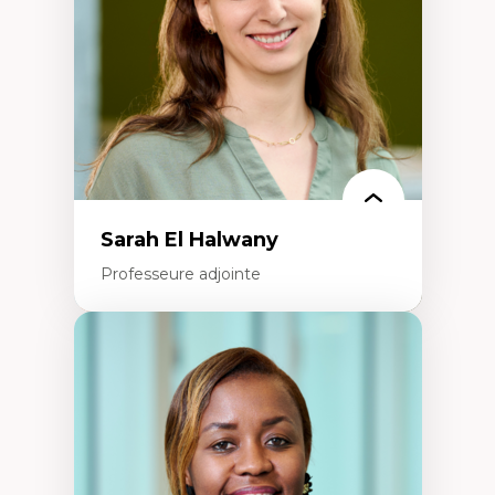
Recherche quantitative et qualitative sur
les auditoires médiatiques
Épistémologie des techniques de recherche
numérique et l’IA
Théorie des droits de la personne
La pensée politique d’Hannah Arendt
La pensée politique à l’ère numérique
Justice internationale et normes
internationales
Sarah El Halwany
Professeure adjointe
Expertises
Les apports pédagogiques des théories de
l'affect, du posthumanisme, du féminisme
dans l'éducation aux sciences
L'apprentissage des sciences/STIM dans une
perspective socioécologique de care
L’insertion professionnelle des
enseignant.e.s