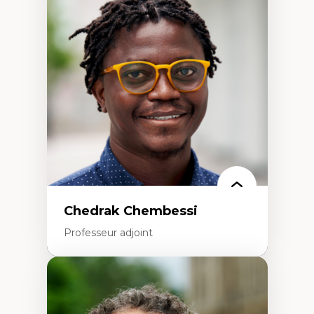
Trajectoires migratoires
Migrations forcées
Études des frontières; Enjeux géopolitiques
des migrations
Politiques migratoires
Réfugiés
Demandeurs d’asile
Migrations irrégulières
Migrations temporaires
Migration et changement climatique
Migration et développement
Chedrak Chembessi
Professeur adjoint
Expertises
Économie circulaire
Modèles d’affaires durables