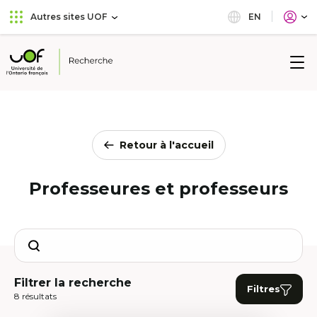
Aller
Passer
EN
Autres sites UOF
au
au
menu
contenu
principal
Université
de
l'Ontario
français
Retour à l'accueil
Professeures et professeurs
Search
Filtrer la recherche
Filtres
8 résultats