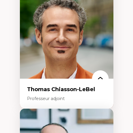
Économie circulaire
Modèles d’affaires durables
Histoire des faits économiques
Gestion durable des ressources naturelles
Écologie industrielle
Aménagement durable du territoire
Développement régional
Coopératives
Télétravail en milieu rural francophone
Transition socio-écologique
Thomas Chiasson-LeBel
Professeur adjoint
Expertises
Théories du développement
Économie politique comparée