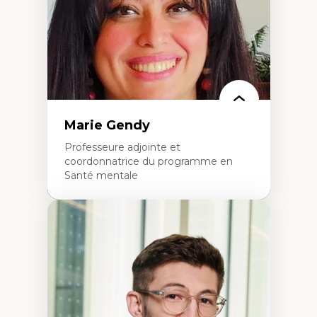
L’insertion professionnelle des
enseignant.e.s
Marie Gendy
Professeure adjointe et
coordonnatrice du programme en
Santé mentale
Expertises
Neuropsychiatrie et neurosciences
Direction d'essais cliniques
Analyse des politiques et pratiques en santé
mentale
Développement de protocoles d'essais
cliniques
Collaboration interfonctionnelle