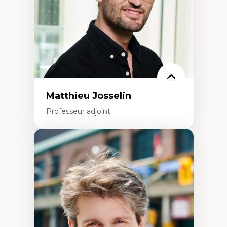
Leadership en recherche clinique
Développement de cadres politiques
Collaboration avec des entreprises
pharmaceutiques
Rédaction de publications et de rapports
politiques
Enseignement et mentorat
Matthieu Josselin
Professeur adjoint
Expertises
Ethnographie critique des environnements
d’apprentissage des étudiant.e.s
Approche transdisciplinaire des
compétences socioaffectives et
interculturelles
Didactique des langues secondes et
compétence pragmatique
Andragogie
Méthodologies de recherche qualitative