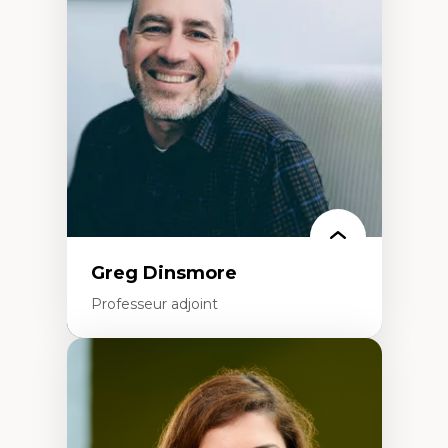
Élites économiques
Sociologie économique
Extractivisme
Classes sociales
Mouvements sociaux
Théories de l’État
Greg Dinsmore
Professeur adjoint
Expertises
Fragmentation des auditoires médiatiques
Analyse multi-plateforme des auditoires
médiatiques
Analyse des comportements numériques à