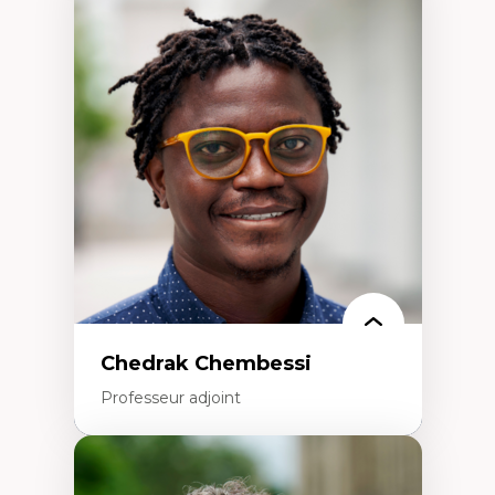
Expertises
Discours sur la ville et représentations
Mosquées, formes et usages au Canada
Reconnaissance et représentations des
communautés immigrantes dans l'espace
urbain
Design architectural et urbain
Patrimoine et patrimonialisation
Études postcoloniales et décolonisation des
savoirs
Chedrak Chembessi
Professeur adjoint
Expertises