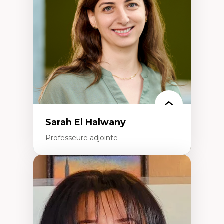
travers les données massives et l’IA
Recherche quantitative et qualitative sur
les auditoires médiatiques
Épistémologie des techniques de recherche
numérique et l’IA
Théorie des droits de la personne
La pensée politique d’Hannah Arendt
La pensée politique à l’ère numérique
Justice internationale et normes
internationales
Sarah El Halwany
Professeure adjointe
Expertises
Les apports pédagogiques des théories de
l'affect, du posthumanisme, du féminisme
dans l'éducation aux sciences
L'apprentissage des sciences/STIM dans une
perspective socioécologique de care