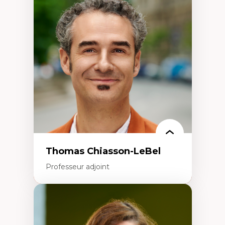
Économie circulaire
Modèles d’affaires durables
Histoire des faits économiques
Gestion durable des ressources naturelles
Écologie industrielle
Aménagement durable du territoire
Développement régional
Coopératives
Télétravail en milieu rural francophone
Transition socio-écologique
Thomas Chiasson-LeBel
Professeur adjoint
Expertises
Théories du développement
Économie politique comparée