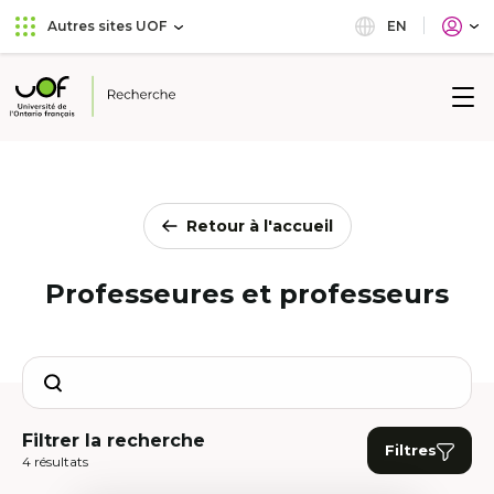
Aller
Passer
EN
Autres sites UOF
au
au
menu
contenu
principal
Université
de
l'Ontario
français
Retour à l'accueil
Professeures et professeurs
Search
Filtrer la recherche
Filtres
4 résultats