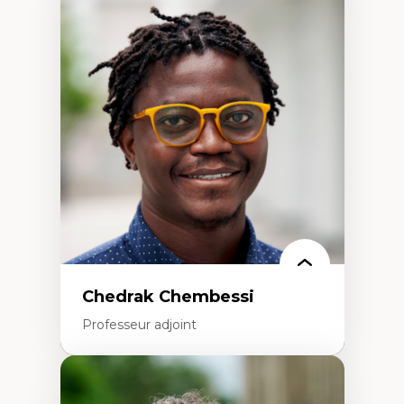
Expertises
Discours sur la ville et représentations
Mosquées, formes et usages au Canada
Reconnaissance et représentations des
communautés immigrantes dans l'espace
urbain
Design architectural et urbain
Patrimoine et patrimonialisation
Études postcoloniales et décolonisation des
savoirs
Chedrak Chembessi
Professeur adjoint
Expertises