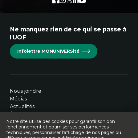
externe
externe
externe
externe
externe
au
au
au
au
au
site.
site.
site.
site.
site.
Ne manquez rien de ce qui se passe à
Cet
Cet
Cet
Cet
Cet
l'UOF
hyperlien
hyperlien
hyperlien
hyperlien
hyperlien
s'ouvrira
s'ouvrira
s'ouvrira
s'ouvrira
s'ouvrira
Infolettre MONUNIVERSité
dans
dans
dans
dans
dans
une
une
une
une
une
nouvelle
nouvelle
nouvelle
nouvelle
nouvelle
fenêtre.
fenêtre.
fenêtre.
fenêtre.
fenêtre.
Nous joindre
Médias
Actualités
Événements
Notre site utilise des cookies pour garantir son bon
fonctionnement et optimiser ses performances
techniques, personnaliser l'affichage de nos pages ou