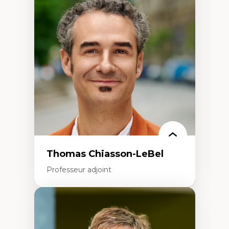
Économie circulaire
Modèles d’affaires durables
Histoire des faits économiques
Gestion durable des ressources naturelles
Écologie industrielle
Aménagement durable du territoire
Développement régional
Coopératives
Télétravail en milieu rural francophone
Transition socio-écologique
Thomas Chiasson-LeBel
Professeur adjoint
Expertises
Théories du développement
Économie politique comparée