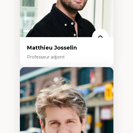
Matthieu Josselin
Professeur adjoint
Expertises
Ethnographie critique des environnements
d’apprentissage des étudiant.e.s
Approche transdisciplinaire des
compétences socioaffectives et
interculturelles
Didactique des langues secondes et
compétence pragmatique
Andragogie
Méthodologies de recherche qualitative