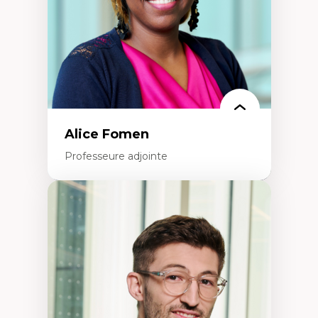
Alice Fomen
Professeure adjointe
Expertises
Acceptabilité, acceptation et adoption des
technologies
Technologies d'apprentissage innovantes
Insertion professionnelle du nouveau
personnel enseignant
Construction identitaire en milieu
minoritaire francophone
Technologies éducatives pour la formation
continue