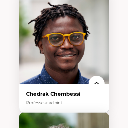
Expertises
Discours sur la ville et représentations
Mosquées, formes et usages au Canada
Reconnaissance et représentations des
communautés immigrantes dans l'espace
urbain
Design architectural et urbain
Patrimoine et patrimonialisation
Études postcoloniales et décolonisation des
savoirs
Chedrak Chembessi
Professeur adjoint
Expertises