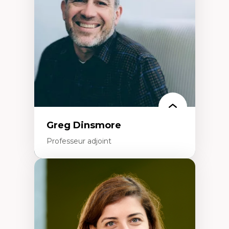
formation à l’enseignement
Littératie et didactique du français
Éducation inclusive
Formation à l’enseignement en contexte
francophone minoritaire
Identité linguistique et culturelle
Recherche-action et approches
participatives
Leadership éducatif et pratiques réflexives
Éducation durable et bien-être en
enseignement
Greg Dinsmore
Professeur adjoint
Expertises
Fragmentation des auditoires médiatiques
Analyse multi-plateforme des auditoires
médiatiques
Analyse des comportements numériques à
travers les données massives et l’IA