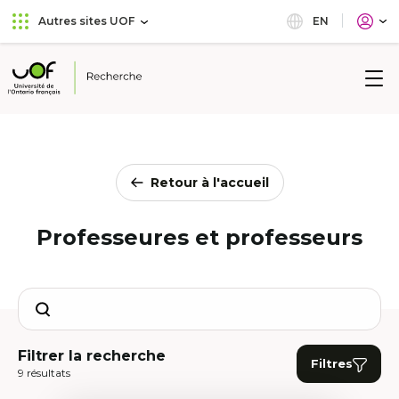
Aller
Passer
EN
Autres sites UOF
au
au
menu
contenu
principal
Université
de
l'Ontario
français
Retour à l'accueil
Professeures et professeurs
Search
Filtrer la recherche
Filtres
9 résultats