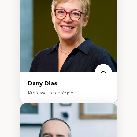
Élites économiques
Sociologie économique
Extractivisme
Classes sociales
Mouvements sociaux
Théories de l’État
Dany Dias
Professeure agrégée
Expertises
Pédagogies critiques et justice sociale
Éthique relationnelle et sollicitude en
éducation
Décolonisation et autochtonisation de la