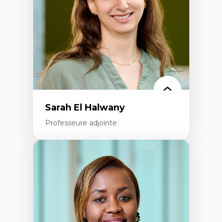
Recherche quantitative et qualitative sur
les auditoires médiatiques
Épistémologie des techniques de recherche
numérique et l’IA
Théorie des droits de la personne
La pensée politique d’Hannah Arendt
La pensée politique à l’ère numérique
Justice internationale et normes
internationales
Sarah El Halwany
Professeure adjointe
Expertises
Les apports pédagogiques des théories de
l'affect, du posthumanisme, du féminisme
dans l'éducation aux sciences
L'apprentissage des sciences/STIM dans une
perspective socioécologique de care
L’insertion professionnelle des
enseignant.e.s