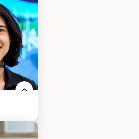
s
ques
rces naturelles
territoire
l francophone
ue