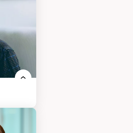
elles
logies
 électronique
e des
ériques
l’intelligence
e machine et les
echnologies
ires médiatiques
des auditoires