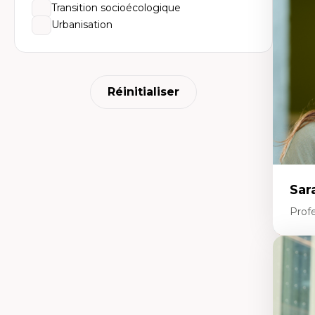
Dé
Transition socioécologique
fo
Urbanisation
Li
Éd
Fo
fr
Ide
Re
Réinitialiser
pa
Le
Éd
en
Sar
Prof
Expe
Le
l'
da
L'