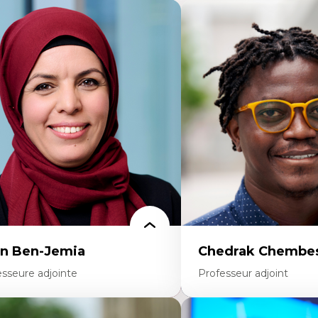
n Ben-Jemia
Chedrak Chembes
esseure adjointe
Professeur adjoint