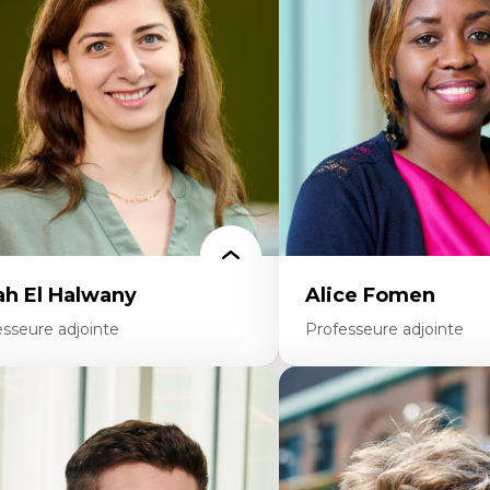
colonisation et autochtonisation de la
médiatiques
rmation à l’enseignement
Analyse des comportemen
ttératie et didactique du français
travers les données massive
ucation inclusive
Recherche quantitative et 
rmation à l’enseignement en contexte
les auditoires médiatiques
ancophone minoritaire
Épistémologie des techniq
ntité linguistique et culturelle
numérique et l’IA
cherche-action et approches
Théorie des droits de la p
rticipatives
La pensée politique d’Ha
adership éducatif et pratiques réflexives
La pensée politique à l’èr
ucation durable et bien-être en
Justice internationale et
seignement
internationales
ah El Halwany
Alice Fomen
esseure adjointe
Professeure adjointe
rtises
Expertises
s apports pédagogiques des théories de
Acceptabilité, acceptation
affect, du posthumanisme, du féminisme
technologies
ns l'éducation aux sciences
Technologies d'apprentis
apprentissage des sciences/STIM dans une
Insertion professionnelle