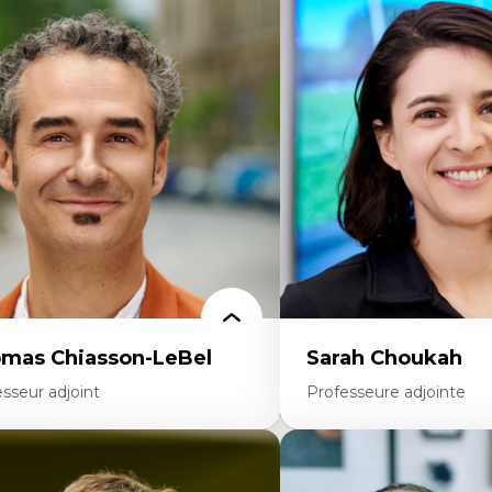
rtises
Expertises
scours sur la ville et représentations
Économie circulaire
squées, formes et usages au Canada
Modèles d’affaires durable
connaissance et représentations des
Histoire des faits économi
mmunautés immigrantes dans l'espace
Gestion durable des ressou
bain
Écologie industrielle
sign architectural et urbain
Aménagement durable du 
trimoine et patrimonialisation
Développement régional
udes postcoloniales et décolonisation des
Coopératives
voirs
Télétravail en milieu rura
Transition socio-écologiq
mas Chiasson-LeBel
Sarah Choukah
sseur adjoint
Professeure adjointe
rtises
Expertises