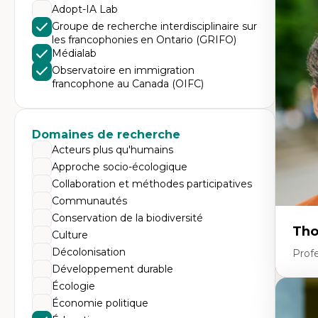
Expe
Adopt-IA Lab
Di
Groupe de recherche interdisciplinaire sur
Mo
les francophonies en Ontario (GRIFO)
Re
Médialab
co
ur
Observatoire en immigration
De
francophone au Canada (OIFC)
Pa
Ét
sa
Domaines de recherche
Acteurs plus qu'humains
Approche socio-écologique
Collaboration et méthodes participatives
Communautés
Conservation de la biodiversité
Tho
Culture
Décolonisation
Profe
Développement durable
Écologie
Expe
Économie politique