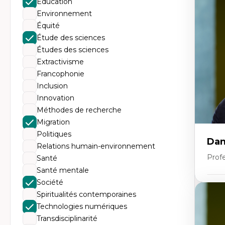
Éducation
Th
Éc
Environnement
Él
Équité
So
Ex
Étude des sciences
Cla
Études des sciences
Mo
Th
Extractivisme
Francophonie
Inclusion
Innovation
Méthodes de recherche
Migration
Politiques
Dan
Relations humain-environnement
Prof
Santé
Santé mentale
Société
Expe
Spiritualités contemporaines
Pé
Technologies numériques
Éth
Transdisciplinarité
éd