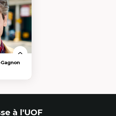
n milieu
our la formation
r-Gagnon
as
se à l'UOF