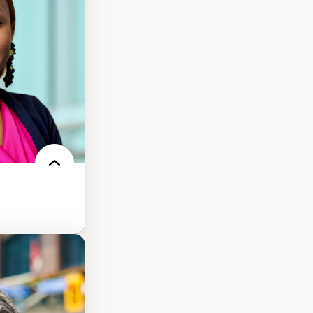
ts numériques à
s et l’IA
qualitative sur
ues de recherche
ersonne
nnah Arendt
e numérique
 normes
 et adoption des
sage innovantes
 du nouveau