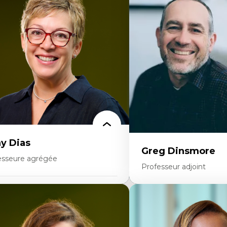
éories du développement
Démocratisation des nouv
onomie politique comparée
technologies et biotechno
ites économiques
Données ouvertes
ciologie économique
Bioart, programmation et
tractivisme
créatives
sses sociales
Histoire sociale et culturell
uvements sociaux
technologies numériques
éories de l’État
Résistances et droits num
Internet des objets
Métavers
Problématiques relatives à 
artificielle, l’apprentissag
hautes technologies
Féminismes et nouvelles t
y Dias
Greg Dinsmore
esseure agrégée
Professeur adjoint
rtises
Expertises
dagogies critiques et justice sociale
ique relationnelle et sollicitude en
Fragmentation des audito
ucation
Analyse multi-plateforme 