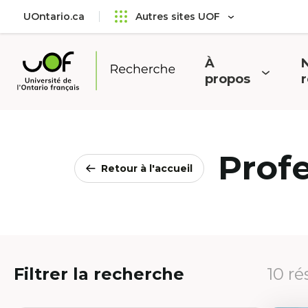
Aller
Passer
UOntario.ca
Autres sites UOF
au
au
menu
contenu
principal
À
N
Ouvrir
O
propos
Université
le
l
de
menu
l'Ontario
français
Prof
Retour à l'accueil
Filtrer la recherche
10 ré