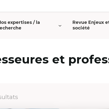
os expertises / la
Revue Enjeux e
uvrir
Ouvrir
recherche
société
e
le
menu
menu
esseures et profes
sultats