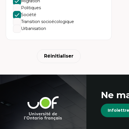
Migration
Politiques
Société
Transition socioécologique
Urbanisation
Réinitialiser
Coordonnées
Ne ma
et
Université
de
informations
Infolett
l'Ontario
français