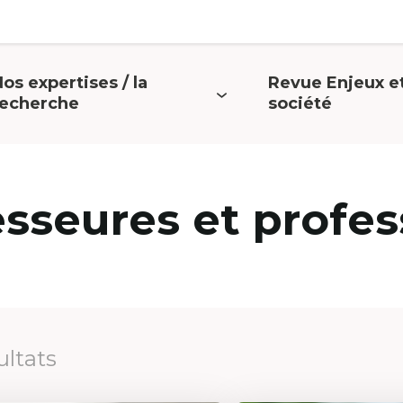
os expertises / la
Revue Enjeux e
uvrir
Ouvrir
recherche
société
e
le
menu
menu
esseures et profes
ultats