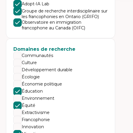
Expe
Adopt-IA Lab
Éc
Groupe de recherche interdisciplinaire sur
Mo
les francophonies en Ontario (GRIFO)
Hi
Observatoire en immigration
Ge
francophone au Canada (OIFC)
Éc
Am
Dé
Co
Té
Domaines de recherche
Tr
Communautés
Culture
Développement durable
Écologie
Économie politique
Éducation
Environnement
Équité
Extractivisme
Francophonie
Innovation