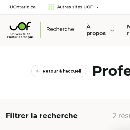
Aller
Passer
UOntario.ca
Autres sites UOF
au
au
menu
contenu
principal
À
N
Ouvrir
O
propos
Université
le
l
de
menu
l'Ontario
français
Prof
Retour à l'accueil
Filtrer la recherche
2 rés