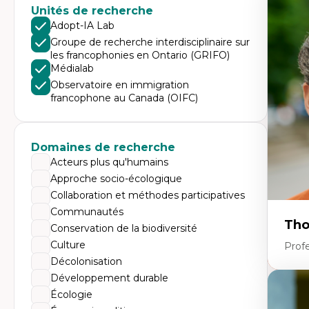
Expe
Unités de recherche
Di
Adopt-IA Lab
Mo
Groupe de recherche interdisciplinaire sur
Re
les francophonies en Ontario (GRIFO)
co
ur
Médialab
De
Observatoire en immigration
Pa
francophone au Canada (OIFC)
Ét
sa
Domaines de recherche
Acteurs plus qu'humains
Approche socio-écologique
Collaboration et méthodes participatives
Communautés
Tho
Conservation de la biodiversité
Culture
Profe
Décolonisation
Développement durable
Expe
Écologie