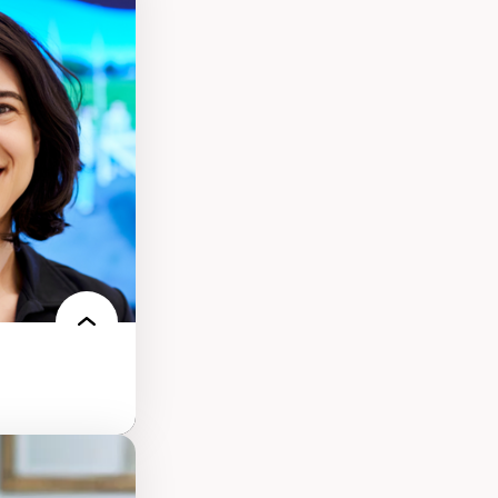
s
ques
rces naturelles
territoire
l francophone
ue