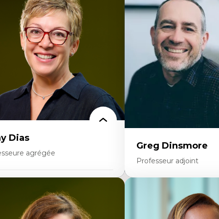
éories du développement
Démocratisation des nouv
onomie politique comparée
technologies et biotechno
ites économiques
Données ouvertes
ciologie économique
Bioart, programmation et
tractivisme
créatives
sses sociales
Histoire sociale et culturell
uvements sociaux
technologies numériques
éories de l’État
Résistances et droits num
Internet des objets
Métavers
Problématiques relatives à 
artificielle, l’apprentissag
hautes technologies
Féminismes et nouvelles t
y Dias
Greg Dinsmore
esseure agrégée
Professeur adjoint
rtises
Expertises
dagogies critiques et justice sociale
ique relationnelle et sollicitude en
Fragmentation des audito
ucation
Analyse multi-plateforme 