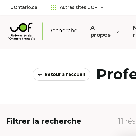
Aller
Passer
UOntario.ca
Autres sites UOF
au
au
menu
contenu
principal
À
N
Ouvrir
O
propos
Université
le
l
de
menu
l'Ontario
français
Prof
Retour à l'accueil
Filtrer la recherche
11 ré