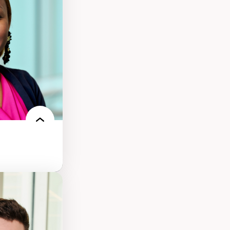
ts numériques à
s et l’IA
qualitative sur
ues de recherche
ersonne
nnah Arendt
e numérique
 normes
 et adoption des
sage innovantes
 du nouveau