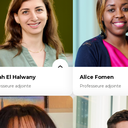
colonisation et autochtonisation de la
médiatiques
rmation à l’enseignement
Analyse des comportemen
ttératie et didactique du français
travers les données massive
ucation inclusive
Recherche quantitative et 
rmation à l’enseignement en contexte
les auditoires médiatiques
ancophone minoritaire
Épistémologie des techniq
ntité linguistique et culturelle
numérique et l’IA
cherche-action et approches
Théorie des droits de la p
rticipatives
La pensée politique d’Ha
adership éducatif et pratiques réflexives
La pensée politique à l’èr
ucation durable et bien-être en
Justice internationale et
seignement
internationales
ah El Halwany
Alice Fomen
esseure adjointe
Professeure adjointe
rtises
Expertises
s apports pédagogiques des théories de
Acceptabilité, acceptation
affect, du posthumanisme, du féminisme
technologies
ns l'éducation aux sciences
Technologies d'apprentis
apprentissage des sciences/STIM dans une
Insertion professionnelle