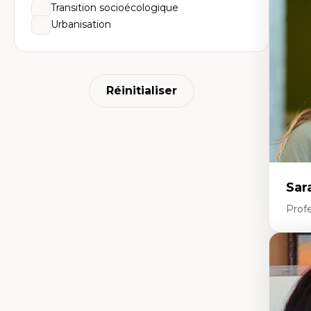
Dé
Transition socioécologique
fo
Urbanisation
Li
Éd
Fo
fr
Ide
Re
Réinitialiser
pa
Le
Éd
en
Sar
Prof
Expe
Le
l'
da
L'