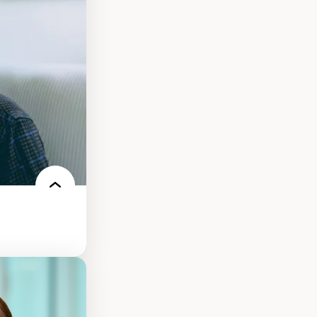
elles
logies
 électronique
e des
ériques
l’intelligence
e machine et les
echnologies
ires médiatiques
des auditoires