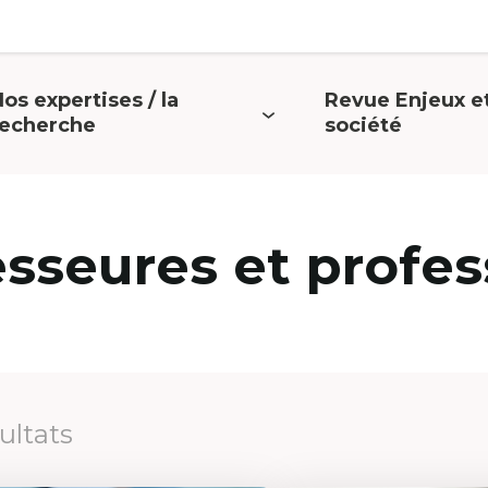
os expertises / la
Revue Enjeux e
uvrir
Ouvrir
recherche
société
e
le
menu
menu
esseures et profes
sultats