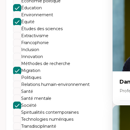
Économie politique
Th
Éc
Éducation
Él
Environnement
So
Ex
Équité
Cla
Études des sciences
Mo
Th
Extractivisme
Francophonie
Inclusion
Innovation
Méthodes de recherche
Migration
Politiques
Dan
Relations humain-environnement
Prof
Santé
Santé mentale
Société
Expe
Spiritualités contemporaines
Pé
Technologies numériques
Éth
Transdisciplinarité
éd