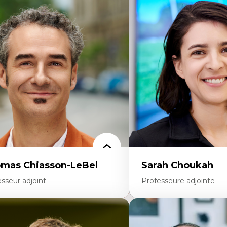
rtises
Expertises
scours sur la ville et représentations
Économie circulaire
squées, formes et usages au Canada
Modèles d’affaires durable
connaissance et représentations des
Histoire des faits économi
mmunautés immigrantes dans l'espace
Gestion durable des ressou
bain
Écologie industrielle
sign architectural et urbain
Aménagement durable du 
trimoine et patrimonialisation
Développement régional
udes postcoloniales et décolonisation des
Coopératives
voirs
Télétravail en milieu rura
Transition socio-écologiq
mas Chiasson-LeBel
Sarah Choukah
sseur adjoint
Professeure adjointe
rtises
Expertises