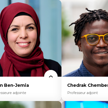
n Ben-Jemia
Chedrak Chembes
esseure adjointe
Professeur adjoint