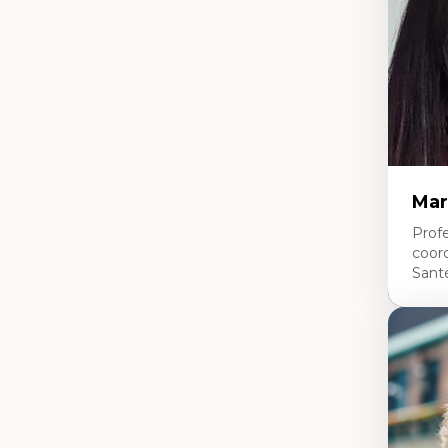
pe
L’
en
Mar
Profe
coor
Sant
Expe
Ne
Dir
An
me
Dé
cl