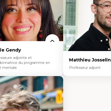
rspective socioécologique de care
personnel enseignant
insertion professionnelle des
Construction identitaire e
seignant.e.s
minoritaire francophone
Technologies éducatives p
continue
ie Gendy
sseure adjointe et
Matthieu Josselin
donnatrice du programme en
é mentale
Professeur adjoint
rtises
Expertises
uropsychiatrie et neurosciences
Ethnographie critique de
ection d'essais cliniques
d’apprentissage des étudia
alyse des politiques et pratiques en santé
Approche transdisciplinai
ntale
compétences socioaffectiv
veloppement de protocoles d'essais
interculturelles
iniques
Didactique des langues se