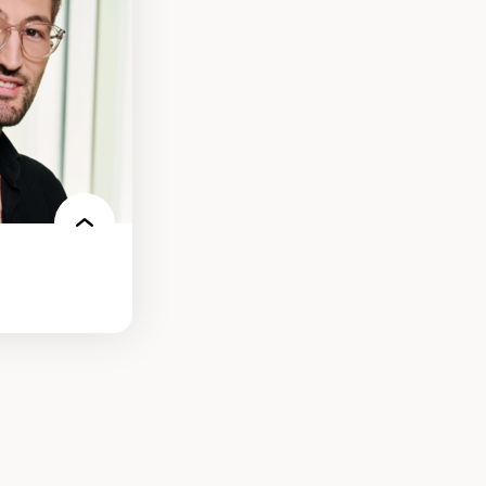
n milieu
our la formation
s environnements
nt.e.s
re des
es et
condes et