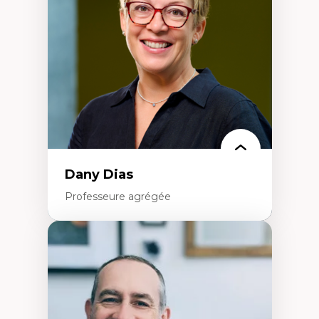
Extractivisme
Classes sociales
Mouvements sociaux
Théories de l’État
Dany Dias
Professeure agrégée
Expertises
Pédagogies critiques et justice sociale
Éthique relationnelle et sollicitude en
éducation
Décolonisation et autochtonisation de la
formation à l’enseignement