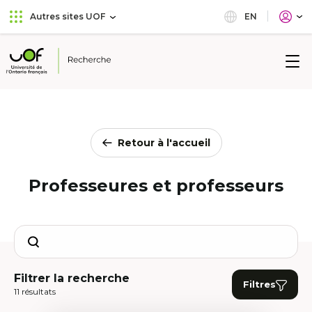
Aller
Passer
EN
Autres sites UOF
au
au
menu
contenu
principal
Université
de
l'Ontario
français
Retour à l'accueil
Professeures et professeurs
Search
Filtrer la recherche
Filtres
11 résultats