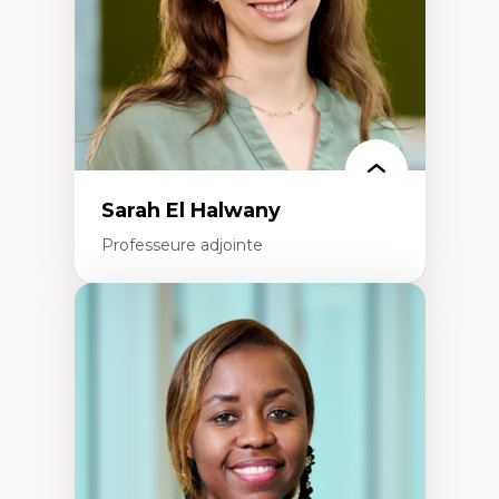
Épistémologie des techniques de recherche
numérique et l’IA
Théorie des droits de la personne
La pensée politique d’Hannah Arendt
La pensée politique à l’ère numérique
Justice internationale et normes
internationales
Sarah El Halwany
Professeure adjointe
Expertises
Les apports pédagogiques des théories de
l'affect, du posthumanisme, du féminisme
dans l'éducation aux sciences
L'apprentissage des sciences/STIM dans une
perspective socioécologique de care
L’insertion professionnelle des
enseignant.e.s