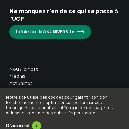
site.
site.
site.
site.
site.
Ne manquez rien de ce qui se passe à
Cet
Cet
Cet
Cet
Cet
l'UOF
hyperlien
hyperlien
hyperlien
hyperlien
hyperlien
s'ouvrira
s'ouvrira
s'ouvrira
s'ouvrira
s'ouvrira
Infolettre MONUNIVERSité
dans
dans
dans
dans
dans
une
une
une
une
une
nouvelle
nouvelle
nouvelle
nouvelle
nouvelle
fenêtre.
fenêtre.
fenêtre.
fenêtre.
fenêtre.
Nous joindre
Médias
Actualités
Événements
Notre site utilise des cookies pour garantir son bon
fonctionnement et optimiser ses performances
techniques, personnaliser l'affichage de nos pages ou
diffuser et mesurer des publicités pertinentes.
© Université de l'Ontario français - 2026
Légal
Accessibilité
D'accord
Site conçu, développé et hébergé par
Libéo