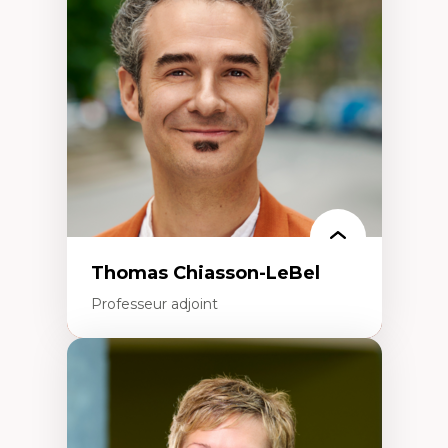
Histoire des faits économiques
Gestion durable des ressources naturelles
Écologie industrielle
Aménagement durable du territoire
Développement régional
Coopératives
Télétravail en milieu rural francophone
Transition socio-écologique
Thomas Chiasson-LeBel
Professeur adjoint
Expertises
Théories du développement
Économie politique comparée
Élites économiques
Sociologie économique