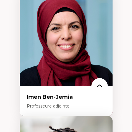
Expertises
Méthodes de recherche
Acteurs plus qu'humains
Approches socio-écologiques
Conservation de la biodiversité
Collaboration et méthodes participatives
Études des sciences
Relations humain-environnement
Transdisciplinarité
Imen Ben-Jemia
Professeure adjointe
Expertises