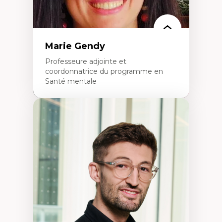
Marie Gendy
Professeure adjointe et
coordonnatrice du programme en
Santé mentale
Expertises
Neuropsychiatrie et neurosciences
Direction d'essais cliniques
Analyse des politiques et pratiques en santé
mentale
Développement de protocoles d'essais
cliniques
Collaboration interfonctionnelle
Leadership en recherche clinique
Développement de cadres politiques
Collaboration avec des entreprises
pharmaceutiques
Rédaction de publications et de rapports