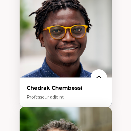
Discours sur la ville et représentations
Mosquées, formes et usages au Canada
Reconnaissance et représentations des
communautés immigrantes dans l'espace
urbain
Design architectural et urbain
Patrimoine et patrimonialisation
Études postcoloniales et décolonisation des
savoirs
Chedrak Chembessi
Professeur adjoint
Expertises
Économie circulaire
Modèles d’affaires durables