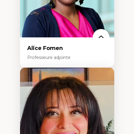
Alice Fomen
Professeure adjointe
Expertises
Acceptabilité, acceptation et adoption des
technologies
Technologies d'apprentissage innovantes
Insertion professionnelle du nouveau
personnel enseignant
Construction identitaire en milieu
minoritaire francophone
Technologies éducatives pour la formation
continue