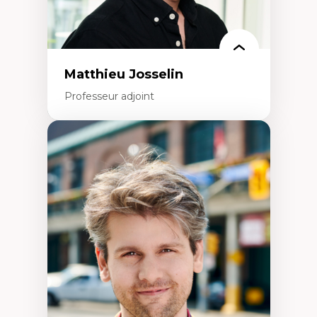
politiques
Enseignement et mentorat
Matthieu Josselin
Professeur adjoint
Expertises
Ethnographie critique des environnements
d’apprentissage des étudiant.e.s
Approche transdisciplinaire des
compétences socioaffectives et
interculturelles
Didactique des langues secondes et
compétence pragmatique
Andragogie
Méthodologies de recherche qualitative