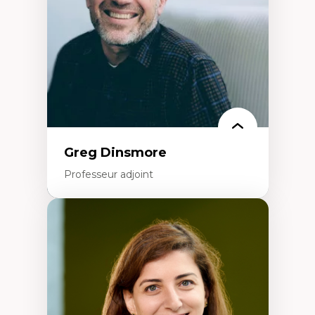
Littératie et didactique du français
Éducation inclusive
Formation à l’enseignement en contexte
francophone minoritaire
Identité linguistique et culturelle
Recherche-action et approches
participatives
Leadership éducatif et pratiques réflexives
Éducation durable et bien-être en
enseignement
Greg Dinsmore
Professeur adjoint
Expertises
Fragmentation des auditoires médiatiques
Analyse multi-plateforme des auditoires
médiatiques
Analyse des comportements numériques à
travers les données massives et l’IA
Recherche quantitative et qualitative sur
les auditoires médiatiques