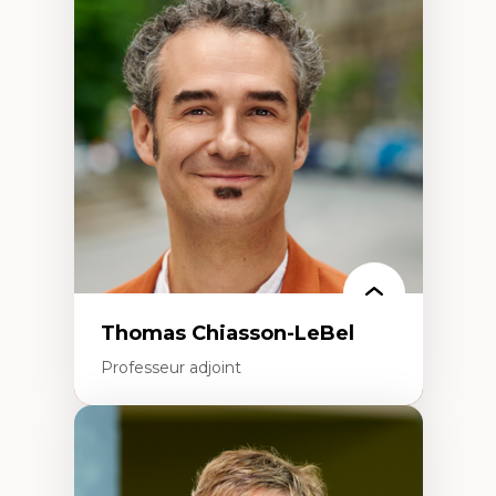
Économie circulaire
Modèles d’affaires durables
Histoire des faits économiques
Gestion durable des ressources naturelles
Écologie industrielle
Aménagement durable du territoire
Développement régional
Coopératives
Télétravail en milieu rural francophone
Transition socio-écologique
Thomas Chiasson-LeBel
Professeur adjoint
Expertises
Théories du développement
Économie politique comparée