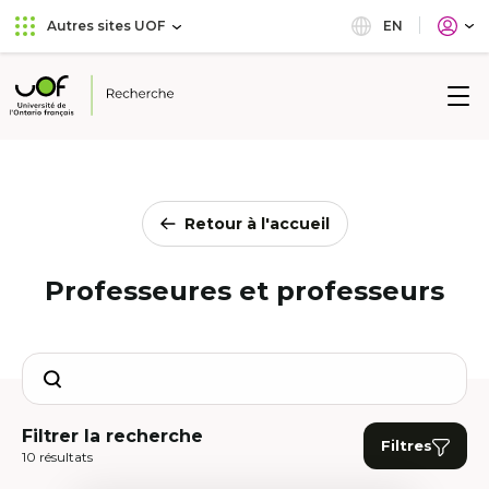
Aller
Passer
EN
Autres sites UOF
au
au
menu
contenu
principal
Université
de
l'Ontario
français
Retour à l'accueil
Professeures et professeurs
Search
Filtrer la recherche
Filtres
10 résultats