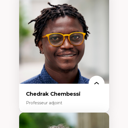
Expertises
Discours sur la ville et représentations
Mosquées, formes et usages au Canada
Reconnaissance et représentations des
communautés immigrantes dans l'espace
urbain
Design architectural et urbain
Patrimoine et patrimonialisation
Études postcoloniales et décolonisation des
savoirs
Chedrak Chembessi
Professeur adjoint
Expertises