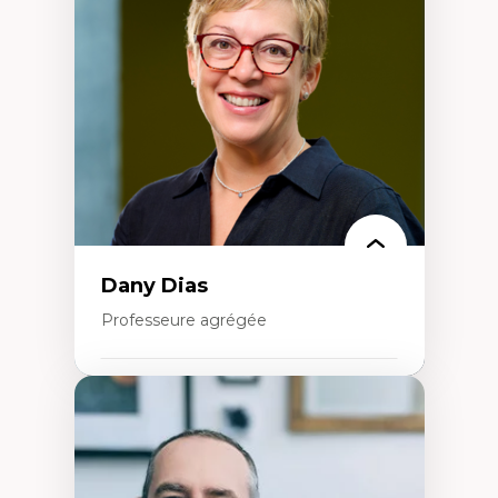
Élites économiques
Sociologie économique
Extractivisme
Classes sociales
Mouvements sociaux
Théories de l’État
Dany Dias
Professeure agrégée
Expertises
Pédagogies critiques et justice sociale
Éthique relationnelle et sollicitude en
éducation
Décolonisation et autochtonisation de la
formation à l’enseignement