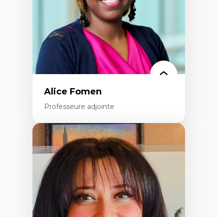
Alice Fomen
Professeure adjointe
Expertises
Acceptabilité, acceptation et adoption des
technologies
Technologies d'apprentissage innovantes
Insertion professionnelle du nouveau
personnel enseignant
Construction identitaire en milieu
minoritaire francophone
Technologies éducatives pour la formation
continue