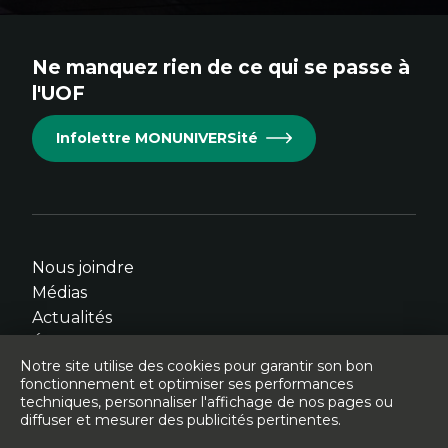
au
au
au
au
au
site.
site.
site.
site.
site.
Ne manquez rien de ce qui se passe à
Cet
Cet
Cet
Cet
Cet
l'UOF
hyperlien
hyperlien
hyperlien
hyperlien
hyperlien
s'ouvrira
s'ouvrira
s'ouvrira
s'ouvrira
s'ouvrira
Infolettre MONUNIVERSité
dans
dans
dans
dans
dans
une
une
une
une
une
nouvelle
nouvelle
nouvelle
nouvelle
nouvelle
fenêtre.
fenêtre.
fenêtre.
fenêtre.
fenêtre.
Nous joindre
Médias
Actualités
Événements
Notre site utilise des cookies pour garantir son bon
fonctionnement et optimiser ses performances
techniques, personnaliser l'affichage de nos pages ou
diffuser et mesurer des publicités pertinentes.
© Université de l'Ontario français - 2026