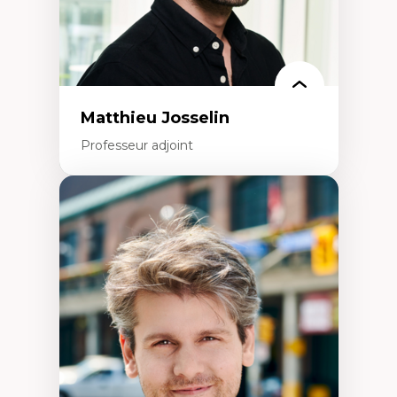
Rédaction de publications et de rapports
politiques
Enseignement et mentorat
Matthieu Josselin
Professeur adjoint
Expertises
Ethnographie critique des environnements
d’apprentissage des étudiant.e.s
Approche transdisciplinaire des
compétences socioaffectives et
interculturelles
Didactique des langues secondes et
compétence pragmatique
Andragogie
Méthodologies de recherche qualitative