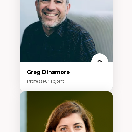
Littératie et didactique du français
Éducation inclusive
Formation à l’enseignement en contexte
francophone minoritaire
Identité linguistique et culturelle
Recherche-action et approches
participatives
Leadership éducatif et pratiques réflexives
Éducation durable et bien-être en
enseignement
Greg Dinsmore
Professeur adjoint
Expertises
Fragmentation des auditoires médiatiques
Analyse multi-plateforme des auditoires
médiatiques
Analyse des comportements numériques à
travers les données massives et l’IA