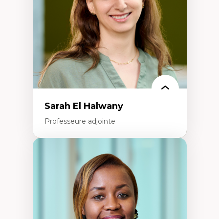
Recherche quantitative et qualitative sur
les auditoires médiatiques
Épistémologie des techniques de recherche
numérique et l’IA
Théorie des droits de la personne
La pensée politique d’Hannah Arendt
La pensée politique à l’ère numérique
Justice internationale et normes
internationales
Sarah El Halwany
Professeure adjointe
Expertises
Les apports pédagogiques des théories de
l'affect, du posthumanisme, du féminisme
dans l'éducation aux sciences
L'apprentissage des sciences/STIM dans une
perspective socioécologique de care
L’insertion professionnelle des
enseignant.e.s