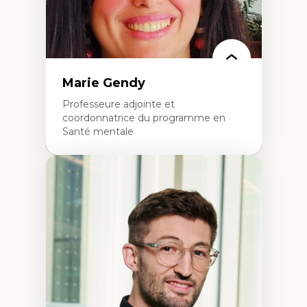
Marie Gendy
Professeure adjointe et
coordonnatrice du programme en
Santé mentale
Expertises
Neuropsychiatrie et neurosciences
Direction d'essais cliniques
Analyse des politiques et pratiques en santé
mentale
Développement de protocoles d'essais
cliniques
Collaboration interfonctionnelle
Leadership en recherche clinique
Développement de cadres politiques
Collaboration avec des entreprises
pharmaceutiques