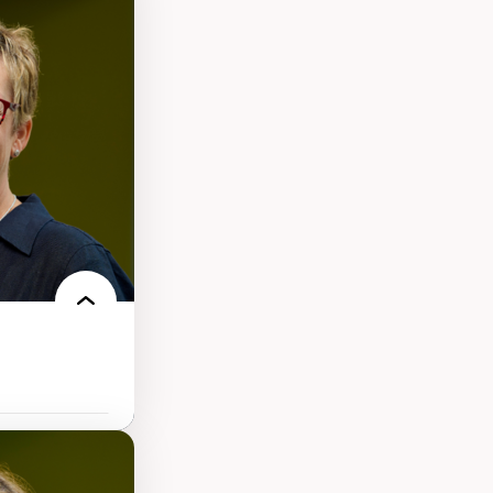
s
ques
rces naturelles
territoire
l francophone
ue
tice sociale