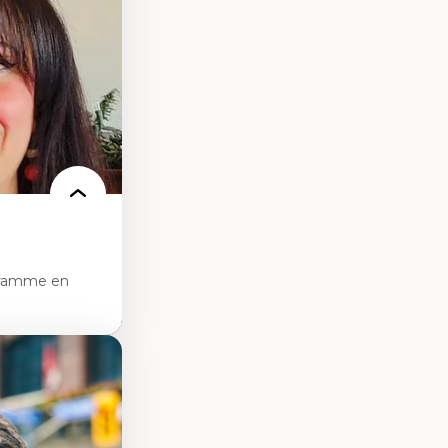
ces
ces/STIM dans une
e de care
 des
gramme en
sciences
pratiques en santé