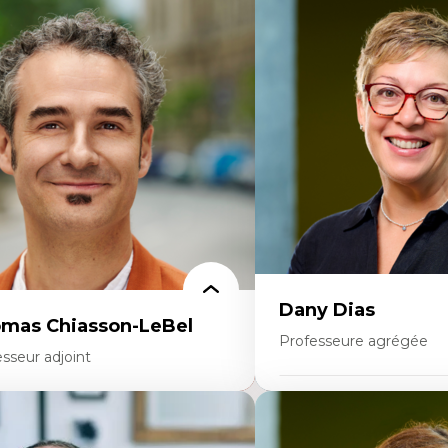
rtises
Expertises
scours sur la ville et représentations
Économie circulaire
squées, formes et usages au Canada
Modèles d’affaires durable
connaissance et représentations des
Histoire des faits économi
mmunautés immigrantes dans l'espace
Gestion durable des ressou
bain
Écologie industrielle
sign architectural et urbain
Aménagement durable du 
trimoine et patrimonialisation
Développement régional
udes postcoloniales et décolonisation des
Coopératives
voirs
Télétravail en milieu rura
Transition socio-écologiq
Dany Dias
mas Chiasson-LeBel
Professeure agrégée
sseur adjoint
Expertises
rtises
Pédagogies critiques et jus