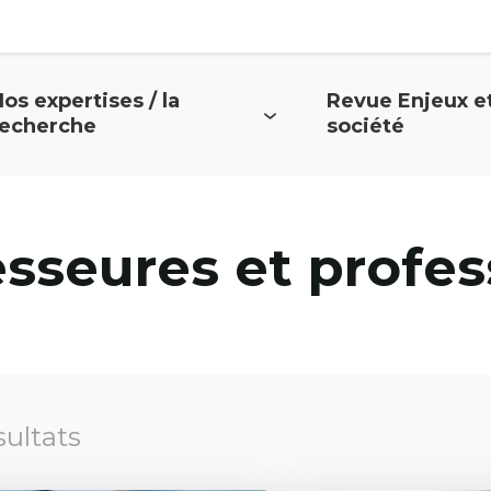
os expertises / la
Revue Enjeux e
uvrir
Ouvrir
recherche
société
e
le
menu
menu
esseures et profes
sultats