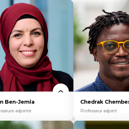
n Ben-Jemia
Chedrak Chembes
esseure adjointe
Professeur adjoint