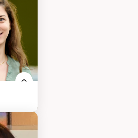
llicitude en
onisation de la
nt
 français
nt en contexte
turelle
oches
iques réflexives
-être en
des théories de
me, du féminisme