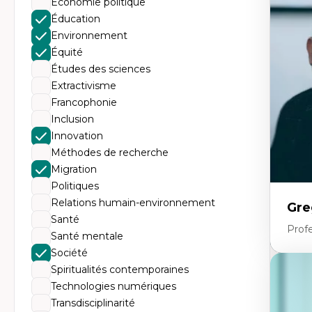
Économie politique
Th
Éc
Éducation
Él
Environnement
So
Ex
Équité
Cla
Études des sciences
Mo
Th
Extractivisme
Francophonie
Inclusion
Innovation
Méthodes de recherche
Migration
Politiques
Relations humain-environnement
Gre
Santé
Profe
Santé mentale
Société
Spiritualités contemporaines
Expe
Technologies numériques
Fr
Transdisciplinarité
An