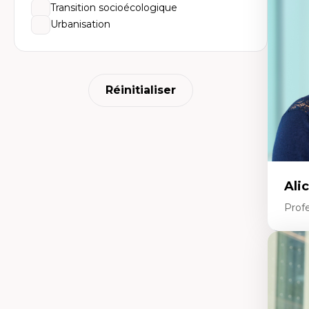
mé
Transition socioécologique
An
Urbanisation
tr
Re
le
Ép
nu
Th
Réinitialiser
La
La
Ju
in
Ali
Prof
Expe
Ac
te
Te
In