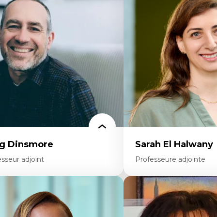
éories du développement
Éthique relationnelle et so
onomie politique comparée
éducation
ites économiques
Décolonisation et autocht
ciologie économique
formation à l’enseigneme
tractivisme
Littératie et didactique du
sses sociales
Éducation inclusive
uvements sociaux
Formation à l’enseigneme
éories de l’État
francophone minoritaire
Identité linguistique et cul
Recherche-action et appr
participatives
Leadership éducatif et prat
Éducation durable et bien
enseignement
g Dinsmore
Sarah El Halwany
sseur adjoint
Professeure adjointe
rtises
Expertises
agmentation des auditoires médiatiques
Les apports pédagogiques 
alyse multi-plateforme des auditoires
l'affect, du posthumanis