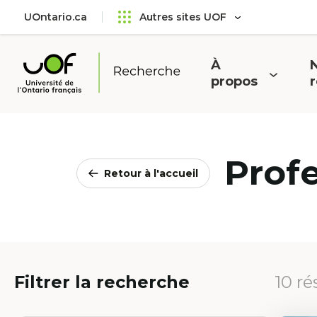
Aller
Passer
UOntario.ca
Autres sites UOF
au
au
menu
contenu
principal
À
N
Ouvrir
O
propos
Université
le
l
de
menu
l'Ontario
français
Prof
Retour à l'accueil
Filtrer la recherche
10 ré