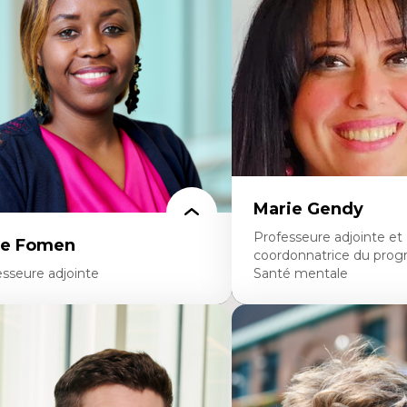
diatiques
dans l'éducation aux scien
alyse des comportements numériques à
L'apprentissage des scien
avers les données massives et l’IA
perspective socioécologiqu
cherche quantitative et qualitative sur
L’insertion professionnelle
s auditoires médiatiques
enseignant.e.s
istémologie des techniques de recherche
mérique et l’IA
éorie des droits de la personne
 pensée politique d’Hannah Arendt
 pensée politique à l’ère numérique
stice internationale et normes
ternationales
Marie Gendy
Professeure adjointe et
ce Fomen
coordonnatrice du pro
esseure adjointe
Santé mentale
rtises
Expertises
ceptabilité, acceptation et adoption des
Neuropsychiatrie et neuro
chnologies
Direction d'essais cliniques
chnologies d'apprentissage innovantes
Analyse des politiques et 
sertion professionnelle du nouveau
mentale