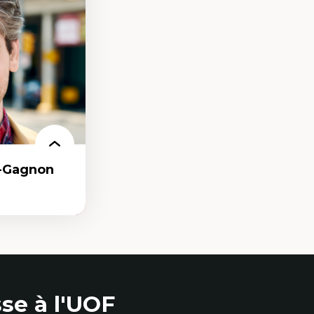
les d'essais
nnelle
linique
politiques
reprises
 et de rapports
at
r-Gagnon
as
se à l'UOF