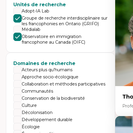
Expe
Unités de recherche
Di
Adopt-IA Lab
Mo
Groupe de recherche interdisciplinaire sur
Re
les francophonies en Ontario (GRIFO)
co
ur
Médialab
De
Observatoire en immigration
Pa
francophone au Canada (OIFC)
Ét
sa
Domaines de recherche
Acteurs plus qu'humains
Approche socio-écologique
Collaboration et méthodes participatives
Communautés
Tho
Conservation de la biodiversité
Culture
Profe
Décolonisation
Développement durable
Expe
Écologie