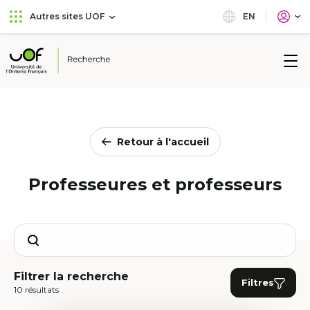
Aller
Passer
EN
Autres sites UOF
au
au
menu
contenu
principal
Université
de
l'Ontario
français
Retour à l'accueil
Professeures et professeurs
Search
Filtrer la recherche
Filtres
10 résultats