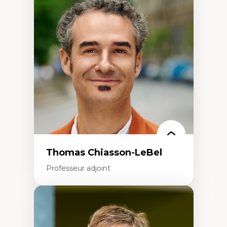
Économie circulaire
Modèles d’affaires durables
Histoire des faits économiques
Gestion durable des ressources naturelles
Écologie industrielle
Aménagement durable du territoire
Développement régional
Coopératives
Télétravail en milieu rural francophone
Transition socio-écologique
Thomas Chiasson-LeBel
Professeur adjoint
Expertises
Théories du développement
Économie politique comparée