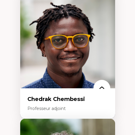
Expertises
Discours sur la ville et représentations
Mosquées, formes et usages au Canada
Reconnaissance et représentations des
communautés immigrantes dans l'espace
urbain
Design architectural et urbain
Patrimoine et patrimonialisation
Études postcoloniales et décolonisation des
savoirs
Chedrak Chembessi
Professeur adjoint
Expertises