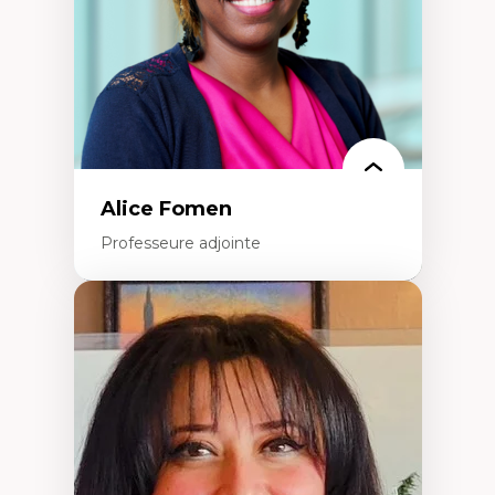
Alice Fomen
Professeure adjointe
Expertises
Acceptabilité, acceptation et adoption des
technologies
Technologies d'apprentissage innovantes
Insertion professionnelle du nouveau
personnel enseignant
Construction identitaire en milieu
minoritaire francophone
Technologies éducatives pour la formation
continue