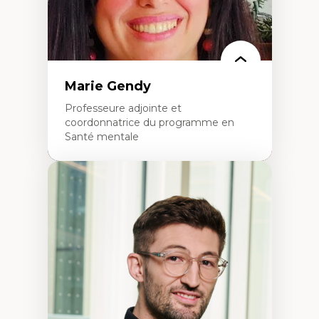
Marie Gendy
Professeure adjointe et
coordonnatrice du programme en
Santé mentale
Expertises
Neuropsychiatrie et neurosciences
Direction d'essais cliniques
Analyse des politiques et pratiques en santé
mentale
Développement de protocoles d'essais
cliniques
Collaboration interfonctionnelle
Leadership en recherche clinique
Développement de cadres politiques
Collaboration avec des entreprises
pharmaceutiques