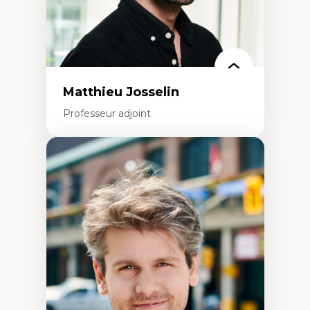
Rédaction de publications et de rapports
politiques
Enseignement et mentorat
Matthieu Josselin
Professeur adjoint
Expertises
Ethnographie critique des environnements
d’apprentissage des étudiant.e.s
Approche transdisciplinaire des
compétences socioaffectives et
interculturelles
Didactique des langues secondes et
compétence pragmatique
Andragogie
Méthodologies de recherche qualitative