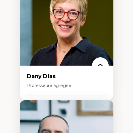
Élites économiques
Sociologie économique
Extractivisme
Classes sociales
Mouvements sociaux
Théories de l’État
Dany Dias
Professeure agrégée
Expertises
Pédagogies critiques et justice sociale
Éthique relationnelle et sollicitude en
éducation
Décolonisation et autochtonisation de la
formation à l’enseignement