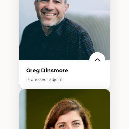
Littératie et didactique du français
Éducation inclusive
Formation à l’enseignement en contexte
francophone minoritaire
Identité linguistique et culturelle
Recherche-action et approches
participatives
Leadership éducatif et pratiques réflexives
Éducation durable et bien-être en
enseignement
Greg Dinsmore
Professeur adjoint
Expertises
Fragmentation des auditoires médiatiques
Analyse multi-plateforme des auditoires
médiatiques
Analyse des comportements numériques à
travers les données massives et l’IA