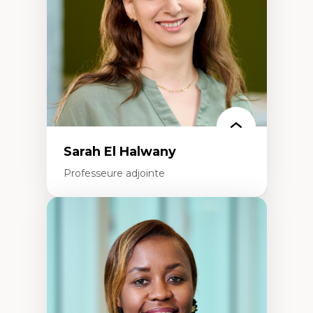
Recherche quantitative et qualitative sur
les auditoires médiatiques
Épistémologie des techniques de recherche
numérique et l’IA
Théorie des droits de la personne
La pensée politique d’Hannah Arendt
La pensée politique à l’ère numérique
Justice internationale et normes
internationales
Sarah El Halwany
Professeure adjointe
Expertises
Les apports pédagogiques des théories de
l'affect, du posthumanisme, du féminisme
dans l'éducation aux sciences
L'apprentissage des sciences/STIM dans une
perspective socioécologique de care
L’insertion professionnelle des
enseignant.e.s