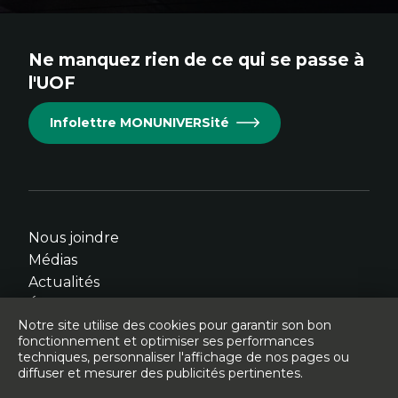
au
au
au
au
au
site.
site.
site.
site.
site.
Ne manquez rien de ce qui se passe à
Cet
Cet
Cet
Cet
Cet
l'UOF
hyperlien
hyperlien
hyperlien
hyperlien
hyperlien
s'ouvrira
s'ouvrira
s'ouvrira
s'ouvrira
s'ouvrira
Infolettre MONUNIVERSité
dans
dans
dans
dans
dans
une
une
une
une
une
nouvelle
nouvelle
nouvelle
nouvelle
nouvelle
fenêtre.
fenêtre.
fenêtre.
fenêtre.
fenêtre.
Nous joindre
Médias
Actualités
Événements
Notre site utilise des cookies pour garantir son bon
fonctionnement et optimiser ses performances
techniques, personnaliser l'affichage de nos pages ou
diffuser et mesurer des publicités pertinentes.
© Université de l'Ontario français - 2026