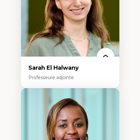
Recherche quantitative et qualitative sur
les auditoires médiatiques
Épistémologie des techniques de recherche
numérique et l’IA
Théorie des droits de la personne
La pensée politique d’Hannah Arendt
La pensée politique à l’ère numérique
Justice internationale et normes
internationales
Sarah El Halwany
Professeure adjointe
Expertises
Les apports pédagogiques des théories de
l'affect, du posthumanisme, du féminisme
dans l'éducation aux sciences
L'apprentissage des sciences/STIM dans une
perspective socioécologique de care
L’insertion professionnelle des
enseignant.e.s