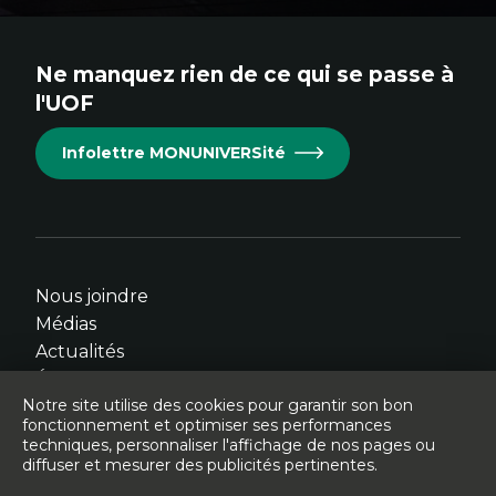
au
au
au
au
au
site.
site.
site.
site.
site.
Ne manquez rien de ce qui se passe à
Cet
Cet
Cet
Cet
Cet
l'UOF
hyperlien
hyperlien
hyperlien
hyperlien
hyperlien
s'ouvrira
s'ouvrira
s'ouvrira
s'ouvrira
s'ouvrira
Infolettre MONUNIVERSité
dans
dans
dans
dans
dans
une
une
une
une
une
nouvelle
nouvelle
nouvelle
nouvelle
nouvelle
fenêtre.
fenêtre.
fenêtre.
fenêtre.
fenêtre.
Nous joindre
Médias
Actualités
Événements
Notre site utilise des cookies pour garantir son bon
fonctionnement et optimiser ses performances
techniques, personnaliser l'affichage de nos pages ou
diffuser et mesurer des publicités pertinentes.
© Université de l'Ontario français - 2026