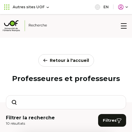
Aller
Passer
EN
Autres sites UOF
au
au
menu
contenu
principal
Université
de
l'Ontario
français
Retour à l'accueil
Professeures et professeurs
Search
Filtrer la recherche
Filtres
10 résultats