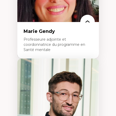
Marie Gendy
Professeure adjointe et
coordonnatrice du programme en
Santé mentale
Expertises
Neuropsychiatrie et neurosciences
Direction d'essais cliniques
Analyse des politiques et pratiques en santé
mentale
Développement de protocoles d'essais
cliniques
Collaboration interfonctionnelle
Leadership en recherche clinique
Développement de cadres politiques
Collaboration avec des entreprises
pharmaceutiques