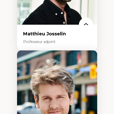
Rédaction de publications et de rapports
politiques
Enseignement et mentorat
Matthieu Josselin
Professeur adjoint
Expertises
Ethnographie critique des environnements
d’apprentissage des étudiant.e.s
Approche transdisciplinaire des
compétences socioaffectives et
interculturelles
Didactique des langues secondes et
compétence pragmatique
Andragogie
Méthodologies de recherche qualitative