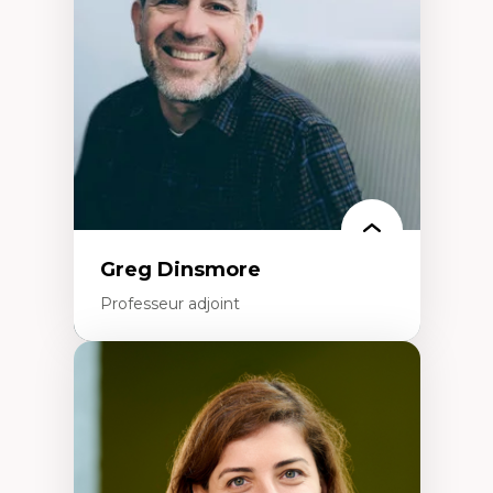
Littératie et didactique du français
Éducation inclusive
Formation à l’enseignement en contexte
francophone minoritaire
Identité linguistique et culturelle
Recherche-action et approches
participatives
Leadership éducatif et pratiques réflexives
Éducation durable et bien-être en
enseignement
Greg Dinsmore
Professeur adjoint
Expertises
Fragmentation des auditoires médiatiques
Analyse multi-plateforme des auditoires
médiatiques
Analyse des comportements numériques à
travers les données massives et l’IA