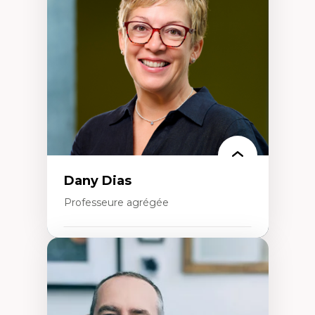
Élites économiques
Sociologie économique
Extractivisme
Classes sociales
Mouvements sociaux
Théories de l’État
Dany Dias
Professeure agrégée
Expertises
Pédagogies critiques et justice sociale
Éthique relationnelle et sollicitude en
éducation
Décolonisation et autochtonisation de la
formation à l’enseignement