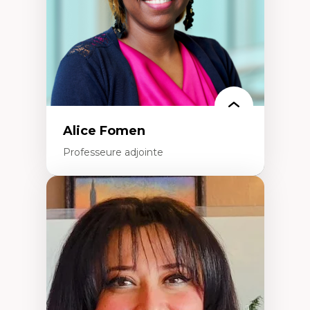
Alice Fomen
Professeure adjointe
Expertises
Acceptabilité, acceptation et adoption des
technologies
Technologies d'apprentissage innovantes
Insertion professionnelle du nouveau
personnel enseignant
Construction identitaire en milieu
minoritaire francophone
Technologies éducatives pour la formation
continue