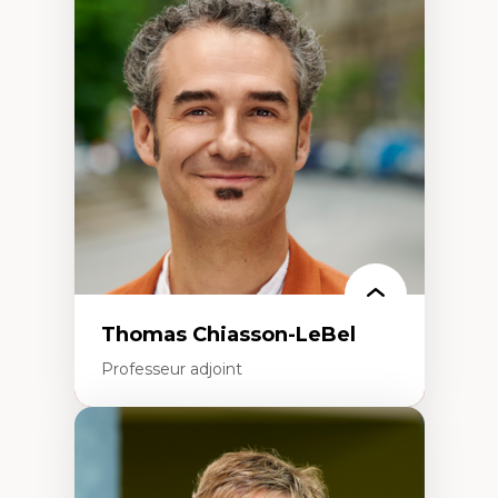
Économie circulaire
Modèles d’affaires durables
Histoire des faits économiques
Gestion durable des ressources naturelles
Écologie industrielle
Aménagement durable du territoire
Développement régional
Coopératives
Télétravail en milieu rural francophone
Transition socio-écologique
Thomas Chiasson-LeBel
Professeur adjoint
Expertises
Théories du développement
Économie politique comparée