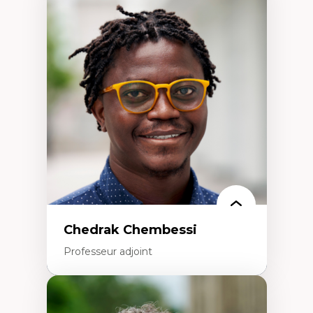
Expertises
Discours sur la ville et représentations
Mosquées, formes et usages au Canada
Reconnaissance et représentations des
communautés immigrantes dans l'espace
urbain
Design architectural et urbain
Patrimoine et patrimonialisation
Études postcoloniales et décolonisation des
savoirs
Chedrak Chembessi
Professeur adjoint
Expertises