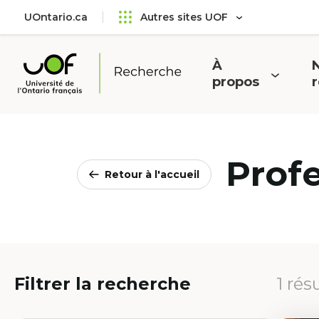
Aller
Passer
UOntario.ca
Autres sites UOF
au
au
menu
contenu
principal
À
N
Ouvrir
O
propos
Université
le
l
de
menu
l'Ontario
français
Prof
Retour à l'accueil
Filtrer la recherche
1 rés