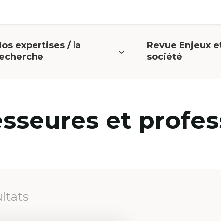
os expertises / la
Revue Enjeux e
uvrir
Ouvrir
recherche
société
e
le
menu
menu
esseures et profes
ultats