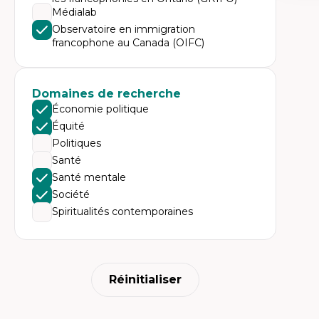
Expe
Médialab
Ne
Observatoire en immigration
Dir
francophone au Canada (OIFC)
An
me
Dé
cl
Co
Domaines de recherche
Le
Économie politique
Dé
Co
Équité
ph
Politiques
Ré
po
Santé
En
Santé mentale
Société
Spiritualités contemporaines
Réinitialiser