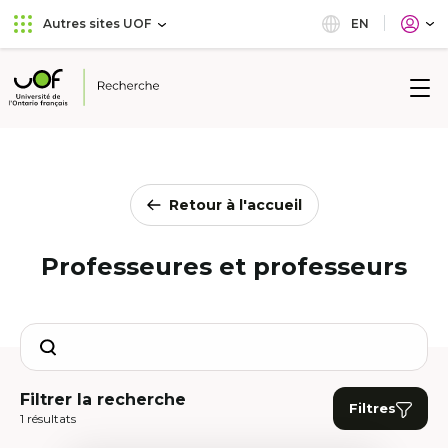
Aller
Passer
EN
Autres sites UOF
au
au
menu
contenu
principal
Université
de
l'Ontario
français
Retour à l'accueil
Professeures et professeurs
Search
Filtrer la recherche
Filtres
1 résultats