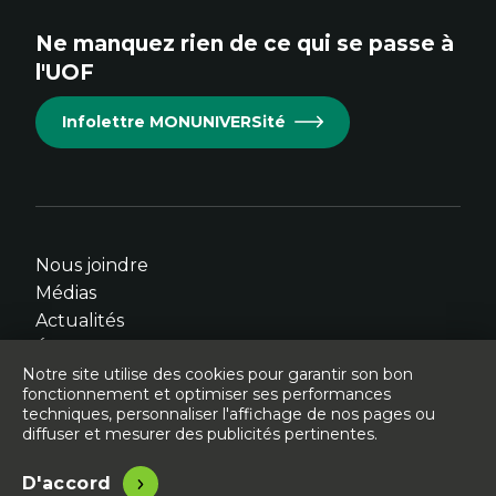
site.
site.
site.
site.
site.
Ne manquez rien de ce qui se passe à
Cet
Cet
Cet
Cet
Cet
l'UOF
hyperlien
hyperlien
hyperlien
hyperlien
hyperlien
s'ouvrira
s'ouvrira
s'ouvrira
s'ouvrira
s'ouvrira
Infolettre MONUNIVERSité
dans
dans
dans
dans
dans
une
une
une
une
une
nouvelle
nouvelle
nouvelle
nouvelle
nouvelle
fenêtre.
fenêtre.
fenêtre.
fenêtre.
fenêtre.
Nous joindre
Médias
Actualités
Événements
Notre site utilise des cookies pour garantir son bon
fonctionnement et optimiser ses performances
techniques, personnaliser l'affichage de nos pages ou
diffuser et mesurer des publicités pertinentes.
© Université de l'Ontario français - 2026
Légal
Accessibilité
D'accord
Site conçu, développé et hébergé par
Libéo