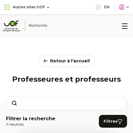
Aller
Passer
EN
Autres sites UOF
au
au
menu
contenu
principal
Université
de
l'Ontario
français
Retour à l'accueil
Professeures et professeurs
Search
Filtrer la recherche
Filtres
11 résultats