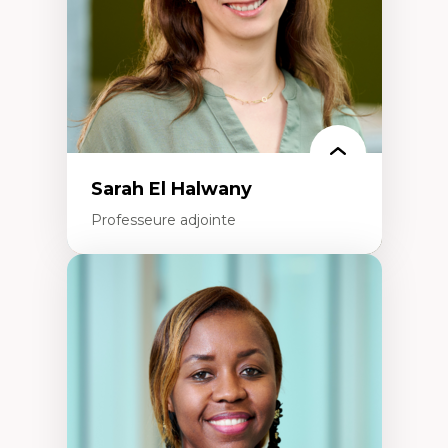
Épistémologie des techniques de recherche
numérique et l’IA
Théorie des droits de la personne
La pensée politique d’Hannah Arendt
La pensée politique à l’ère numérique
Justice internationale et normes
internationales
Sarah El Halwany
Professeure adjointe
Expertises
Les apports pédagogiques des théories de
l'affect, du posthumanisme, du féminisme
dans l'éducation aux sciences
L'apprentissage des sciences/STIM dans une
perspective socioécologique de care
L’insertion professionnelle des
enseignant.e.s