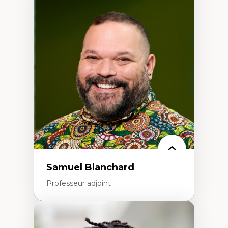
Expertises
Discours sur la ville et représentations
Mosquées, formes et usages au Canada
Reconnaissance et représentations des
communautés immigrantes dans l'espace
urbain
Design architectural et urbain
Patrimoine et patrimonialisation
Études postcoloniales et décolonisation des
savoirs
Samuel Blanchard
Professeur adjoint
Expertises