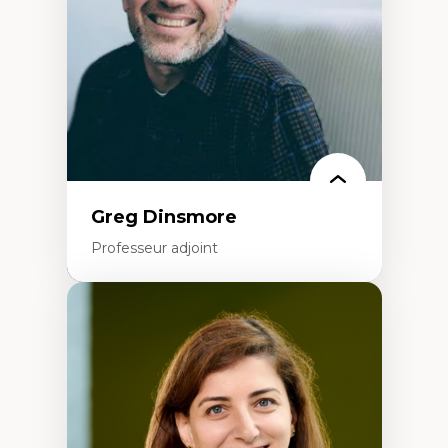
Littératie et didactique du français
Éducation inclusive
Formation à l’enseignement en contexte
francophone minoritaire
Identité linguistique et culturelle
Recherche-action et approches
participatives
Leadership éducatif et pratiques réflexives
Éducation durable et bien-être en
enseignement
Greg Dinsmore
Professeur adjoint
Expertises
Fragmentation des auditoires médiatiques
Analyse multi-plateforme des auditoires
médiatiques
Analyse des comportements numériques à
travers les données massives et l’IA
Recherche quantitative et qualitative sur
les auditoires médiatiques