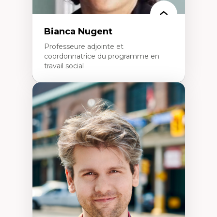
politiques
Enseignement et mentorat
Bianca Nugent
Professeure adjointe et
coordonnatrice du programme en
travail social
Expertises
Travail social, action et justice sociale
Fondements de l’intervention et des
nouvelles pratiques en travail social et en
éducation inclusive
Minorités linguistiques, offre active et
francophonie plurielle en contexte
linguistique minoritaire
Études critiques sur le handicap, la
neurodiversité, l'agentivité et les injustices
épistémiques
Intersectionnalité et réalités 2SLGBTQ+
Méthodes d’interventions et approches
antiraciste, décoloniale, anti-oppressive
Approche interculturelle critique