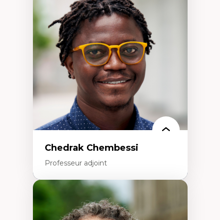
Didactique des sciences – processus
d’enquête et culture scientifique
Éducation en milieu minoritaire –
construction identitaire et conscience
critique
Technologies éducatives – ludification et
programmation pédagogique
La langue dans toutes les matières –
environnement discursif et langage
scientifique
Chedrak Chembessi
Professeur adjoint
Expertises
Économie circulaire
Modèles d’affaires durables