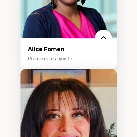
Alice Fomen
Professeure adjointe
Expertises
Acceptabilité, acceptation et adoption des
technologies
Technologies d'apprentissage innovantes
Insertion professionnelle du nouveau
personnel enseignant
Construction identitaire en milieu
minoritaire francophone
Technologies éducatives pour la formation
continue