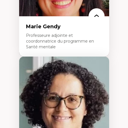
Marie Gendy
Professeure adjointe et
coordonnatrice du programme en
Santé mentale
Expertises
Neuropsychiatrie et neurosciences
Direction d'essais cliniques
Analyse des politiques et pratiques en santé
mentale
Développement de protocoles d'essais
cliniques
Collaboration interfonctionnelle
Leadership en recherche clinique
Développement de cadres politiques
Collaboration avec des entreprises
pharmaceutiques
Rédaction de publications et de rapports