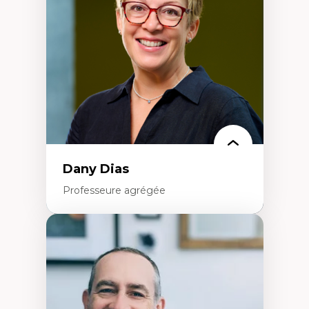
Extractivisme
Classes sociales
Mouvements sociaux
Théories de l’État
Dany Dias
Professeure agrégée
Expertises
Pédagogies critiques et justice sociale
Éthique relationnelle et sollicitude en
éducation
Décolonisation et autochtonisation de la
formation à l’enseignement