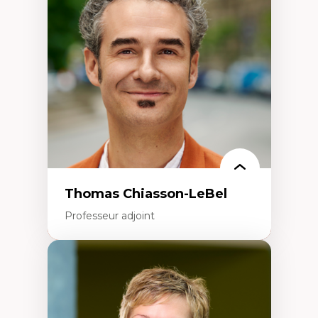
Histoire des faits économiques
Gestion durable des ressources naturelles
Écologie industrielle
Aménagement durable du territoire
Développement régional
Coopératives
Télétravail en milieu rural francophone
Transition socio-écologique
Thomas Chiasson-LeBel
Professeur adjoint
Expertises
Théories du développement
Économie politique comparée
Élites économiques
Sociologie économique