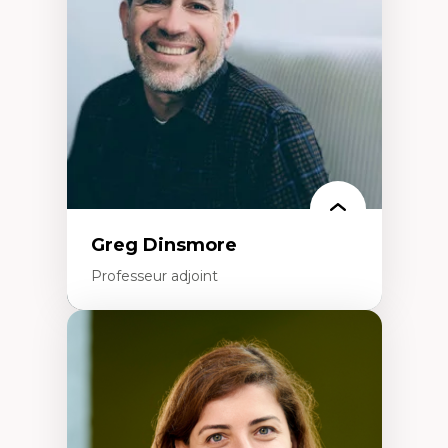
Extractivisme
Classes sociales
Mouvements sociaux
Théories de l’État
Greg Dinsmore
Professeur adjoint
Expertises
Fragmentation des auditoires médiatiques
Analyse multi-plateforme des auditoires
médiatiques
Analyse des comportements numériques à
travers les données massives et l’IA