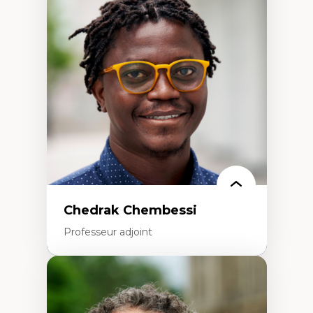
Discours sur la ville et représentations
Mosquées, formes et usages au Canada
Reconnaissance et représentations des
communautés immigrantes dans l'espace
urbain
Design architectural et urbain
Patrimoine et patrimonialisation
Études postcoloniales et décolonisation des
savoirs
Chedrak Chembessi
Professeur adjoint
Expertises
Économie circulaire
Modèles d’affaires durables