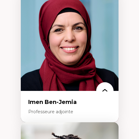
Expertises
Méthodes de recherche
Acteurs plus qu'humains
Approches socio-écologiques
Conservation de la biodiversité
Collaboration et méthodes participatives
Études des sciences
Relations humain-environnement
Transdisciplinarité
Imen Ben-Jemia
Professeure adjointe
Expertises