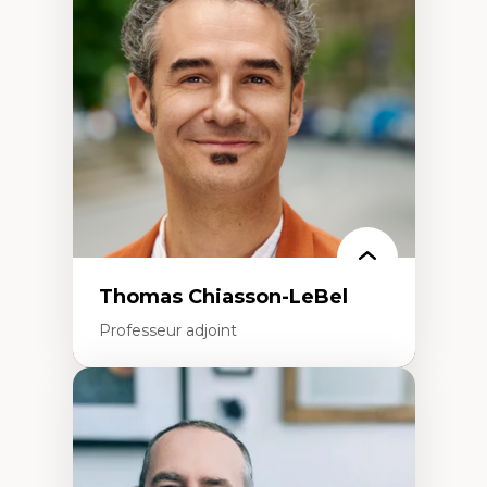
Histoire des faits économiques
Gestion durable des ressources naturelles
Écologie industrielle
Aménagement durable du territoire
Développement régional
Coopératives
Télétravail en milieu rural francophone
Transition socio-écologique
Thomas Chiasson-LeBel
Professeur adjoint
Expertises
Théories du développement
Économie politique comparée
Élites économiques
Sociologie économique