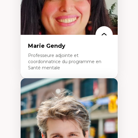
Marie Gendy
Professeure adjointe et
coordonnatrice du programme en
Santé mentale
Expertises
Neuropsychiatrie et neurosciences
Direction d'essais cliniques
Analyse des politiques et pratiques en santé
mentale
Développement de protocoles d'essais
cliniques
Collaboration interfonctionnelle
Leadership en recherche clinique
Développement de cadres politiques