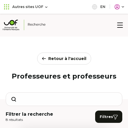
Aller
Passer
EN
Autres sites UOF
au
au
menu
contenu
principal
Université
de
l'Ontario
français
Retour à l'accueil
Professeures et professeurs
Search
Filtrer la recherche
Filtres
8 résultats