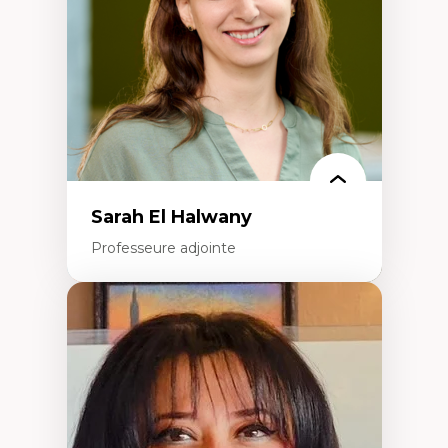
Recherche quantitative et qualitative sur
les auditoires médiatiques
Épistémologie des techniques de recherche
numérique et l’IA
Théorie des droits de la personne
La pensée politique d’Hannah Arendt
La pensée politique à l’ère numérique
Justice internationale et normes
internationales
Sarah El Halwany
Professeure adjointe
Expertises
Les apports pédagogiques des théories de
l'affect, du posthumanisme, du féminisme
dans l'éducation aux sciences
L'apprentissage des sciences/STIM dans une
perspective socioécologique de care
L’insertion professionnelle des
enseignant.e.s