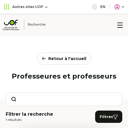
Aller
Passer
EN
Autres sites UOF
au
au
menu
contenu
principal
Université
de
l'Ontario
français
Retour à l'accueil
Professeures et professeurs
Search
Filtrer la recherche
Filtres
1 résultats