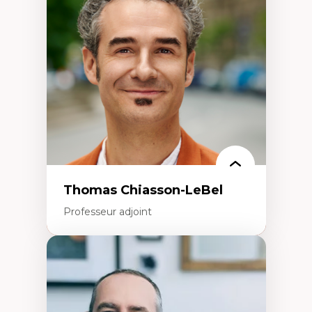
Histoire des faits économiques
Gestion durable des ressources naturelles
Écologie industrielle
Aménagement durable du territoire
Développement régional
Coopératives
Télétravail en milieu rural francophone
Transition socio-écologique
Thomas Chiasson-LeBel
Professeur adjoint
Expertises
Théories du développement
Économie politique comparée
Élites économiques
Sociologie économique