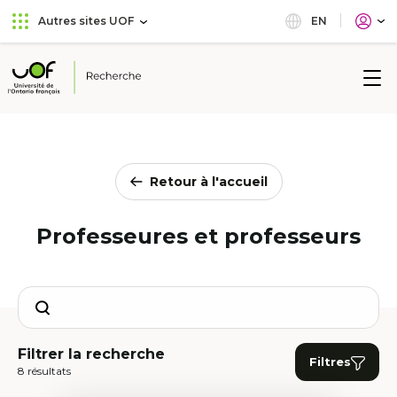
Aller
Passer
EN
Autres sites UOF
au
au
menu
contenu
principal
Université
de
l'Ontario
français
Retour à l'accueil
Professeures et professeurs
Search
Filtrer la recherche
Filtres
8 résultats