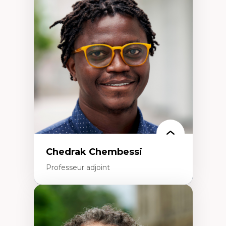
Discours sur la ville et représentations
Mosquées, formes et usages au Canada
Reconnaissance et représentations des
communautés immigrantes dans l'espace
urbain
Design architectural et urbain
Patrimoine et patrimonialisation
Études postcoloniales et décolonisation des
savoirs
Chedrak Chembessi
Professeur adjoint
Expertises
Économie circulaire
Modèles d’affaires durables