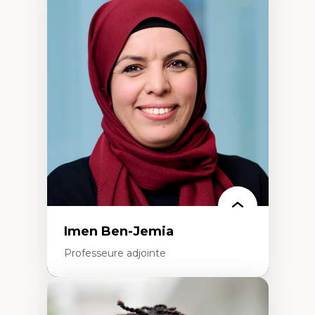
Expertises
Méthodes de recherche
Acteurs plus qu'humains
Approches socio-écologiques
Conservation de la biodiversité
Collaboration et méthodes participatives
Études des sciences
Relations humain-environnement
Transdisciplinarité
Imen Ben-Jemia
Professeure adjointe
Expertises