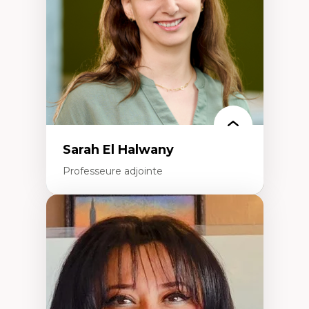
Recherche quantitative et qualitative sur
les auditoires médiatiques
Épistémologie des techniques de recherche
numérique et l’IA
Théorie des droits de la personne
La pensée politique d’Hannah Arendt
La pensée politique à l’ère numérique
Justice internationale et normes
internationales
Sarah El Halwany
Professeure adjointe
Expertises
Les apports pédagogiques des théories de
l'affect, du posthumanisme, du féminisme
dans l'éducation aux sciences
L'apprentissage des sciences/STIM dans une
perspective socioécologique de care
L’insertion professionnelle des
enseignant.e.s