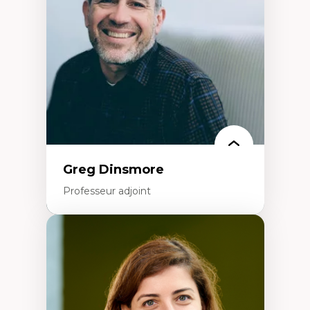
Extractivisme
Classes sociales
Mouvements sociaux
Théories de l’État
Greg Dinsmore
Professeur adjoint
Expertises
Fragmentation des auditoires médiatiques
Analyse multi-plateforme des auditoires
médiatiques
Analyse des comportements numériques à
travers les données massives et l’IA