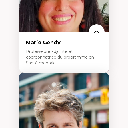
Marie Gendy
Professeure adjointe et
coordonnatrice du programme en
Santé mentale
Expertises
Neuropsychiatrie et neurosciences
Direction d'essais cliniques
Analyse des politiques et pratiques en santé
mentale
Développement de protocoles d'essais
cliniques
Collaboration interfonctionnelle
Leadership en recherche clinique
Développement de cadres politiques