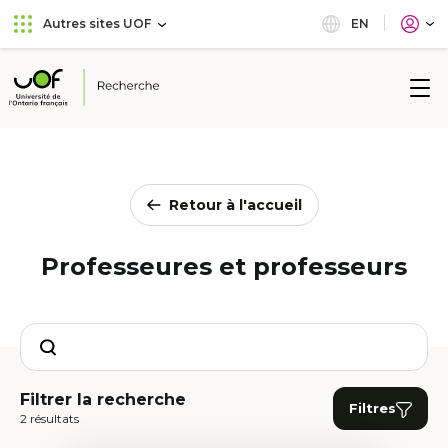
Aller
Passer
EN
Autres sites UOF
au
au
menu
contenu
principal
Université
de
l'Ontario
français
Retour à l'accueil
Professeures et professeurs
Search
Filtrer la recherche
Filtres
2 résultats