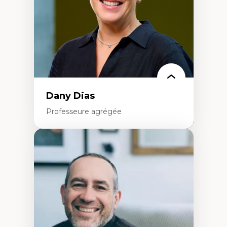
Théories de l’État
Dany Dias
Professeure agrégée
Expertises
Pédagogies critiques et justice sociale
Éthique relationnelle et sollicitude en
éducation
Décolonisation et autochtonisation de la
formation à l’enseignement
Littératie et didactique du français
Éducation inclusive
Formation à l’enseignement en contexte
francophone minoritaire