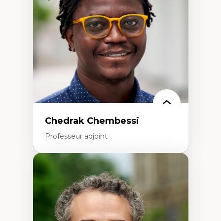
Politiques migratoires
Réfugiés
Demandeurs d’asile
Migrations irrégulières
Migrations temporaires
Migration et changement climatique
Migration et développement
Chedrak Chembessi
Professeur adjoint
Expertises
Économie circulaire
Modèles d’affaires durables
Histoire des faits économiques
Gestion durable des ressources naturelles
Écologie industrielle