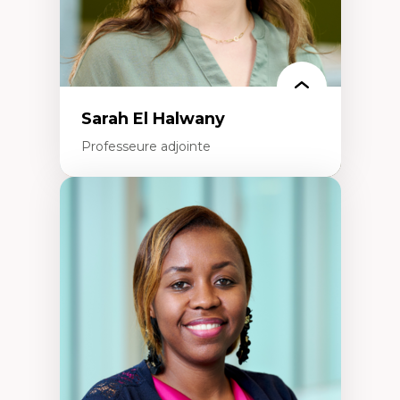
La pensée politique à l’ère numérique
Justice internationale et normes
internationales
Sarah El Halwany
Professeure adjointe
Expertises
Les apports pédagogiques des théories de
l'affect, du posthumanisme, du féminisme
dans l'éducation aux sciences
L'apprentissage des sciences/STIM dans une
perspective socioécologique de care
L’insertion professionnelle des
enseignant.e.s