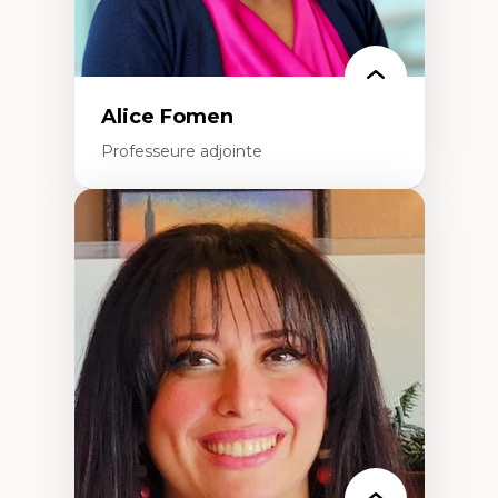
Alice Fomen
Professeure adjointe
Expertises
Acceptabilité, acceptation et adoption des
technologies
Technologies d'apprentissage innovantes
Insertion professionnelle du nouveau
personnel enseignant
Construction identitaire en milieu
minoritaire francophone
Technologies éducatives pour la formation
continue