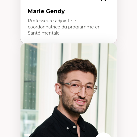
Marie Gendy
Professeure adjointe et
coordonnatrice du programme en
Santé mentale
Expertises
Neuropsychiatrie et neurosciences
Direction d'essais cliniques
Analyse des politiques et pratiques en santé
mentale
Développement de protocoles d'essais
cliniques
Collaboration interfonctionnelle
Leadership en recherche clinique
Développement de cadres politiques
Collaboration avec des entreprises
pharmaceutiques
Rédaction de publications et de rapports
politiques
Enseignement et mentorat