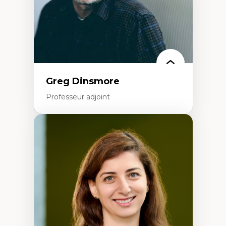
Identité linguistique et culturelle
Recherche-action et approches
participatives
Leadership éducatif et pratiques réflexives
Éducation durable et bien-être en
enseignement
Greg Dinsmore
Professeur adjoint
Expertises
Fragmentation des auditoires médiatiques
Analyse multi-plateforme des auditoires
médiatiques
Analyse des comportements numériques à
travers les données massives et l’IA
Recherche quantitative et qualitative sur
les auditoires médiatiques
Épistémologie des techniques de recherche
numérique et l’IA
Théorie des droits de la personne
La pensée politique d’Hannah Arendt