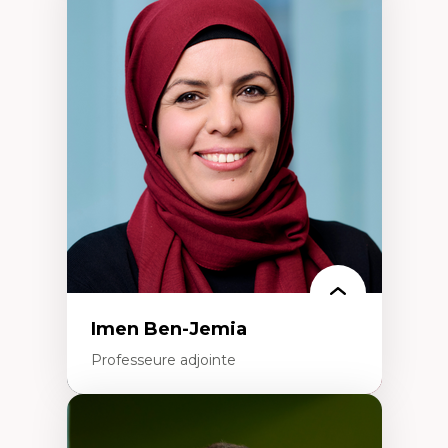
Expertises
Méthodes de recherche
Acteurs plus qu'humains
Approches socio-écologiques
Conservation de la biodiversité
Collaboration et méthodes participatives
Études des sciences
Relations humain-environnement
Transdisciplinarité
Imen Ben-Jemia
Professeure adjointe
Expertises