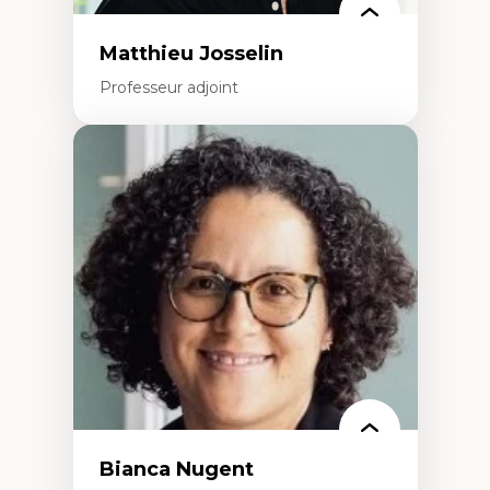
Matthieu Josselin
Professeur adjoint
Expertises
Ethnographie critique des environnements
d’apprentissage des étudiant.e.s
Approche transdisciplinaire des
compétences socioaffectives et
interculturelles
Didactique des langues secondes et
compétence pragmatique
Andragogie
Méthodologies de recherche qualitative
Bianca Nugent