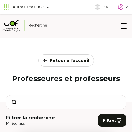
Aller
Passer
EN
Autres sites UOF
au
au
menu
contenu
principal
Université
de
l'Ontario
français
Retour à l'accueil
Professeures et professeurs
Search
Filtrer la recherche
Filtres
14 résultats