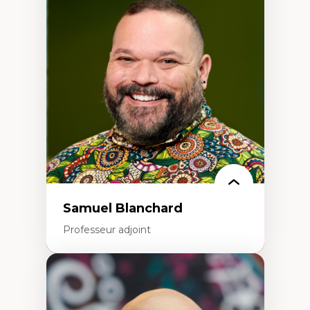
Discours sur la ville et représentations
Mosquées, formes et usages au Canada
Reconnaissance et représentations des
communautés immigrantes dans l'espace
urbain
Design architectural et urbain
Patrimoine et patrimonialisation
Études postcoloniales et décolonisation des
savoirs
Samuel Blanchard
Professeur adjoint
Expertises
Didactique des sciences – processus
d’enquête et culture scientifique