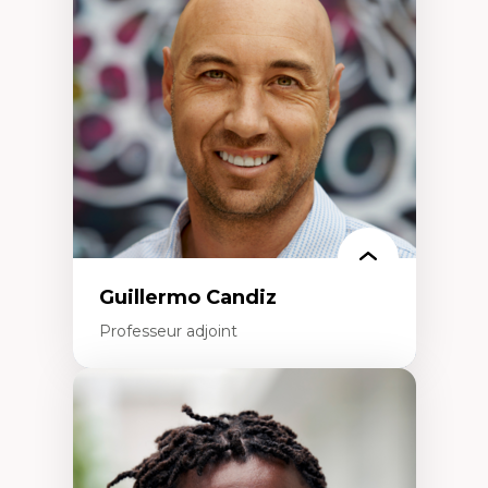
Éducation en milieu minoritaire –
construction identitaire et conscience
critique
Technologies éducatives – ludification et
programmation pédagogique
La langue dans toutes les matières –
environnement discursif et langage
scientifique
Guillermo Candiz
Professeur adjoint
Expertises
Trajectoires migratoires
Migrations forcées
Études des frontières; Enjeux géopolitiques
des migrations