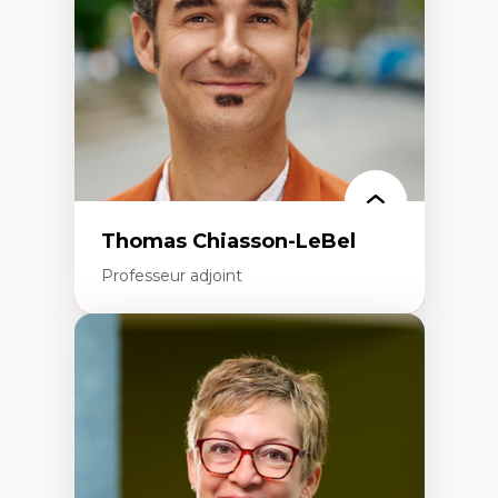
Aménagement durable du territoire
Développement régional
Coopératives
Télétravail en milieu rural francophone
Transition socio-écologique
Thomas Chiasson-LeBel
Professeur adjoint
Expertises
Théories du développement
Économie politique comparée
Élites économiques
Sociologie économique
Extractivisme
Classes sociales
Mouvements sociaux