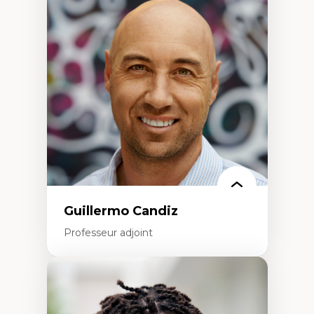
Didactique des sciences – processus
d’enquête et culture scientifique
Éducation en milieu minoritaire –
construction identitaire et conscience
critique
Technologies éducatives – ludification et
programmation pédagogique
La langue dans toutes les matières –
environnement discursif et langage
scientifique
Guillermo Candiz
Professeur adjoint
Expertises
Trajectoires migratoires
Migrations forcées