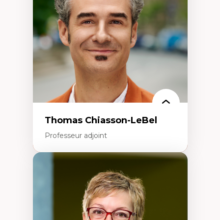
Écologie industrielle
Aménagement durable du territoire
Développement régional
Coopératives
Télétravail en milieu rural francophone
Transition socio-écologique
Thomas Chiasson-LeBel
Professeur adjoint
Expertises
Théories du développement
Économie politique comparée
Élites économiques
Sociologie économique
Extractivisme