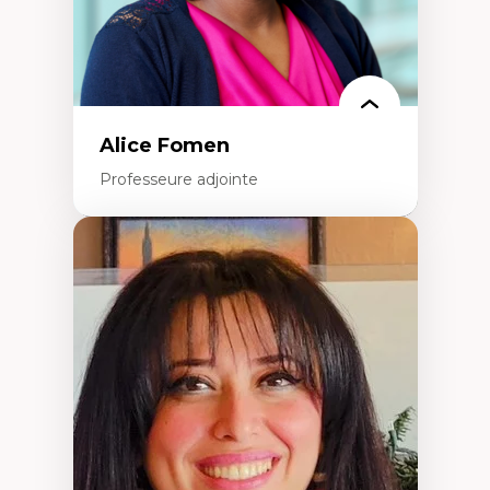
Alice Fomen
Professeure adjointe
Expertises
Acceptabilité, acceptation et adoption des
technologies
Technologies d'apprentissage innovantes
Insertion professionnelle du nouveau
personnel enseignant
Construction identitaire en milieu
minoritaire francophone
Technologies éducatives pour la formation
continue