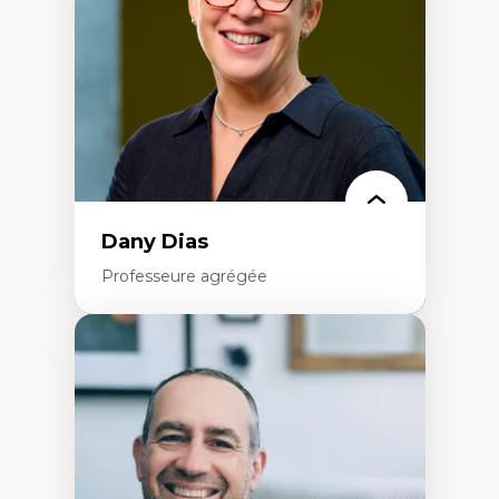
Classes sociales
Mouvements sociaux
Théories de l’État
Dany Dias
Professeure agrégée
Expertises
Pédagogies critiques et justice sociale
Éthique relationnelle et sollicitude en
éducation
Décolonisation et autochtonisation de la
formation à l’enseignement
Littératie et didactique du français
Éducation inclusive