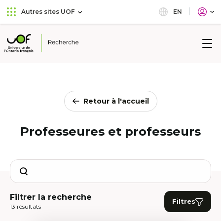
Aller
Passer
EN
Autres sites UOF
au
au
menu
contenu
principal
Université
de
l'Ontario
français
Retour à l'accueil
Professeures et professeurs
Search
Filtrer la recherche
Filtres
13 résultats