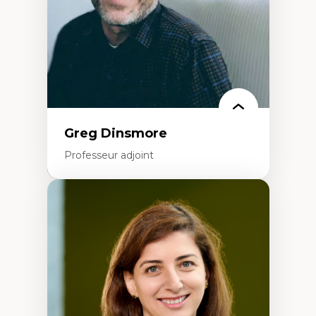
Formation à l’enseignement en contexte
francophone minoritaire
Identité linguistique et culturelle
Recherche-action et approches
participatives
Leadership éducatif et pratiques réflexives
Éducation durable et bien-être en
enseignement
Greg Dinsmore
Professeur adjoint
Expertises
Fragmentation des auditoires médiatiques
Analyse multi-plateforme des auditoires
médiatiques
Analyse des comportements numériques à
travers les données massives et l’IA
Recherche quantitative et qualitative sur
les auditoires médiatiques
Épistémologie des techniques de recherche
numérique et l’IA