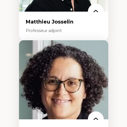
Matthieu Josselin
Professeur adjoint
Expertises
Ethnographie critique des environnements
d’apprentissage des étudiant.e.s
Approche transdisciplinaire des
compétences socioaffectives et
interculturelles
Didactique des langues secondes et
compétence pragmatique
Andragogie
Méthodologies de recherche qualitative