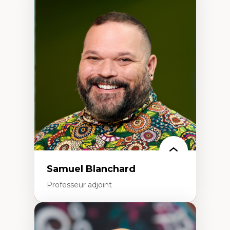
Expertises
Discours sur la ville et représentations
Mosquées, formes et usages au Canada
Reconnaissance et représentations des
communautés immigrantes dans l'espace
urbain
Design architectural et urbain
Patrimoine et patrimonialisation
Études postcoloniales et décolonisation des
savoirs
Samuel Blanchard
Professeur adjoint
Expertises