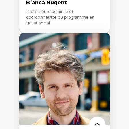
Bianca Nugent
Professeure adjointe et
coordonnatrice du programme en
travail social
Expertises
Travail social, action et justice sociale
Fondements de l’intervention et des
nouvelles pratiques en travail social et en
éducation inclusive
Minorités linguistiques, offre active et
francophonie plurielle en contexte
linguistique minoritaire
Études critiques sur le handicap, la
neurodiversité, l'agentivité et les injustices
épistémiques
Intersectionnalité et réalités 2SLGBTQ+
Méthodes d’interventions et approches
antiraciste, décoloniale, anti-oppressive
Approche interculturelle critique
Pair-aidance, proche aidance, famille
choisie et soutien mutuel
Intervention de groupe, communautaire,
familiale et interpersonnelle