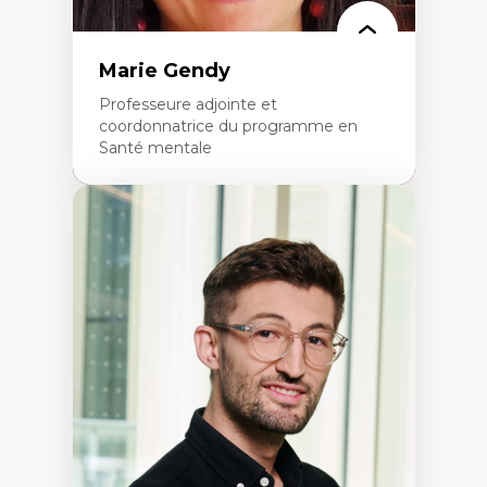
Marie Gendy
Professeure adjointe et
coordonnatrice du programme en
Santé mentale
Expertises
Neuropsychiatrie et neurosciences
Direction d'essais cliniques
Analyse des politiques et pratiques en santé
mentale
Développement de protocoles d'essais
cliniques
Collaboration interfonctionnelle
Leadership en recherche clinique
Développement de cadres politiques
Collaboration avec des entreprises
pharmaceutiques
Rédaction de publications et de rapports
politiques
Enseignement et mentorat