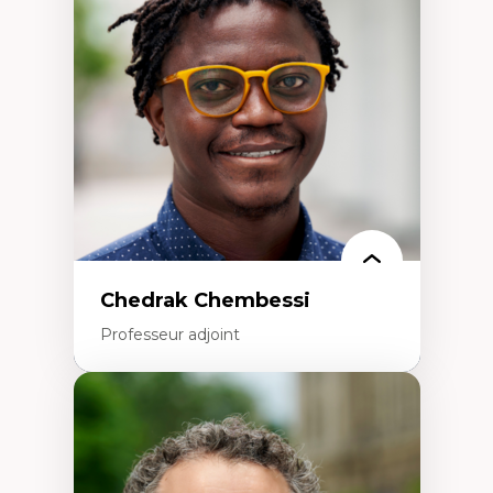
Études des frontières; Enjeux géopolitiques
des migrations
Politiques migratoires
Réfugiés
Demandeurs d’asile
Migrations irrégulières
Migrations temporaires
Migration et changement climatique
Migration et développement
Chedrak Chembessi
Professeur adjoint
Expertises
Économie circulaire
Modèles d’affaires durables
Histoire des faits économiques
Gestion durable des ressources naturelles