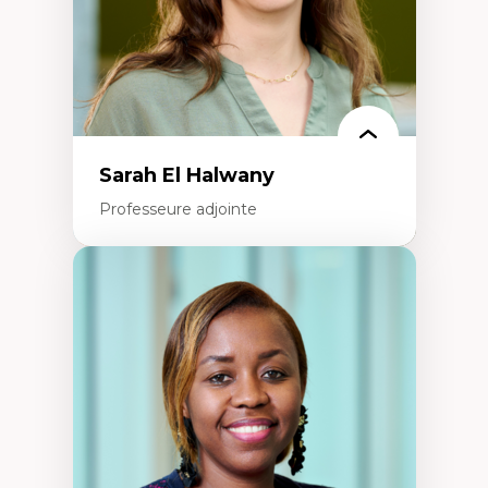
Théorie des droits de la personne
La pensée politique d’Hannah Arendt
La pensée politique à l’ère numérique
Justice internationale et normes
internationales
Sarah El Halwany
Professeure adjointe
Expertises
Les apports pédagogiques des théories de
l'affect, du posthumanisme, du féminisme
dans l'éducation aux sciences
L'apprentissage des sciences/STIM dans une
perspective socioécologique de care
L’insertion professionnelle des
enseignant.e.s