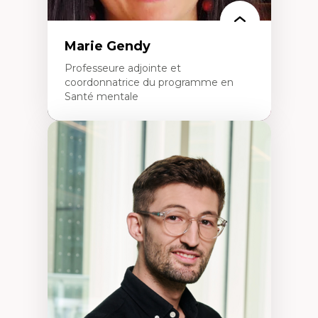
Marie Gendy
Professeure adjointe et
coordonnatrice du programme en
Santé mentale
Expertises
Neuropsychiatrie et neurosciences
Direction d'essais cliniques
Analyse des politiques et pratiques en santé
mentale
Développement de protocoles d'essais
cliniques
Collaboration interfonctionnelle
Leadership en recherche clinique
Développement de cadres politiques
Collaboration avec des entreprises
pharmaceutiques
Rédaction de publications et de rapports
politiques
Enseignement et mentorat