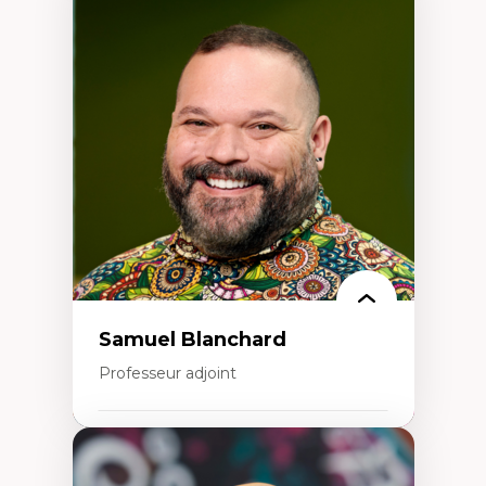
Expertises
Discours sur la ville et représentations
Mosquées, formes et usages au Canada
Reconnaissance et représentations des
communautés immigrantes dans l'espace
urbain
Design architectural et urbain
Patrimoine et patrimonialisation
Études postcoloniales et décolonisation des
savoirs
Samuel Blanchard
Professeur adjoint
Expertises
Didactique des sciences – processus