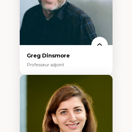
francophone minoritaire
Identité linguistique et culturelle
Recherche-action et approches
participatives
Leadership éducatif et pratiques réflexives
Éducation durable et bien-être en
enseignement
Greg Dinsmore
Professeur adjoint
Expertises
Fragmentation des auditoires médiatiques
Analyse multi-plateforme des auditoires
médiatiques
Analyse des comportements numériques à
travers les données massives et l’IA
Recherche quantitative et qualitative sur
les auditoires médiatiques
Épistémologie des techniques de recherche
numérique et l’IA