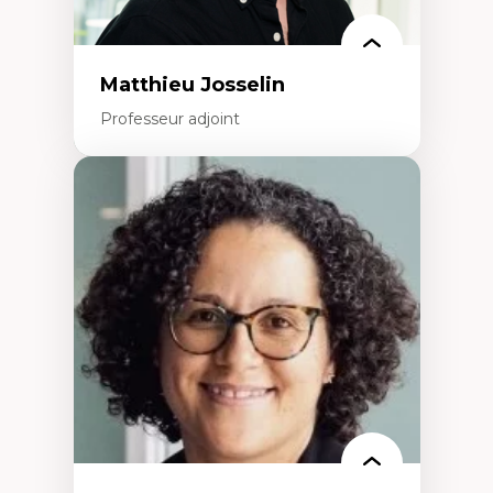
Matthieu Josselin
Professeur adjoint
Expertises
Ethnographie critique des environnements
d’apprentissage des étudiant.e.s
Approche transdisciplinaire des
compétences socioaffectives et
interculturelles
Didactique des langues secondes et
compétence pragmatique
Andragogie
Méthodologies de recherche qualitative