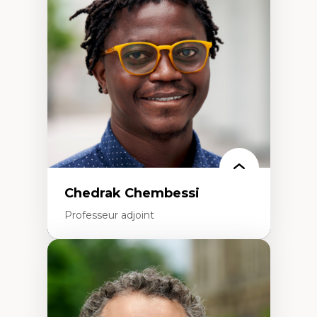
Études des frontières; Enjeux géopolitiques
des migrations
Politiques migratoires
Réfugiés
Demandeurs d’asile
Migrations irrégulières
Migrations temporaires
Migration et changement climatique
Migration et développement
Chedrak Chembessi
Professeur adjoint
Expertises
Économie circulaire
Modèles d’affaires durables
Histoire des faits économiques
Gestion durable des ressources naturelles