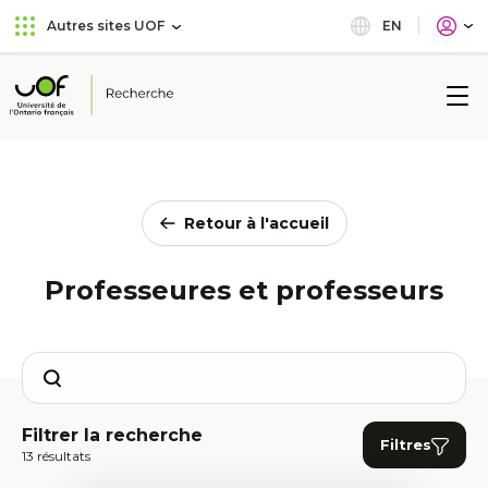
Aller
Passer
EN
Autres sites UOF
au
au
menu
contenu
principal
Université
de
l'Ontario
français
Retour à l'accueil
Professeures et professeurs
Search
Filtrer la recherche
Filtres
13 résultats