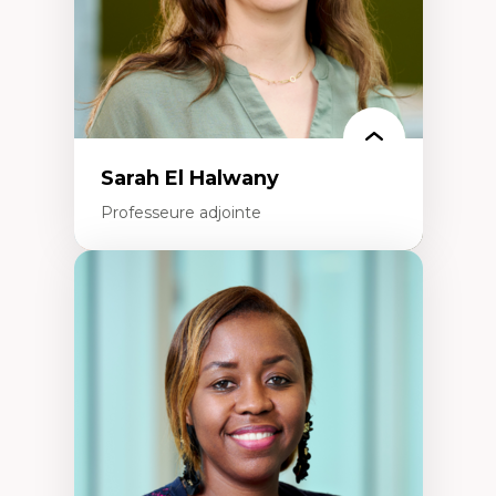
Théorie des droits de la personne
La pensée politique d’Hannah Arendt
La pensée politique à l’ère numérique
Justice internationale et normes
internationales
Sarah El Halwany
Professeure adjointe
Expertises
Les apports pédagogiques des théories de
l'affect, du posthumanisme, du féminisme
dans l'éducation aux sciences
L'apprentissage des sciences/STIM dans une
perspective socioécologique de care
L’insertion professionnelle des
enseignant.e.s