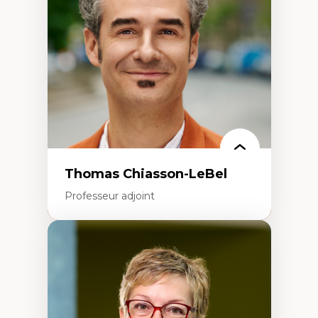
Écologie industrielle
Aménagement durable du territoire
Développement régional
Coopératives
Télétravail en milieu rural francophone
Transition socio-écologique
Thomas Chiasson-LeBel
Professeur adjoint
Expertises
Théories du développement
Économie politique comparée
Élites économiques
Sociologie économique
Extractivisme