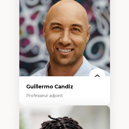
d’enquête et culture scientifique
Éducation en milieu minoritaire –
construction identitaire et conscience
critique
Technologies éducatives – ludification et
programmation pédagogique
La langue dans toutes les matières –
environnement discursif et langage
scientifique
Guillermo Candiz
Professeur adjoint
Expertises
Trajectoires migratoires
Migrations forcées