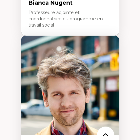
Bianca Nugent
Professeure adjointe et
coordonnatrice du programme en
travail social
Expertises
Travail social, action et justice sociale
Fondements de l’intervention et des
nouvelles pratiques en travail social et en
éducation inclusive
Minorités linguistiques, offre active et
francophonie plurielle en contexte
linguistique minoritaire
Études critiques sur le handicap, la
neurodiversité, l'agentivité et les injustices
épistémiques
Intersectionnalité et réalités 2SLGBTQ+
Méthodes d’interventions et approches
antiraciste, décoloniale, anti-oppressive
Approche interculturelle critique
Pair-aidance, proche aidance, famille
choisie et soutien mutuel
Intervention de groupe, communautaire,
familiale et interpersonnelle