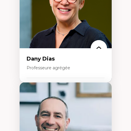
Classes sociales
Mouvements sociaux
Théories de l’État
Dany Dias
Professeure agrégée
Expertises
Pédagogies critiques et justice sociale
Éthique relationnelle et sollicitude en
éducation
Décolonisation et autochtonisation de la
formation à l’enseignement
Littératie et didactique du français
Éducation inclusive
Formation à l’enseignement en contexte